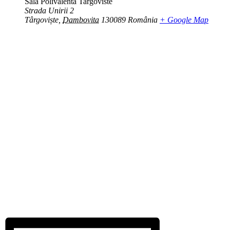
Sala Polivalenta Targoviste
Strada Unirii 2
Târgoviște
,
Dambovita
130089
România
+ Google Map