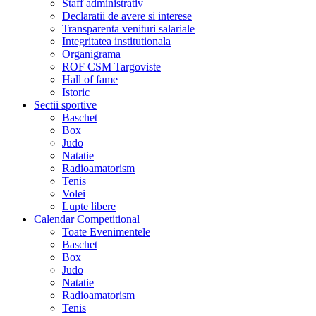
Staff administrativ
Declaratii de avere si interese
Transparenta venituri salariale
Integritatea institutionala
Organigrama
ROF CSM Targoviste
Hall of fame
Istoric
Sectii sportive
Baschet
Box
Judo
Natatie
Radioamatorism
Tenis
Volei
Lupte libere
Calendar Competitional
Toate Evenimentele
Baschet
Box
Judo
Natatie
Radioamatorism
Tenis