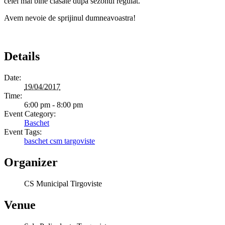
celei mai bine clasate dupa sezonul regulat.
Avem nevoie de sprijinul dumneavoastra!
Details
Date:
19/04/2017
Time:
6:00 pm - 8:00 pm
Event Category:
Baschet
Event Tags:
baschet csm targoviste
Organizer
CS Municipal Tirgoviste
Venue