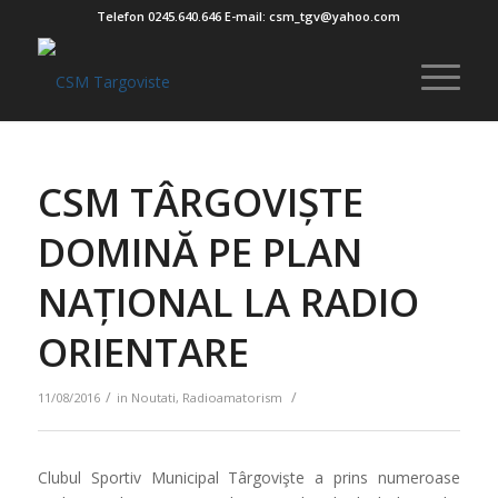
Telefon 0245.640.646 E-mail: csm_tgv@yahoo.com
CSM TÂRGOVIȘTE
DOMINĂ PE PLAN
NAȚIONAL LA RADIO
ORIENTARE
/
/
11/08/2016
in
Noutati
,
Radioamatorism
Clubul Sportiv Municipal Târgovişte a prins numeroase