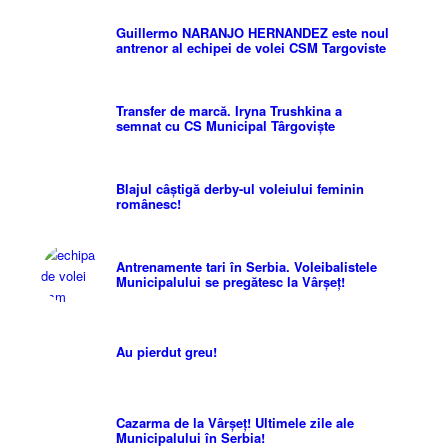
Guillermo NARANJO HERNANDEZ este noul
antrenor al echipei de volei CSM Targoviste
Transfer de marcă. Iryna Trushkina a
semnat cu CS Municipal Târgoviște
Blajul câștigă derby-ul voleiului feminin
românesc!
Antrenamente tari în Serbia. Voleibalistele
Municipalului se pregătesc la Vârșeț!
Au pierdut greu!
Cazarma de la Vârșeț! Ultimele zile ale
Municipalului în Serbia!