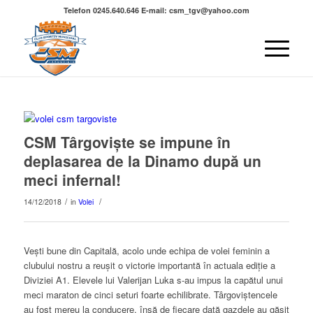
Telefon 0245.640.646 E-mail: csm_tgv@yahoo.com
CSM Târgoviște se impune în
deplasarea de la Dinamo după un
meci infernal!
/
/
14/12/2018
in
Volei
Vești bune din Capitală, acolo unde echipa de volei feminin a
clubului nostru a reușit o victorie importantă în actuala ediție a
Diviziei A1. Elevele lui Valerijan Luka s-au impus la capătul unui
meci maraton de cinci seturi foarte echilibrate. Târgoviștencele
au fost mereu la conducere, însă de fiecare dată gazdele au găsit