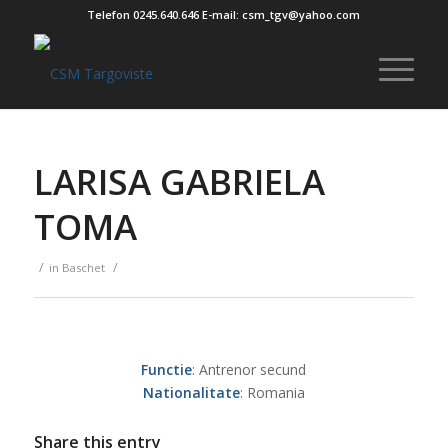
Telefon 0245.640.646 E-mail: csm_tgv@yahoo.com
LARISA GABRIELA
TOMA
/
/
in
Baschet
Functie
: Antrenor secund
Nationalitate
: Romania
Share this entry