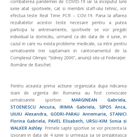
combaterea pandemiei de COVID-19 iar la inceputul lunii
iunie atat sportivele, cat si membrii staff-ului tehnic, vor
efectua teste Real Time PCR – COV-19. Pana la aflarea
rezultatelor acestor teste necesare pentru a putea
participa la antrenamente, sportivele se vor pregati
individual la domiciliu, urmand ca din data de 4 iunie, in
cazul in care nu exista probleme medicale, sa intre pentru
urmatoarele trei saptamani in cantonamentul de la
Complexul Olimpic “Sidney 2000”, anunță site-ul Federației
Române de Baschet.
Pentru aceasta prima actiune organizata dupa ridicarea
starii de urgenta din Romania au fost convocate
urmatoarele sportive:
MARGINEAN Gabriela,
STOENESCU Ancuta, IRIMIA Gabriela, SIPOS Anca,
UIUIU Alexandra, GODRI-PARAU Annemarie, STANICI
Florina Gabriela, PAVEL Elisabeth, URSU-KIM Sonia si
WALKER Ashley
. Primele sapte sportive se vor prezenta la
Izvorani in data de 4 iunie si urmeaza sa se pregateasca