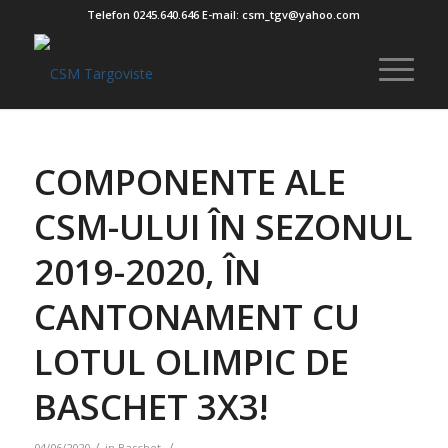
Telefon 0245.640.646 E-mail: csm_tgv@yahoo.com
COMPONENTE ALE
CSM-ULUI ÎN SEZONUL
2019-2020, ÎN
CANTONAMENT CU
LOTUL OLIMPIC DE
BASCHET 3X3!
/
/
04/06/2020
in
Baschet