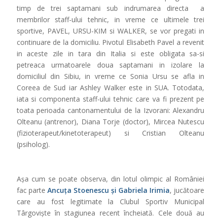
timp de trei saptamani sub indrumarea directa a
membrilor staff-ului tehnic, in vreme ce ultimele trei
sportive, PAVEL, URSU-KIM si WALKER, se vor pregati in
continuare de la domiciliu. Pivotul Elisabeth Pavel a revenit
in aceste zile in tara din Italia si este obligata sa-si
petreaca urmatoarele doua saptamani in izolare la
domiciliul din Sibiu, in vreme ce Sonia Ursu se afla in
Coreea de Sud iar Ashley Walker este in SUA. Totodata,
iata si componenta staff-ului tehnic care va fi prezent pe
toata perioada cantonamentului de la Izvorani: Alexandru
Olteanu (antrenor), Diana Torje (doctor), Mircea Nutescu
(fizioterapeut/kinetoterapeut) si Cristian Olteanu
(psiholog).
Așa cum se poate observa, din lotul olimpic al României
fac parte
Ancuța Stoenescu și Gabriela Irimia
, jucătoare
care au fost legitimate la Clubul Sportiv Municipal
Târgoviște în stagiunea recent încheiată. Cele două au