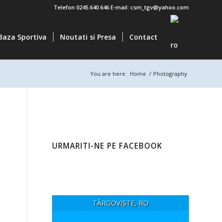
Telefon 0245.640.646 E-mail: csm_tgv@yahoo.com
Baza Sportiva
Noutati si Presa
Contact
You are here:
Home
/
Photography
URMARITI-NE PE FACEBOOK
TÂRGOVIȘTE, RO