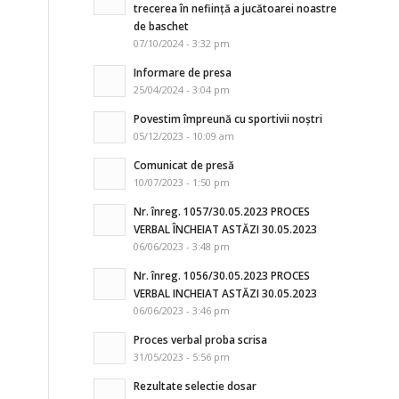
trecerea în neființă a jucătoarei noastre
de baschet
07/10/2024 - 3:32 pm
Informare de presa
25/04/2024 - 3:04 pm
Povestim împreună cu sportivii noștri
05/12/2023 - 10:09 am
Comunicat de presă
10/07/2023 - 1:50 pm
Nr. înreg. 1057/30.05.2023 PROCES
VERBAL ÎNCHEIAT ASTĂZI 30.05.2023
06/06/2023 - 3:48 pm
Nr. înreg. 1056/30.05.2023 PROCES
VERBAL INCHEIAT ASTĂZI 30.05.2023
06/06/2023 - 3:46 pm
Proces verbal proba scrisa
31/05/2023 - 5:56 pm
Rezultate selectie dosar