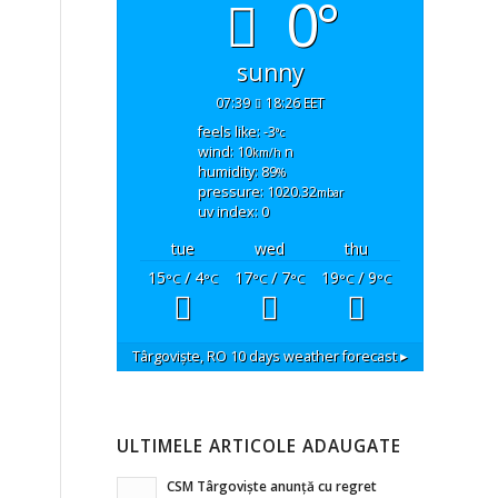
0°
sunny
07:39
18:26 EET
feels like: -3
°c
wind: 10
n
km/h
humidity: 89
%
pressure: 1020.32
mbar
uv index: 0
tue
wed
thu
15
/ 4
17
/ 7
19
/ 9
°C
°C
°C
°C
°C
°C
Târgoviște, RO
10 days weather forecast ▸
ULTIMELE ARTICOLE ADAUGATE
CSM Târgoviște anunță cu regret