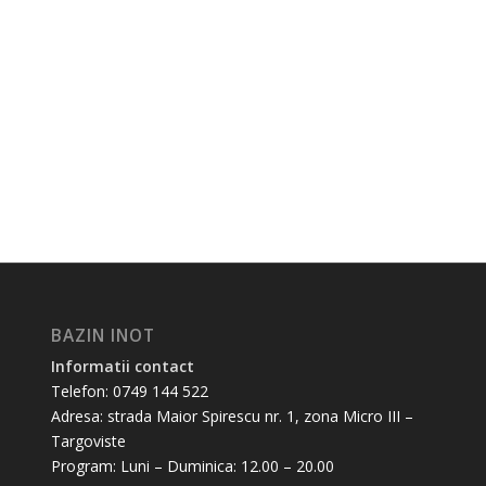
BAZIN INOT
Informatii contact
Telefon: 0749 144 522
Adresa: strada Maior Spirescu nr. 1, zona Micro III –
Targoviste
Program: Luni – Duminica: 12.00 – 20.00