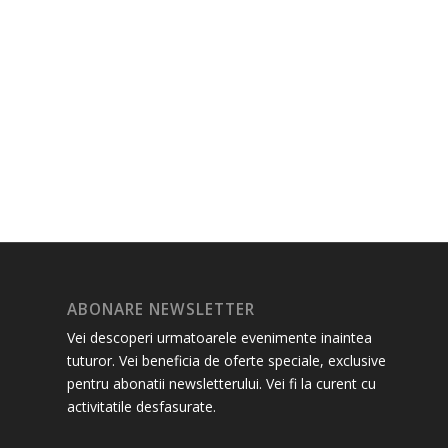
ABONARE NEWSLETTER
Vei descoperi urmatoarele evenimente inaintea
tuturor. Vei beneficia de oferte speciale, exclusive
pentru abonatii newsletterului. Vei fi la curent cu
activitatile desfasurate.