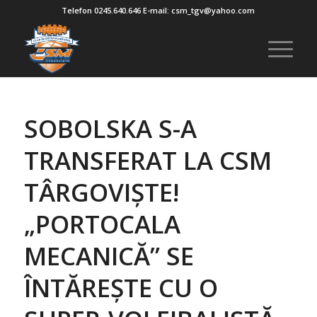
Telefon 0245.640.646 E-mail: csm_tgv@yahoo.com
SOBOLSKA S-A
TRANSFERAT LA CSM
TÂRGOVIȘTE!
„PORTOCALA
MECANICĂ” SE
ÎNTĂREȘTE CU O