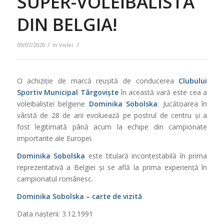
SUPER-VOLEIBALISTĂ
DIN BELGIA!
/
/
09/07/2020
in
Volei
O achiziție de marcă reușită de conducerea
Clubului
Sportiv Municipal Târgoviște
în această vară este cea a
voleibalistei belgiene
Dominika Sobolska
. Jucătoarea în
vârstă de 28 de ani evoluează pe postrul de centru și a
fost legitimată până acum la echipe din campionate
importante ale Europei.
Dominika Sobolska
este titulară incontestabilă în prima
reprezentativă a Belgiei și se află la prima experiență în
campionatul românesc.
Dominika Sobolska – carte de vizită
Data nașterii: 3.12.1991