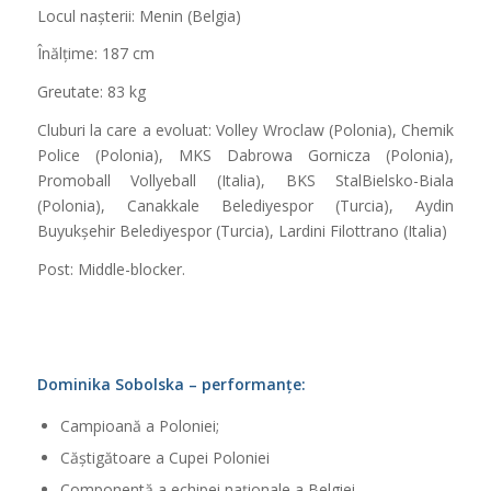
Locul nașterii: Menin (Belgia)
Înălțime: 187 cm
Greutate: 83 kg
Cluburi la care a evoluat: Volley Wroclaw (Polonia), Chemik
Police (Polonia), MKS Dabrowa Gornicza (Polonia),
Promoball Vollyeball (Italia), BKS StalBielsko-Biala
(Polonia), Canakkale Belediyespor (Turcia), Aydin
Buyukșehir Belediyespor (Turcia), Lardini Filottrano (Italia)
Post: Middle-blocker.
Dominika Sobolska – performanțe:
Campioană a Poloniei;
Căștigătoare a Cupei Poloniei
Componentă a echipei naționale a Belgiei.