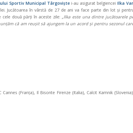
ului Sportiv Municipal Târgoviște
i-au asigurat belgiencei
Ilka Va
ei. Jucătoarea în vârstă de 27 de ani va face parte din lot și pentr
e cele două părți în aceste zile:
„Ilka este una dintre jucătoarele p
nunțăm că am reușit să ajungem la un acord și pentru sezonul car
 Cannes (Franța), Il Bisonte Firenze (Italia), Calcit Kamnik (Slovenia)