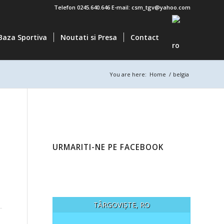
Telefon 0245.640.646 E-mail: csm_tgv@yahoo.com
Baza Sportiva
Noutati si Presa
Contact
You are here:
Home
/
belgia
URMARITI-NE PE FACEBOOK
TÂRGOVIȘTE, RO