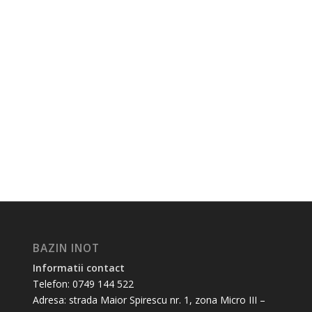
BAZIN INOT
Informatii contact
Telefon: 0749 144 522
Adresa: strada Maior Spirescu nr. 1, zona Micro III –