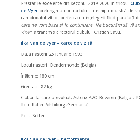
Prestațiile excelente din sezonul 2019-2020 în tricoul
Club
de Vyer
prelungirea contractului cu echipa noastră de vol
campionatul viitor, perfectarea înțelegerii fiind parafată d
care ne vom baza și în continuare. Ne bucurăm să vă a
vine”
, a transmis directorul clubului, Cristian Savu.
Ilka Van de Vyer – carte de vizită
Data nașterii: 26 ianuarie 1993
Locul nașterii: Dendermonde (Belgia)
Înălțime: 180 cm
Greutate: 82 kg
Cluburi la care a evoluat: Asterix AVO Beveren (Belgia), RC
Rote Raben Vilsbiburg (Germania).
Post: Setter
Ilka Van de Vyer – performanțe