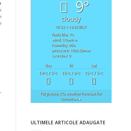
9°
n
u
e
cloudy
e
07:32
18:35 EEST
feels like: 7
°c
wind: 11
e
km/h
humidity: 86
%
pressure: 1022.69
mbar
uv index: 0
thu
fri
sat
14
/ 5
16
/ 9
15
/ 5
°C
°C
°C
°C
°C
°C
,
Târgoviște, RO
weather forecast for
tomorrow ▸
ULTIMELE ARTICOLE ADAUGATE