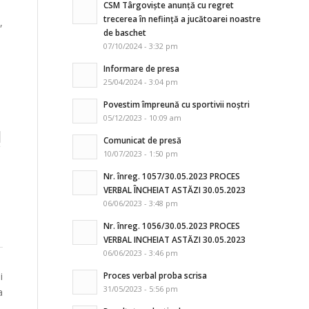
CSM Târgoviște anunță cu regret
trecerea în neființă a jucătoarei noastre
,
de baschet
07/10/2024 - 3:32 pm
Informare de presa
25/04/2024 - 3:04 pm
Povestim împreună cu sportivii noștri
05/12/2023 - 10:09 am
!
Comunicat de presă
10/07/2023 - 1:50 pm
Nr. înreg. 1057/30.05.2023 PROCES
VERBAL ÎNCHEIAT ASTĂZI 30.05.2023
06/06/2023 - 3:48 pm
Nr. înreg. 1056/30.05.2023 PROCES
VERBAL INCHEIAT ASTĂZI 30.05.2023
06/06/2023 - 3:46 pm
i
Proces verbal proba scrisa
31/05/2023 - 5:56 pm
a