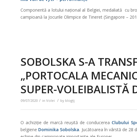
Componentă a lotului național al Belgiei, medaliată cu br
campioană la Jocurile Olimpice de Tineret (Singapore – 201
SOBOLSKA S-A TRANSF
„PORTOCALA MECANICĂ
SUPER-VOLEIBALISTĂ D
/
/
09/07/2020
in
Volei
by
blogtj
O achiziție de marcă reușită de conducerea
Clubului Sp
belgiene
Dominika Sobolska
. Jucătoarea în vârstă de 28 
echipe din campionate importante ale Europei.