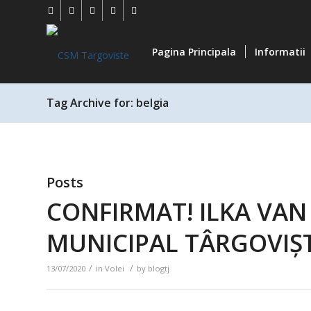
Pagina Principala
Informatii
Tag Archive for: belgia
Posts
CONFIRMAT! ILKA VAN 
MUNICIPAL TÂRGOVIȘTE
/
/
13/07/2020
in
Volei
by
blogtj