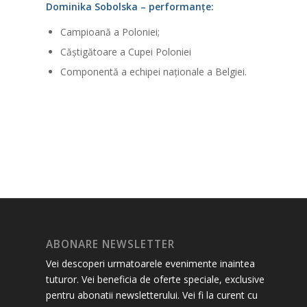
Dominika Sobolska – performanțe:
Campioană a Poloniei;
Căștigătoare a Cupei Poloniei
Componentă a echipei naționale a Belgiei.
ABONARE NEWSLETTER
Vei descoperi urmatoarele evenimente inaintea
tuturor. Vei beneficia de oferte speciale, exclusive
pentru abonatii newsletterului. Vei fi la curent cu