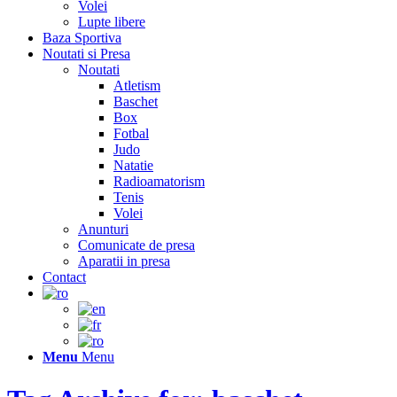
Volei
Lupte libere
Baza Sportiva
Noutati si Presa
Noutati
Atletism
Baschet
Box
Fotbal
Judo
Natatie
Radioamatorism
Tenis
Volei
Anunturi
Comunicate de presa
Aparatii in presa
Contact
Menu
Menu