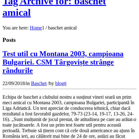
Tag Archive for: baschet
amical
You are here:
Home
1
/
baschet amical
Posts
Test util cu Montana 2003, campioana
Bulgariei. CSM Târgoviște strânge
rândurile
22/09/2018
/
in
Baschet
/
by
blogtj
Echipa de baschet a clubului nostru a susținut vineri seară un prim
meci amical cu Montana 2003, campioana Bulgariei, participantă în
Liga Adriatică. Un test apreciat de conducerea tehnică, chiar dacă
rezultatul a fost favorabil gazdelor, 79-73 (23-14, 19-17, 13-26, 24-
16). „Sunt mulțumit de jocul prestat, de atitudinea pe care au arătat-o
toate jucătoarele. A fost un prim test foarte util pentru această
perioadă. Trebuie să ținem cont că cele două americance au ajuns în
România ieri, au călătorit mai bine de 24 de ore, astăzi au făcut