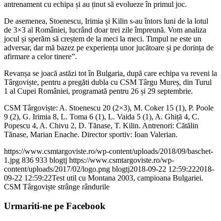
antrenament cu echipa și au ținut să evolueze în primul joc.
De asemenea, Stoenescu, Irimia și Kilin s-au întors luni de la lotul
de 3×3 al României, lucrând doar trei zile împreună. Vom analiza
jocul și sperăm să creștem de la meci la meci. Timpul ne este un
adversar, dar mă bazez pe experiența unor jucătoare și pe dorința de
afirmare a celor tinere”.
Revanșa se joacă astăzi tot în Bulgaria, după care echipa va reveni la
Târgoviște, pentru a pregăti dubla cu CSM Târgu Mureș, din Turul
1 al Cupei României, programată pentru 26 și 29 septembrie.
CSM Târgoviște: A. Stoenescu 20 (2×3), M. Coker 15 (1), P. Poole
9 (2), G. Irimia 8, L. Toma 6 (1), L. Vaida 5 (1), A. Ghiță 4, C.
Popescu 4, A. Chivu 2, D. Tănase, T. Kilin. Antrenori: Cătălin
Tănase, Marian Enache. Director sportiv: Ioan Valerian.
https://www.csmtargoviste.ro/wp-content/uploads/2018/09/baschet-
1.jpg
836
933
blogtj
https://www.csmtargoviste.ro/wp-
content/uploads/2017/02/logo.png
blogtj
2018-09-22 12:59:22
2018-
09-22 12:59:22
Test util cu Montana 2003, campioana Bulgariei.
CSM Târgoviște strânge rândurile
Urmariti-ne pe Facebook