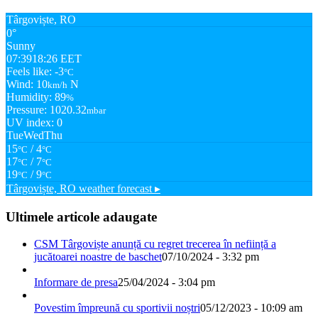
Târgoviște, RO
0°
Sunny
07:39
18:26 EET
Feels like: -3
°C
Wind: 10
N
km/h
Humidity: 89
%
Pressure: 1020.32
mbar
UV index: 0
Tue
Wed
Thu
15
/ 4
°C
°C
17
/ 7
°C
°C
19
/ 9
°C
°C
Târgoviște, RO
weather forecast ▸
Ultimele articole adaugate
CSM Târgoviște anunță cu regret trecerea în neființă a
jucătoarei noastre de baschet
07/10/2024 - 3:32 pm
Informare de presa
25/04/2024 - 3:04 pm
Povestim împreună cu sportivii noștri
05/12/2023 - 10:09 am