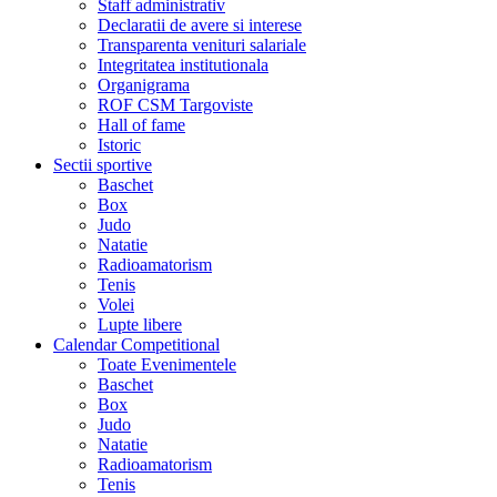
Staff administrativ
Declaratii de avere si interese
Transparenta venituri salariale
Integritatea institutionala
Organigrama
ROF CSM Targoviste
Hall of fame
Istoric
Sectii sportive
Baschet
Box
Judo
Natatie
Radioamatorism
Tenis
Volei
Lupte libere
Calendar Competitional
Toate Evenimentele
Baschet
Box
Judo
Natatie
Radioamatorism
Tenis