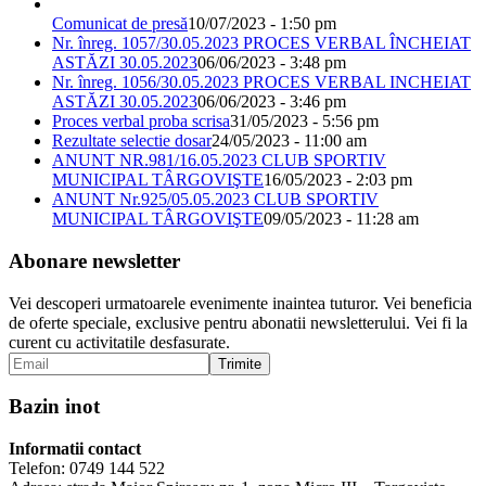
Comunicat de presă
10/07/2023 - 1:50 pm
Nr. înreg. 1057/30.05.2023 PROCES VERBAL ÎNCHEIAT
ASTĂZI 30.05.2023
06/06/2023 - 3:48 pm
Nr. înreg. 1056/30.05.2023 PROCES VERBAL INCHEIAT
ASTĂZI 30.05.2023
06/06/2023 - 3:46 pm
Proces verbal proba scrisa
31/05/2023 - 5:56 pm
Rezultate selectie dosar
24/05/2023 - 11:00 am
ANUNT NR.981/16.05.2023 CLUB SPORTIV
MUNICIPAL TÂRGOVIŞTE
16/05/2023 - 2:03 pm
ANUNT Nr.925/05.05.2023 CLUB SPORTIV
MUNICIPAL TÂRGOVIŞTE
09/05/2023 - 11:28 am
Abonare newsletter
Vei descoperi urmatoarele evenimente inaintea tuturor. Vei beneficia
de oferte speciale, exclusive pentru abonatii newsletterului. Vei fi la
curent cu activitatile desfasurate.
Bazin inot
Informatii contact
Telefon: 0749 144 522