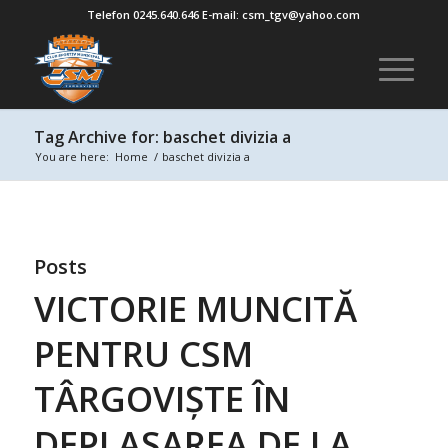
Telefon 0245.640.646 E-mail: csm_tgv@yahoo.com
Tag Archive for: baschet divizia a
You are here:
Home
/
baschet divizia a
Posts
VICTORIE MUNCITĂ
PENTRU CSM
TÂRGOVIȘTE ÎN
DEPLASAREA DE LA