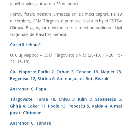
Janell Napier, autoare a 28 de puncte.
Pentru fetele noastre urmează un alt meci capital. Pe 19
decembrie, CSM Târgoviște primește vizita echipei CSTBv
Olimpia Brașov, iar o victorie ne-ar mentine podiumul Ligii
Naționale de Baschet Feminin.
Casetă tehnică:
U. Cluj Napoca – CSM Târgoviște 67-73 (20-13, 17-20, 15-
22, 15-18)
Cluj Napoca: Parău 2, Orban 3, Cenean 16, Napier 28,
Begenisic 12, Sfîrlea 6. Au mai jucat: Bot, Biszak.
Antrenor: C. Popa
Târgoviște: Toma 19, Chivu 3, Kilin 3, Stoenescu 5,
Ghiță 4, Coker 17, Poole 13, Popescu 5, Vaida 4. A mai
jucat: Cătinean
Antrenor: C. Tănase