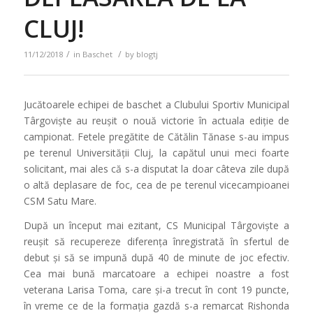
CLUJ!
/
/
11/12/2018
in
Baschet
by
blogtj
Jucătoarele echipei de baschet a Clubului Sportiv Municipal
Târgoviște au reușit o nouă victorie în actuala ediție de
campionat. Fetele pregătite de Cătălin Tănase s-au impus
pe terenul Universității Cluj, la capătul unui meci foarte
solicitant, mai ales că s-a disputat la doar câteva zile după
o altă deplasare de foc, cea de pe terenul vicecampioanei
CSM Satu Mare.
După un început mai ezitant, CS Municipal Târgoviște a
reușit să recupereze diferența înregistrată în sfertul de
debut și să se impună după 40 de minute de joc efectiv.
Cea mai bună marcatoare a echipei noastre a fost
veterana Larisa Toma, care și-a trecut în cont 19 puncte,
în vreme ce de la formația gazdă s-a remarcat Rishonda