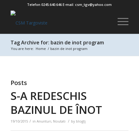
Telefon 0245.640.646 E-mail: csm_tgv@yahoo.com
Tag Archive for: bazin de inot program
You are here:
Home
/
bazin de inot program
Posts
S-A REDESCHIS
BAZINUL DE ÎNOT
/
/
19/10/2015
in
Anunturi
,
Noutati
by
blogtj