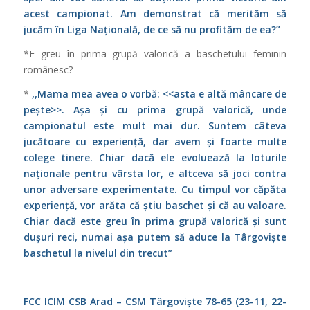
acest campionat. Am demonstrat că merităm să
jucăm în Liga Națională, de ce să nu profităm de ea?”
*E greu în prima grupă valorică a baschetului feminin
românesc?
*
,,Mama mea avea o vorbă: <<asta e altă mâncare de
pește>>. Așa și cu prima grupă valorică, unde
campionatul este mult mai dur. Suntem câteva
jucătoare cu experiență, dar avem și foarte multe
colege tinere. Chiar dacă ele evoluează la loturile
naționale pentru vârsta lor, e altceva să joci contra
unor adversare experimentate. Cu timpul vor căpăta
experiență, vor arăta că știu baschet și că au valoare.
Chiar dacă este greu în prima grupă valorică și sunt
dușuri reci, numai așa putem să aduce la Târgoviște
baschetul la nivelul din trecut”
FCC ICIM CSB Arad – CSM Târgoviște 78-65 (23-11, 22-