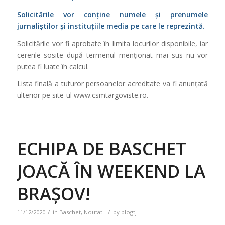
Solicitările vor conține numele și prenumele
jurnaliștilor și instituțiile media pe care le reprezintă.
Solicitările vor fi aprobate în limita locurilor disponibile, iar
cererile sosite după termenul menționat mai sus nu vor
putea fi luate în calcul.
Lista finală a tuturor persoanelor acreditate va fi anunțată
ulterior pe site-ul www.csmtargoviste.ro.
ECHIPA DE BASCHET
JOACĂ ÎN WEEKEND LA
BRAȘOV!
/
/
11/12/2020
in
Baschet
,
Noutati
by
blogtj