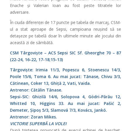
Enache și Valerian Ioan au fost peste titratele lor
adversare.
În ciuda diferenței de 17 puncte pe tabela de marcaj, CSM-
ul a stat aproape de Sepsi, campioana reușind să se
detașeze pe tabelă doar în ultimele minute ale jocului din
această zi de sâmbătă.
CSM Târgoviște – ACS Sepsi SIC Sf. Gheorghe 70 – 87
(22-24, 16-22, 17-18;15-13)
Târgoviște: Irimia 11/3, Popescu 6, Stoenescu 14/3,
Poole 15/6, Toma 6. Au mai jucat: Tănase, Chivu 3/3,
Cătinean, Coker 13, Ghiță 2, Vati, Vaida.
Antrenor: Cătălin Tănase.
Sepsi-SIC: Ghizilă 14/6, Solopova 4, Gödri-Părău 12,
Whitted 10, Higgins 33. Au mai jucat: Pašić 2,
Demeter, Șipoș 5/3, Slamová 7/3, Kovács, Jankó.
Antrenor: Zoran Mikes.
VICTORIE SUPERBĂ LA VOLEI
După tristețea provocată de eșecul echipei de baschet,