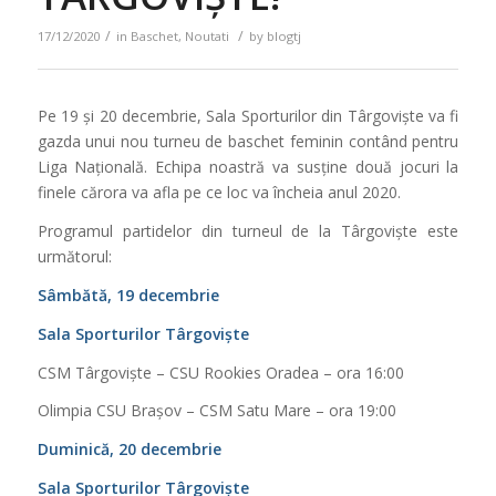
/
/
17/12/2020
in
Baschet
,
Noutati
by
blogtj
Pe 19 și 20 decembrie, Sala Sporturilor din Târgoviște va fi
gazda unui nou turneu de baschet feminin contând pentru
Liga Națională. Echipa noastră va susține două jocuri la
finele cărora va afla pe ce loc va încheia anul 2020.
Programul partidelor din turneul de la Târgoviște este
următorul:
Sâmbătă, 19 decembrie
Sala Sporturilor Târgoviște
CSM Târgoviște – CSU Rookies Oradea – ora 16:00
Olimpia CSU Brașov – CSM Satu Mare – ora 19:00
Duminică, 20 decembrie
Sala Sporturilor Târgoviște