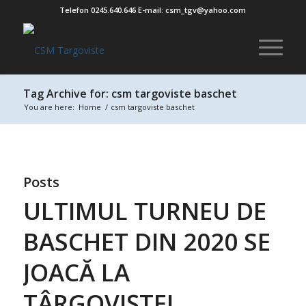
Telefon 0245.640.646 E-mail: csm_tgv@yahoo.com
Tag Archive for: csm targoviste baschet
You are here:
Home
/
csm targoviste baschet
Posts
ULTIMUL TURNEU DE
BASCHET DIN 2020 SE
JOACĂ LA
TÂRGOVIȘTE!