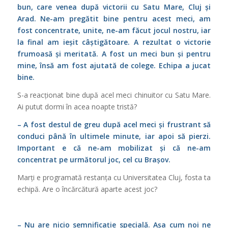
bun, care venea după victorii cu Satu Mare, Cluj și
Arad. Ne-am pregătit bine pentru acest meci, am
fost concentrate, unite, ne-am făcut jocul nostru, iar
la final am ieșit câștigătoare. A rezultat o victorie
frumoasă și meritată. A fost un meci bun și pentru
mine, însă am fost ajutată de colege. Echipa a jucat
bine.
S-a reacționat bine după acel meci chinuitor cu Satu Mare.
Ai putut dormi în acea noapte tristă?
– A fost destul de greu după acel meci și frustrant să
conduci până în ultimele minute, iar apoi să pierzi.
Important e că ne-am mobilizat și că ne-am
concentrat pe următorul joc, cel cu Brașov.
Marți e programată restanța cu Universitatea Cluj, fosta ta
echipă. Are o încărcătură aparte acest joc?
– Nu are nicio semnificație specială. Așa cum noi ne