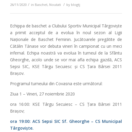
/
/
26/11/2020
in
Baschet
,
Noutati
by
blogtj
Echippa de baschet a Clubului Sportiv Municipal Târgoviște
a primit acceptul de a evolua în noul sezon al Ligii
Naționale de Baschet Feminin. Jucătoarele pregătite de
Cătălin Tănase vor debuta vineri în campionat cu un meci
infernal. Echipa noastră va evolua în turneul de la Sfântu
Gheorghe, acolo unde se vor mai afla echipa gazdă, ACS
Sepsi SIC, KSE Târgu Secuiesc și CS Țara Bârsei 2011
Brașov.
Programul turneului din Covasna este următorul:
Ziua 1 – Vineri, 27 noiembrie 2020
ora 16:00: KSE Târgu Secuiesc – CS Țara Bârsei 2011
Brașov;
ora 19:00: ACS Sepsi SIC Sf. Gheorghe – CS Municipal
Târgoviște.