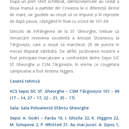
După un prim sfert echilibrat, dâmbovițencele au cedat a
doua manșă a partidei din Covasna la o diferență destul
de mare, iar gazdele au reușit să se impună și în reprizele
de după pauză, câștigând în final cu scorul de 101-69.
Dincolo de înfrângerea de la Sf. Gheorghe, trebuie să
remarcăm revenirea excelentă a Ancuței Stoenescu la
Târgoviște, care a reușit să marcheze 29 de puncte în
meciul disputat sâmbătă. De altfel, jucătoarea noastră a
fost principala marcatoare a confruntării dintre Sepsi SIC
Sf. Gheorghe și CSM Târgoviște, în vreme ce coșgetera
campioanei a fost Kristina Higgins.
Casetă tehnică
ACS Sepsi SIC Sf. Gheorghe – CSM Târgoviște 101 – 69
(17 – 14, 27 – 17, 22 – 21, 35 – 17)
Sala: Sala Polivalentă Sfântu Gheorghe
Sepsi: A. Godri – Parău 10, I. Ghizila 22, K. Higgins 22,
M. Solopova 2, P. Whitted 21. Au mai jucat: A. Șipoș 1,