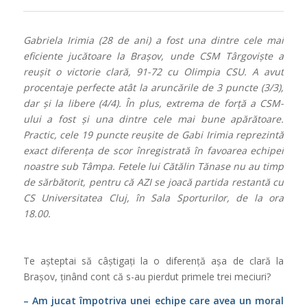
Gabriela Irimia (28 de ani) a fost una dintre cele mai
eficiente jucătoare la Brașov, unde CSM Târgoviște a
reușit o victorie clară, 91-72 cu Olimpia CSU. A avut
procentaje perfecte atât la aruncările de 3 puncte (3/3),
dar și la libere (4/4). În plus, extrema de forță a CSM-
ului a fost și una dintre cele mai bune apărătoare.
Practic, cele 19 puncte reușite de Gabi Irimia reprezintă
exact diferența de scor înregistrată în favoarea echipei
noastre sub Tâmpa. Fetele lui Cătălin Tănase nu au timp
de sărbătorit, pentru că AZI se joacă partida restantă cu
CS Universitatea Cluj, în Sala Sporturilor, de la ora
18.00.
Te așteptai să câștigați la o diferență așa de clară la
Brașov, ținând cont că s-au pierdut primele trei meciuri?
– Am jucat împotriva unei echipe care avea un moral