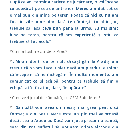
După ce voi termina cariera de jucătoare, o voi începe
cu adevărat pe cea de antrenor. Mereu am dat tot ce
e mai bun din mine pe teren. Poate că nici eu nu am
fost în zile bune, dar dacă te dăruiești total în joc,
trebuie să iasă ceva bun până la urmă. Eu mă simt
bine pe teren, pentru că am experiență și știu ce
trebuie să fac acolo”
*Cum a fost meciul de la Arad?
*
,,Mi-am dorit foarte mult să câștigăm la Arad și am
crezut că o vom face. Chiar dacă am pierdut, eu simt
că începem să ne închegăm. În multe momente, am
comunicat ca și echipă, pentru că trebuie să fim o
echipă, atât în atac, dar și în apărare”
*Cum vezi jocul de sâmbătă, cu CSM Satu Mare?
*
,,Sâmbătă vom avea un meci și mai greu, pentru că
formația din Satu Mare este un pic mai valoroasă
decât cea a Aradului. Dacă vom juca precum o echipă,
sper din tot sufletul să obținem prima victorie din