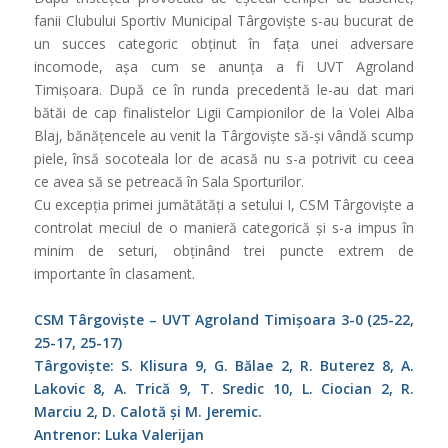
fanii Clubului Sportiv Municipal Târgoviște s-au bucurat de
un succes categoric obținut în fața unei adversare
incomode, așa cum se anunța a fi UVT Agroland
Timișoara. După ce în runda precedentă le-au dat mari
bătăi de cap finalistelor Ligii Campionilor de la Volei Alba
Blaj, bănățencele au venit la Târgoviște să-și vândă scump
piele, însă socoteala lor de acasă nu s-a potrivit cu ceea
ce avea să se petreacă în Sala Sporturilor.
Cu excepția primei jumătătăți a setului I, CSM Târgoviște a
controlat meciul de o manieră categorică și s-a impus în
minim de seturi, obținând trei puncte extrem de
importante în clasament.
CSM Târgoviște – UVT Agroland Timișoara 3-0 (25-22,
25-17, 25-17)
Târgoviște: S. Klisura 9, G. Bălae 2, R. Buterez 8, A.
Lakovic 8, A. Trică 9, T. Sredic 10, L. Ciocian 2, R.
Marciu 2, D. Calotă și M. Jeremic.
Antrenor: Luka Valerijan