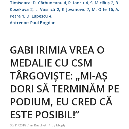
Timișoara: D. Cărbuneanu 4, R. Iancu 4, S. Miclăuș 2, B.
Kosekova 2, L. Vasilică 2, K Jovanovic 7, M. Orle 16, A.
Petra 1, D. Lupescu 4.
Antrenor: Paul Bogdan
GABI IRIMIA VREA O
MEDALIE CU CSM
TÂRGOVIȘTE: „MI-AȘ
DORI SĂ TERMINĂM PE
PODIUM, EU CRED CĂ
ESTE POSIBIL!”
/
/
06/11/2018
in
Baschet
by
blogtj