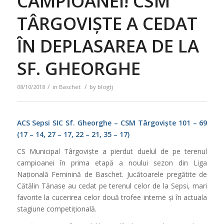
CAMPIOANEI! CSM
TÂRGOVIȘTE A CEDAT
ÎN DEPLASAREA DE LA
SF. GHEORGHE
/
/
08/10/2018
in
Baschet
by
blogtj
ACS Sepsi SIC Sf. Gheorghe – CSM Târgoviște 101 – 69
(17 – 14, 27 – 17, 22 – 21, 35 – 17)
CS Municipal Târgoviște a pierdut duelul de pe terenul
campioanei în prima etapă a noului sezon din Liga
Națională Feminină de Baschet. Jucătoarele pregătite de
Cătălin Tănase au cedat pe terenul celor de la Sepsi, mari
favorite la cucerirea celor două trofee interne și în actuala
stagiune competițională.