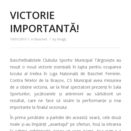
VICTORIE
IMPORTANTĂ!
/
/
19/01/2019
in
Baschet
by
blogtj
Baschetbalistele Clubului Sportiv Municipal Târgoviște au
reușit o nouă victorie esențială în lupta pentru ocuparea
locului al treilea în Liga Națională de Baschet Feminin.
Contra fetelor de la Brașov, CS Municipal avea misiunea
de a obține victoria, iar la final spectatorii prezenți în Sala
Sporturilor, jucătoarele și antrenorii au sărbătorit un
rezultat, care ne face să visăm la performanțe și mai
importante la finalul sezonului.
În prima jumătate a partidei din această seară, cele două
rivale și-au împărțit „avantajul” pe sferturi, însă la intrarea
la cabine ardelencele aveau un ușor avans. Așa cum s-a