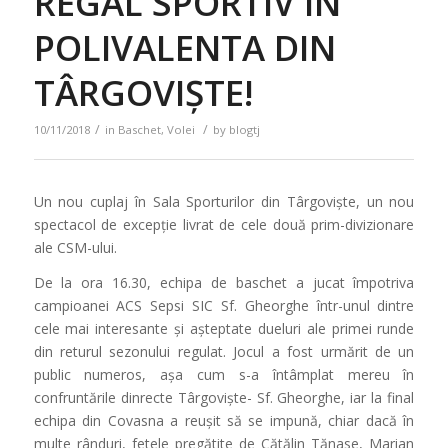
REGAL SPORTIV ÎN
POLIVALENTA DIN
TÂRGOVIȘTE!
/
/
10/11/2018
in
Baschet
,
Volei
by
blogtj
Un nou cuplaj în Sala Sporturilor din Târgoviște, un nou
spectacol de excepție livrat de cele două prim-divizionare
ale CSM-ului.
De la ora 16.30, echipa de baschet a jucat împotriva
campioanei ACS Sepsi SIC Sf. Gheorghe într-unul dintre
cele mai interesante și așteptate dueluri ale primei runde
din returul sezonului regulat. Jocul a fost urmărit de un
public numeros, așa cum s-a întâmplat mereu în
confruntările dinrecte Târgoviște- Sf. Gheorghe, iar la final
echipa din Covasna a reușit să se impună, chiar dacă în
multe rânduri, fetele pregătite de Cătălin Tănase, Marian