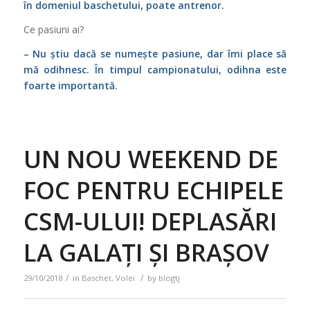
în domeniul baschetului, poate antrenor.
Ce pasiuni ai?
– Nu știu dacă se numește pasiune, dar îmi place să
mă odihnesc. În timpul campionatului, odihna este
foarte importantă.
UN NOU WEEKEND DE
FOC PENTRU ECHIPELE
CSM-ULUI! DEPLASĂRI
LA GALAȚI ȘI BRAȘOV
/
/
29/10/2018
in
Baschet
,
Volei
by
blogtj