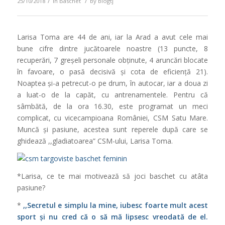
/
/
25/10/2018
in
Baschet
by
blogtj
Larisa Toma are 44 de ani, iar la Arad a avut cele mai
bune cifre dintre jucătoarele noastre (13 puncte, 8
recuperări, 7 greșeli personale obținute, 4 aruncări blocate
în favoare, o pasă decisivă și cota de eficiență 21).
Noaptea și-a petrecut-o pe drum, în autocar, iar a doua zi
a luat-o de la capăt, cu antrenamentele. Pentru că
sâmbătă, de la ora 16.30, este programat un meci
complicat, cu vicecampioana României, CSM Satu Mare.
Muncă și pasiune, acestea sunt reperele după care se
ghidează ,,gladiatoarea” CSM-ului, Larisa Toma.
*Larisa, ce te mai motivează să joci baschet cu atâta
pasiune?
*
,,Secretul e simplu la mine, iubesc foarte mult acest
sport și nu cred că o să mă lipsesc vreodată de el.