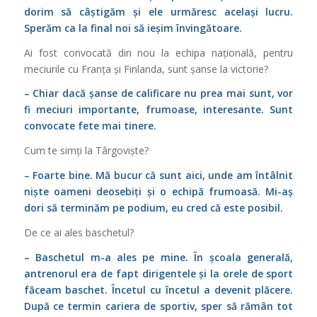
dorim să câștigăm și ele urmăresc același lucru.
Sperăm ca la final noi să ieșim învingătoare.
Ai fost convocată din nou la echipa națională, pentru
meciurile cu Franța și Finlanda, sunt șanse la victorie?
– Chiar dacă șanse de calificare nu prea mai sunt, vor
fi meciuri importante, frumoase, interesante. Sunt
convocate fete mai tinere.
Cum te simți la Târgoviște?
– Foarte bine. Mă bucur că sunt aici, unde am întâlnit
niște oameni deosebiți și o echipă frumoasă. Mi-aș
dori să terminăm pe podium, eu cred că este posibil.
De ce ai ales baschetul?
– Baschetul m-a ales pe mine. În școala generală,
antrenorul era de fapt dirigentele și la orele de sport
făceam baschet. Încetul cu încetul a devenit plăcere.
După ce termin cariera de sportiv, sper să rămân tot