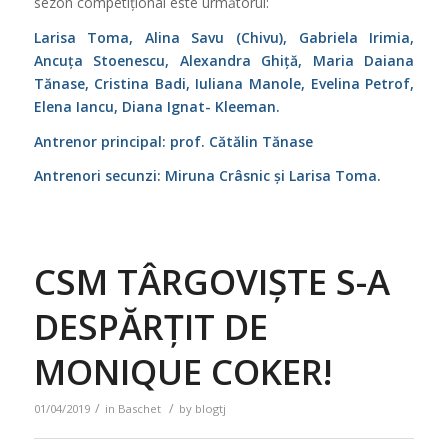
sezon competițional este următorul:
Larisa Toma, Alina Savu (Chivu), Gabriela Irimia,
Ancuța Stoenescu, Alexandra Ghiță, Maria Daiana
Tănase, Cristina Badi, Iuliana Manole, Evelina Petrof,
Elena Iancu, Diana Ignat- Kleeman.
Antrenor principal: prof. Cătălin Tănase
Antrenori secunzi: Miruna Crâsnic și Larisa Toma.
CSM TÂRGOVIȘTE S-A
DESPĂRȚIT DE
MONIQUE COKER!
/
/
01/04/2019
in
Baschet
by
blogtj