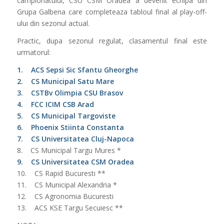
campionatului, CSU CSM Oradea a devenit echipa din
Grupa Galbena care completeaza tabloul final al play-off-
ului din sezonul actual.
Practic, dupa sezonul regulat, clasamentul final este
urmatorul:
1. ACS Sepsi Sic Sfantu Gheorghe
2. CS Municipal Satu Mare
3. CSTBv Olimpia CSU Brasov
4. FCC ICIM CSB Arad
5. CS Municipal Targoviste
6. Phoenix Stiinta Constanta
7. CS Universitatea Cluj-Napoca
8. CS Municipal Targu Mures *
9. CS Universitatea CSM Oradea
10. CS Rapid Bucuresti **
11. CS Municipal Alexandria *
12. CS Agronomia Bucuresti
13. ACS KSE Targu Secuiesc **