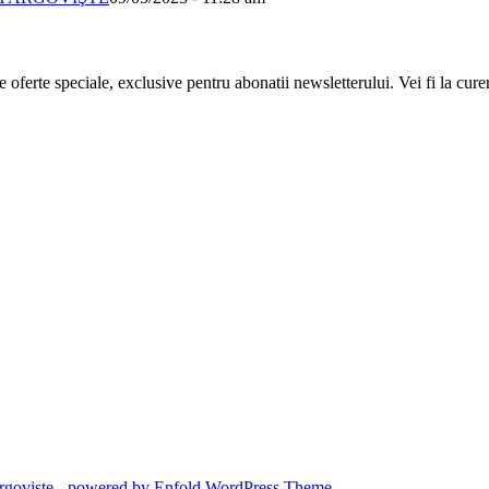
oferte speciale, exclusive pentru abonatii newsletterului. Vei fi la curent
goviste
-
powered by Enfold WordPress Theme