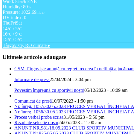
Wind: 8
ENE
km/h
Humidity: 89
%
Pressure: 1022.69
mbar
UV index: 0
Thu
Fri
Sat
14
/ 5
°C
°C
16
/ 9
°C
°C
15
/ 5
°C
°C
Târgoviște, RO
climate ▸
Ultimele articole adaugate
CSM Târgoviște anunță cu regret trecerea în neființă a jucătoare
Informare de presa
25/04/2024 - 3:04 pm
Povestim împreună cu sportivii noștri
05/12/2023 - 10:09 am
Comunicat de presă
10/07/2023 - 1:50 pm
Nr. înreg. 1057/30.05.2023 PROCES VERBAL ÎNCHEIAT A
Nr. înreg. 1056/30.05.2023 PROCES VERBAL INCHEIAT A
Proces verbal proba scrisa
31/05/2023 - 5:56 pm
Rezultate selectie dosar
24/05/2023 - 11:00 am
ANUNT NR.981/16.05.2023 CLUB SPORTIV MUNICIP
ANUNT Nr.925/05.05.2023 CLUB SPORTIV MUNICIPA