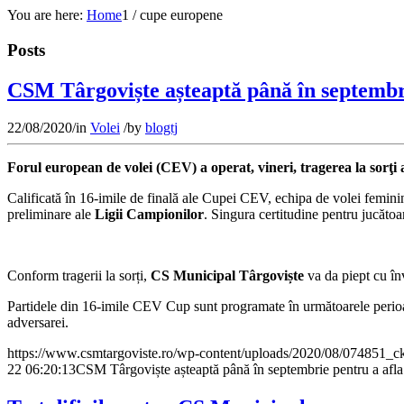
You are here:
Home
1
/
cupe europene
Posts
CSM Târgoviște așteaptă până în septembr
22/08/2020
/
in
Volei
/
by
blogtj
Forul european de volei (CEV) a operat, vineri, tragerea la sorţi 
Calificată în 16-imile de finală ale Cupei CEV, echipa de volei femin
preliminare ale
Ligii Campionilor
. Singura certitudine pentru jucăto
Conform tragerii la sorți,
CS Municipal Târgoviște
va da piept cu în
Partidele din 16-imile CEV Cup sunt programate în următoarele peri
adversarei.
https://www.csmtargoviste.ro/wp-content/uploads/2020/08/074851_
22 06:20:13
CSM Târgoviște așteaptă până în septembrie pentru a af