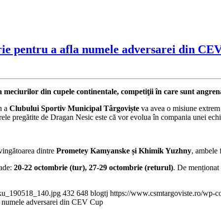
ie pentru a afla numele adversarei din CE
a meciurilor din cupele continentale, competiţii în care sunt angren
in a
Clubului Sportiv Municipal Târgoviște
va avea o misiune extrem d
arele pregătite de Dragan Nesic este că vor evolua în compania unei ech
vingătoarea dintre
Prometey Kamyanske și Khimik Yuzhny
, ambele 
oade:
20-22 octombrie (tur), 27-29 octombrie (returul)
. De menționat
cku_190518_140.jpg
432
648
blogtj
https://www.csmtargoviste.ro/wp-c
la numele adversarei din CEV Cup