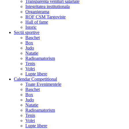
Transparenta venituri salariale
Integritatea institutionala
Organigrama
ROF CSM Targoviste
Hall of fame
Istoric
Sectii sportive
Baschet
Box
Judo
Natatie
Radioamatorism
Tenis
Volei
Lupte libere
Calendar Competitional
Toate Evenimentele
Baschet
Box
Judo
Natatie
Radioamatorism
Tenis
Volei
Lupte libere