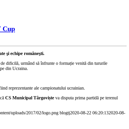
V Cup
ate şi echipe româneşti.
e dificilă, urmând să înfrunte o formație venită din tururile
ipe din Ucraina.
fiind reprezentante ale campionatului ucrainian.
 că
CS Municipal Târgoviște
va disputa prima partidă pe terenul
ontent/uploads/2017/02/logo.png
blogtj
2020-08-22 06:20:13
2020-08-