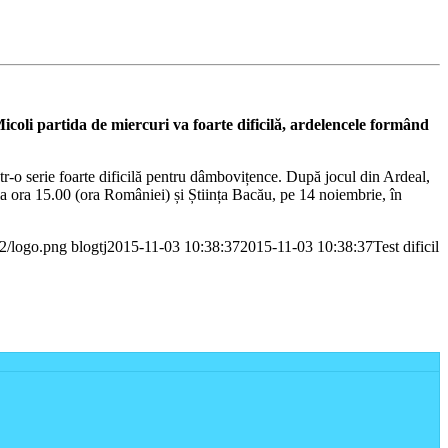
coli partida de miercuri va foarte dificilă, ardelencele formând
tr-o serie foarte dificilă pentru dâmbovițence. După jocul din Ardeal,
a ora 15.00 (ora României) și Știința Bacău, pe 14 noiembrie, în
02/logo.png
blogtj
2015-11-03 10:38:37
2015-11-03 10:38:37
Test dificil