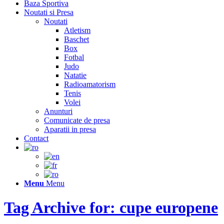
Baza Sportiva
Noutati si Presa
Noutati
Atletism
Baschet
Box
Fotbal
Judo
Natatie
Radioamatorism
Tenis
Volei
Anunturi
Comunicate de presa
Aparatii in presa
Contact
Menu
Menu
Tag Archive for: cupe europene