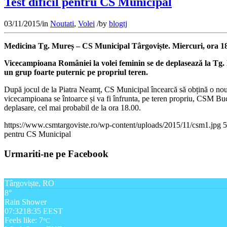
Test dificil pentru CS Municipal
03/11/2015
/
in
Noutati
,
Volei
/
by
blogtj
Medicina Tg. Mureș – CS Municipal Târgoviște. Miercuri, ora 1
Vicecampioana României la volei feminin se de deplasează la Tg. M
un grup foarte puternic pe propriul teren.
După jocul de la Piatra Neamț, CS Municipal încearcă să obțină o nouă v
vicecampioana se întoarce și va fi înfrunta, pe teren propriu, CSM Bu
deplasare, cel mai probabil de la ora 18.00.
https://www.csmtargoviste.ro/wp-content/uploads/2015/11/csm1.jpg
5
pentru CS Municipal
Urmariti-ne pe Facebook
Târgoviște, RO
8°
Rain Shower
07:32
18:35 EEST
Feels like: 7
°C