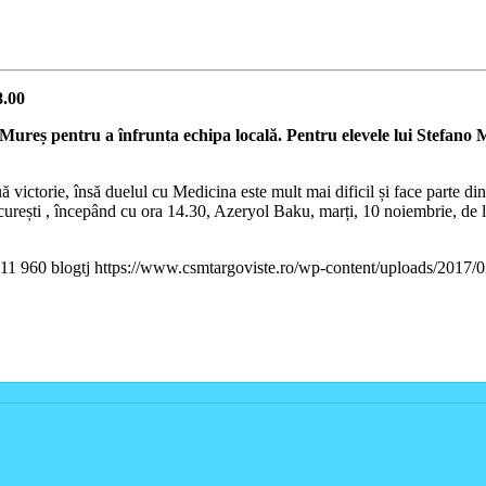
8.00
ureș pentru a înfrunta echipa locală. Pentru elevele lui Stefano Mi
ictorie, însă duelul cu Medicina este mult mai dificil și face parte din
curești , începând cu ora 14.30, Azeryol Baku, marți, 10 noiembrie, de l
11
960
blogtj
https://www.csmtargoviste.ro/wp-content/uploads/2017/