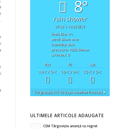
8°
,
a
i
rain shower
.
07:32
18:35 EEST
feels like: 7
°c
n
wind: 8
ene
km/h
i
humidity: 89
%
a
pressure: 1022.69
mbar
uv index: 0
thu
fri
sat
e
14
/ 5
16
/ 9
15
/ 5
°C
°C
°C
°C
°C
°C
i
a
Târgoviște, RO
10 days weather forecast ▸
ULTIMELE ARTICOLE ADAUGATE
CSM Târgoviște anunță cu regret