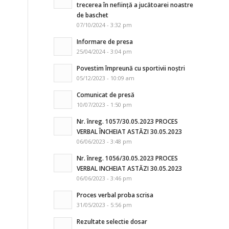
trecerea în neființă a jucătoarei noastre
de baschet
07/10/2024 - 3:32 pm
Informare de presa
25/04/2024 - 3:04 pm
Povestim împreună cu sportivii noștri
05/12/2023 - 10:09 am
Comunicat de presă
10/07/2023 - 1:50 pm
Nr. înreg. 1057/30.05.2023 PROCES
VERBAL ÎNCHEIAT ASTĂZI 30.05.2023
06/06/2023 - 3:48 pm
Nr. înreg. 1056/30.05.2023 PROCES
VERBAL INCHEIAT ASTĂZI 30.05.2023
06/06/2023 - 3:46 pm
Proces verbal proba scrisa
31/05/2023 - 5:56 pm
Rezultate selectie dosar