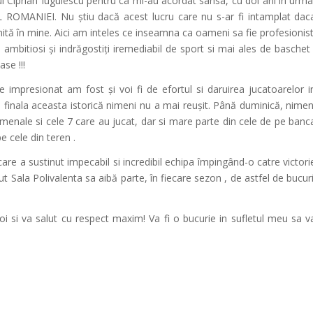
ui Ciprian Iugulescu pentru ca mi-au acordat sansa, cu doi ani in urma
L ROMANIEI. Nu știu dacă acest lucru care nu s-ar fi intamplat dac
inită în mine. Aici am inteles ce inseamna ca oameni sa fie profesionist
, ambitiosi și indrăgostiți iremediabil de sport si mai ales de baschet 
se !!!
 impresionat am fost și voi fi de efortul si daruirea jucatoarelor i
 in finala aceasta istorică nimeni nu a mai reușit. Până duminică, nimen
omenale si cele 7 care au jucat, dar si mare parte din cele de pe banc
e cele din teren .
 care a sustinut impecabil si incredibil echipa împingând-o catre victori
ut Sala Polivalenta sa aibă parte, în fiecare sezon , de astfel de bucuri
i si va salut cu respect maxim! Va fi o bucurie in sufletul meu sa v