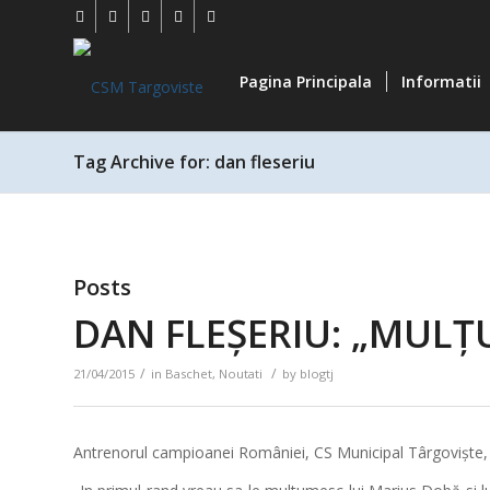
Pagina Principala
Informatii
Tag Archive for: dan fleseriu
Posts
DAN FLEȘERIU: „MULȚ
/
/
21/04/2015
in
Baschet
,
Noutati
by
blogtj
Antrenorul campioanei României, CS Municipal Târgoviște, 