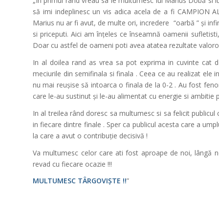
„In primul rand vreau sa le multumesc lui Marius Dobă si l
să imi indeplinesc un vis adica acela de a fi CAMPION A
Marius nu ar fi avut, de multe ori, incredere “oarbă ” și inf
si priceputi. Aici am înțeles ce înseamnă oamenii sufletisti
Doar cu astfel de oameni poti avea atatea rezultate valoroa
In al doilea rand as vrea sa pot exprima in cuvinte cat de
meciurile din semifinala si finala . Ceea ce au realizat ele
nu mai reușise să intoarca o finala de la 0-2 . Au fost fen
care le-au sustinut și le-au alimentat cu energie si ambitie p
In al treilea rând doresc sa multumesc si sa felicit publicul
in fiecare dintre finale . Sper ca publicul acesta care a umpl
la care a avut o contribuție decisivă !
Va multumesc celor care ati fost aproape de noi, lângă no
revad cu fiecare ocazie !!!
MULTUMESC TÂRGOVIȘTE !!
”