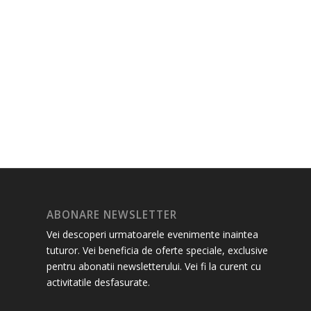
ABONARE NEWSLETTER
Vei descoperi urmatoarele evenimente inaintea
tuturor. Vei beneficia de oferte speciale, exclusive
pentru abonatii newsletterului. Vei fi la curent cu
activitatile desfasurate.