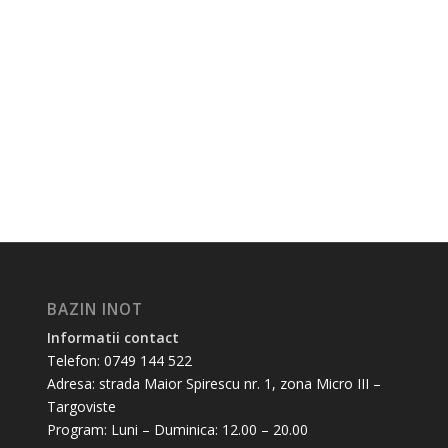
BAZIN INOT
Informatii contact
Telefon: 0749 144 522
Adresa: strada Maior Spirescu nr. 1, zona Micro III –
Targoviste
Program: Luni – Duminica: 12.00 – 20.00