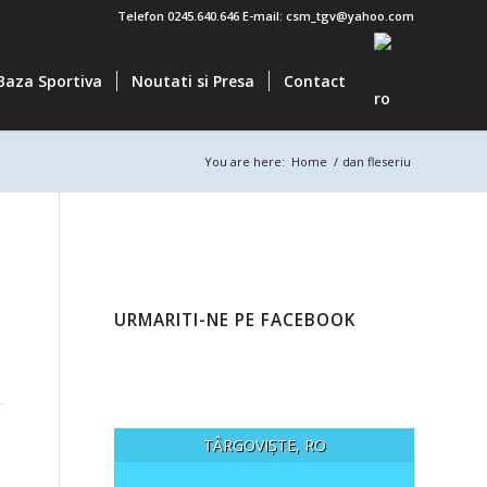
Telefon 0245.640.646 E-mail: csm_tgv@yahoo.com
Baza Sportiva
Noutati si Presa
Contact
You are here:
Home
/
dan fleseriu
URMARITI-NE PE FACEBOOK
TÂRGOVIȘTE, RO