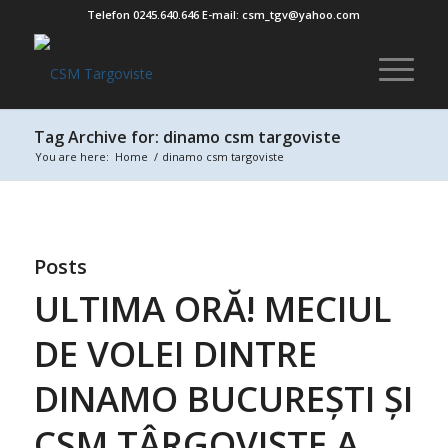
Telefon 0245.640.646 E-mail: csm_tgv@yahoo.com
Tag Archive for: dinamo csm targoviste
You are here:
Home
/
dinamo csm targoviste
Posts
ULTIMA ORĂ! MECIUL
DE VOLEI DINTRE
DINAMO BUCUREȘTI ȘI
CSM TÂRGOVIȘTE A