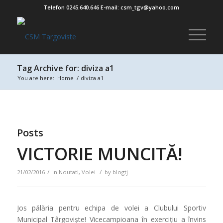
Telefon 0245.640.646 E-mail: csm_tgv@yahoo.com
Tag Archive for: diviza a1
You are here:
Home
/
diviza a1
Posts
VICTORIE MUNCITĂ!
/
/
21/02/2016
in
Noutati
,
Volei
by
blogtj
Jos pălăria pentru echipa de volei a Clubului Sportiv
Municipal Târgoviște! Vicecampioana în exercițiu a învins