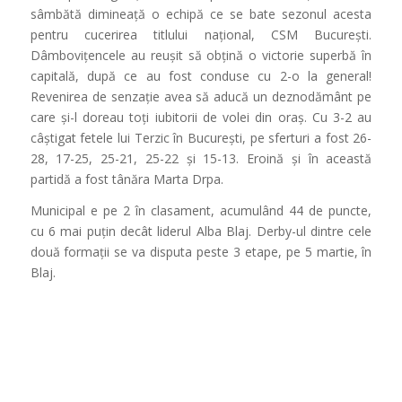
sâmbătă dimineață o echipă ce se bate sezonul acesta
pentru cucerirea titlului național, CSM București.
Dâmbovițencele au reușit să obțină o victorie superbă în
capitală, după ce au fost conduse cu 2-o la general!
Revenirea de senzație avea să aducă un deznodământ pe
care și-l doreau toți iubitorii de volei din oraș. Cu 3-2 au
câștigat fetele lui Terzic în București, pe sferturi a fost 26-
28, 17-25, 25-21, 25-22 și 15-13. Eroină și în această
partidă a fost tânăra Marta Drpa.
Municipal e pe 2 în clasament, acumulând 44 de puncte,
cu 6 mai puțin decât liderul Alba Blaj. Derby-ul dintre cele
două formații se va disputa peste 3 etape, pe 5 martie, în
Blaj.