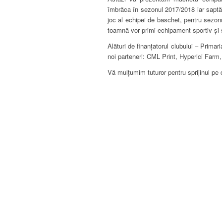
îmbrăca în sezonul 2017/2018 iar sapt
joc al echipei de baschet, pentru sezonu
toamnă vor primi echipament sportiv și sp
Alături de finanțatorul clubului – Prima
noi parteneri: CML Print, Hyperici Farm
Vă mulțumim tuturor pentru sprijinul pe 