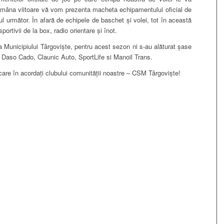
ămâna viitoare vă vom prezenta macheta echipamentului oficial de
l următor. În afară de echipele de baschet și volei, tot în această
ortivii de la box, radio orientare și înot.
ria Municipiului Târgoviște, pentru acest sezon ni s-au alăturat șase
, Daso Cado, Claunic Auto, SportLife si Manoil Trans.
care în acordați clubului comunității noastre – CSM Târgoviște!