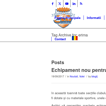
Pagina Principala
Informatii
Tag Archive for: erima
Contact
Posts
Echipament nou pentru
/
/
19/09/2017
in
Noutati
,
Volei
by
blogtj
In această toamnă toate secțiile clubul
fi dotate și cu materiale sportive, unele
Astăzi vă prezentăm macheta echipame