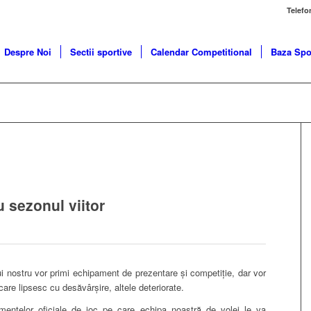
Telefo
Despre Noi
Sectii sportive
Calendar Competitional
Baza Spo
 sezonul viitor
ui nostru vor primi echipament de prezentare și competiție, dar vor
 care lipsesc cu desăvârșire, altele deteriorate.
ntelor oficiale de joc pe care echipa noastră de volei le va