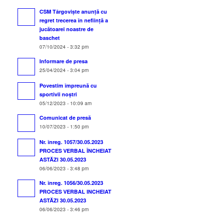
CSM Târgoviște anunță cu
regret trecerea în neființă a
jucătoarei noastre de
baschet
07/10/2024 - 3:32 pm
Informare de presa
25/04/2024 - 3:04 pm
Povestim împreună cu
sportivii noștri
05/12/2023 - 10:09 am
Comunicat de presă
10/07/2023 - 1:50 pm
Nr. înreg. 1057/30.05.2023
PROCES VERBAL ÎNCHEIAT
ASTĂZI 30.05.2023
06/06/2023 - 3:48 pm
Nr. înreg. 1056/30.05.2023
PROCES VERBAL INCHEIAT
ASTĂZI 30.05.2023
06/06/2023 - 3:46 pm