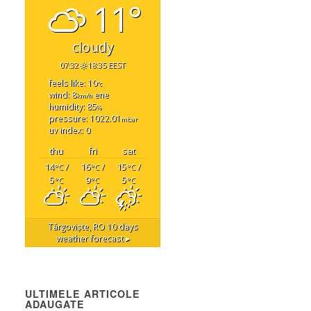
11°
cloudy
07:32
18:35 EEST
feels like: 10
°c
wind: 8
ene
km/h
humidity: 85
%
pressure: 1022.01
mbar
uv index: 0
thu
fri
sat
14
/
16
/
15
/
°C
°C
°C
5
9
5
°C
°C
°C
Târgoviște, RO
10 days
weather forecast ▸
ULTIMELE ARTICOLE
ADAUGATE