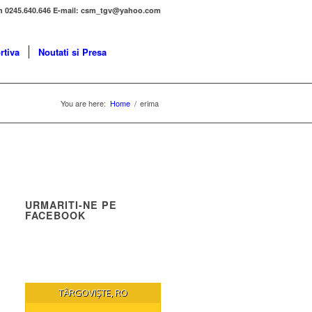
n 0245.640.646 E-mail: csm_tgv@yahoo.com
rtiva
Noutati si Presa
You are here:
Home
/
erima
URMARITI-NE PE
FACEBOOK
TÂRGOVIȘTE, RO