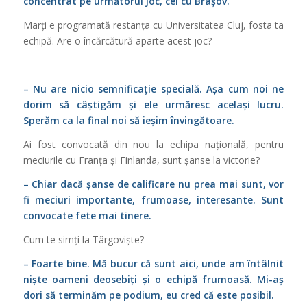
concentrat pe următorul joc, cel cu Brașov.
Marți e programată restanța cu Universitatea Cluj, fosta ta
echipă. Are o încărcătură aparte acest joc?
– Nu are nicio semnificație specială. Așa cum noi ne
dorim să câștigăm și ele urmăresc același lucru.
Sperăm ca la final noi să ieșim învingătoare.
Ai fost convocată din nou la echipa națională, pentru
meciurile cu Franța și Finlanda, sunt șanse la victorie?
– Chiar dacă șanse de calificare nu prea mai sunt, vor
fi meciuri importante, frumoase, interesante. Sunt
convocate fete mai tinere.
Cum te simți la Târgoviște?
– Foarte bine. Mă bucur că sunt aici, unde am întâlnit
niște oameni deosebiți și o echipă frumoasă. Mi-aș
dori să terminăm pe podium, eu cred că este posibil.