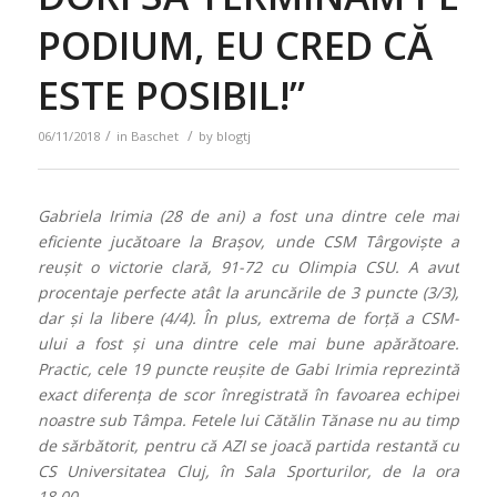
PODIUM, EU CRED CĂ
ESTE POSIBIL!”
/
/
06/11/2018
in
Baschet
by
blogtj
Gabriela Irimia (28 de ani) a fost una dintre cele mai
eficiente jucătoare la Brașov, unde CSM Târgoviște a
reușit o victorie clară, 91-72 cu Olimpia CSU. A avut
procentaje perfecte atât la aruncările de 3 puncte (3/3),
dar și la libere (4/4). În plus, extrema de forță a CSM-
ului a fost și una dintre cele mai bune apărătoare.
Practic, cele 19 puncte reușite de Gabi Irimia reprezintă
exact diferența de scor înregistrată în favoarea echipei
noastre sub Tâmpa. Fetele lui Cătălin Tănase nu au timp
de sărbătorit, pentru că AZI se joacă partida restantă cu
CS Universitatea Cluj, în Sala Sporturilor, de la ora
18.00.