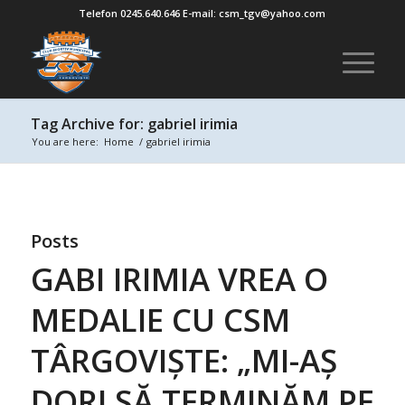
Telefon 0245.640.646 E-mail: csm_tgv@yahoo.com
Tag Archive for: gabriel irimia
You are here:
Home
/
gabriel irimia
Posts
GABI IRIMIA VREA O
MEDALIE CU CSM
TÂRGOVIȘTE: „MI-AȘ
DORI SĂ TERMINĂM PE