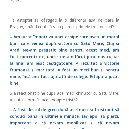
Te așteptai să câștigați la o diferență așa de clară la
Brașov, ținând cont că s-au pierdut primele trei meciuri?
– Am jucat împotriva unei echipe care avea un moral
bun, care venea după victorii cu Satu Mare, Cluj și
Arad. Ne-am pregătit bine pentru acest meci, am
fost concentrate, unite, ne-am făcut jocul nostru, iar
la final am ieșit câștigătoare. A rezultat o victorie
frumoasă și meritată. A fost un meci bun și pentru
mine, însă am fost ajutată de colege. Echipa a jucat
bine.
S-a reacționat bine după acel meci chinuitor cu Satu Mare.
Ai putut dormi în acea noapte tristă?
– A fost destul de greu după acel meci și frustrant să
conduci până în ultimele minute, iar apoi să pierzi.
Important e că ne-am mobilizat și că ne-am