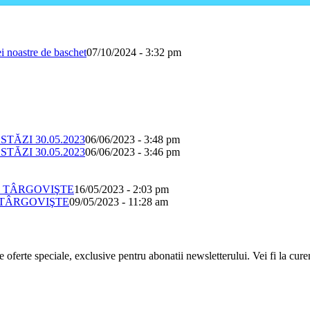
i noastre de baschet
07/10/2024 - 3:32 pm
STĂZI 30.05.2023
06/06/2023 - 3:48 pm
STĂZI 30.05.2023
06/06/2023 - 3:46 pm
AL TÂRGOVIŞTE
16/05/2023 - 2:03 pm
L TÂRGOVIŞTE
09/05/2023 - 11:28 am
oferte speciale, exclusive pentru abonatii newsletterului. Vei fi la curent