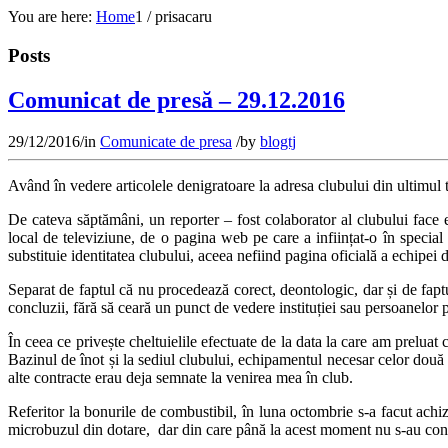
You are here:
Home
1
/
prisacaru
Posts
Comunicat de presă – 29.12.2016
29/12/2016
/
in
Comunicate de presa
/
by
blogtj
Având în vedere articolele denigratoare la adresa clubului din ultimul t
De cateva săptămâni, un reporter – fost colaborator al clubului face
local de televiziune, de o pagina web pe care a inființat-o în speci
substituie identitatea clubului, aceea nefiind pagina oficială a echipei d
Separat de faptul că nu procedează corect, deontologic, dar și de fapt
concluzii, fără să ceară un punct de vedere instituției sau persoanelor 
În ceea ce privește cheltuielile efectuate de la data la care am preluat 
Bazinul de înot și la sediul clubului, echipamentul necesar celor două 
alte contracte erau deja semnate la venirea mea în club.
Referitor la bonurile de combustibil, în luna octombrie s-a facut ach
microbuzul din dotare, dar din care până la acest moment nu s-au con