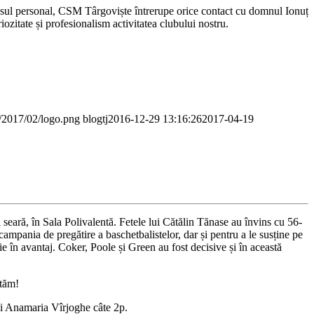
teresul personal, CSM Târgoviște întrerupe orice contact cu domnul Ionuț
riozitate și profesionalism activitatea clubului nostru.
s/2017/02/logo.png
blogtj
2016-12-29 13:16:26
2017-04-19
eară, în Sala Polivalentă. Fetele lui Cătălin Tănase au învins cu 56-
campania de pregătire a baschetbalistelor, dar și pentru a le susține pe
ie în avantaj. Coker, Poole și Green au fost decisive și în această
ptăm!
i Anamaria Vîrjoghe câte 2p.