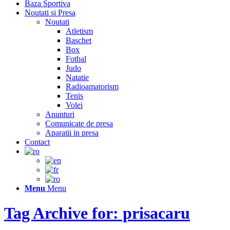
Baza Sportiva
Noutati si Presa
Noutati
Atletism
Baschet
Box
Fotbal
Judo
Natatie
Radioamatorism
Tenis
Volei
Anunturi
Comunicate de presa
Aparatii in presa
Contact
Menu
Menu
Tag Archive for: prisacaru