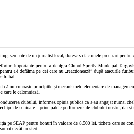
imp, semnate de un jurnalist local, doresc sa fac unele precizari pentru 
 eforturi importante pentru a denigra Clubul Sportiv Municipal Targovis
al pentru a-i defăima pe cei care nu „reactionează” după atacurile fu
e fotbal.
ul că nu cunoaște principiile și mecanismele elementare de management sa
pe care le calomniază.
conducerea clubului, informez opinia publică ca s-au angajat numai cheltui
echipe de senioare – principalele performere ale clubului nostru, dar și c
iziția pe SEAP pentru bonuri în valoare de 8.500 lei, tichete care se co
sumat decât un sfert.