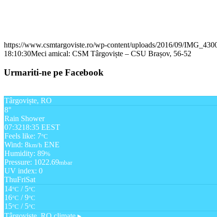
https://www.csmtargoviste.ro/wp-content/uploads/2016/09/IMG_4300
18:10:30
Meci amical: CSM Târgoviște – CSU Brașov, 56-52
Urmariti-ne pe Facebook
Târgoviște, RO
8°
Rain Shower
07:32
18:35 EEST
Feels like: 7
°C
Wind: 8
ENE
km/h
Humidity: 89
%
Pressure: 1022.69
mbar
UV index: 0
Thu
Fri
Sat
14
/ 5
°C
°C
16
/ 9
°C
°C
15
/ 5
°C
°C
Târgoviște, RO
climate ▸