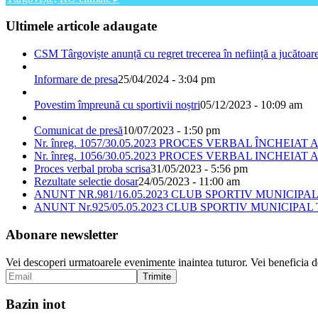
Ultimele articole adaugate
CSM Târgoviște anunță cu regret trecerea în neființă a jucătoare
Informare de presa
25/04/2024 - 3:04 pm
Povestim împreună cu sportivii noștri
05/12/2023 - 10:09 am
Comunicat de presă
10/07/2023 - 1:50 pm
Nr. înreg. 1057/30.05.2023 PROCES VERBAL ÎNCHEIAT A
Nr. înreg. 1056/30.05.2023 PROCES VERBAL INCHEIAT A
Proces verbal proba scrisa
31/05/2023 - 5:56 pm
Rezultate selectie dosar
24/05/2023 - 11:00 am
ANUNT NR.981/16.05.2023 CLUB SPORTIV MUNICIP
ANUNT Nr.925/05.05.2023 CLUB SPORTIV MUNICIPA
Abonare newsletter
Vei descoperi urmatoarele evenimente inaintea tuturor. Vei beneficia de 
Bazin inot