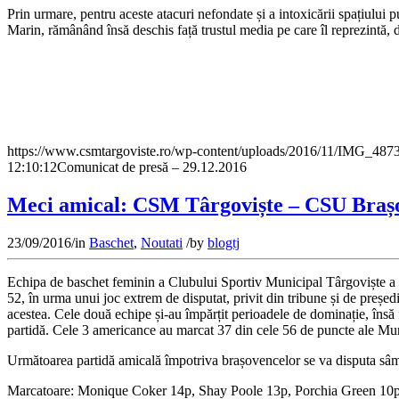
Prin urmare, pentru aceste atacuri nefondate și a intoxicării spațiului
Marin, rămânând însă deschis față trustul media pe care îl reprezintă, dar
https://www.csmtargoviste.ro/wp-content/uploads/2016/11/IMG_4873
12:10:12
Comunicat de presă – 29.12.2016
Meci amical: CSM Târgoviște – CSU Brașo
23/09/2016
/
in
Baschet
,
Noutati
/
by
blogtj
Echipa de baschet feminin a Clubului Sportiv Municipal Târgoviște a t
52, în urma unui joc extrem de disputat, privit din tribune și de președi
acestea. Cele două echipe și-au împărțit perioadele de dominație, însă f
partidă. Cele 3 americance au marcat 37 din cele 56 de puncte ale Mun
Următoarea partidă amicală împotriva brașovencelor se va disputa sâmbă
Marcatoare: Monique Coker 14p, Shay Poole 13p, Porchia Green 10p,