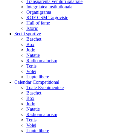
Transparenta venituri salariale
Integritatea institutionala
Organigrama
ROF CSM Targoviste
Hall of fame
Istoric
Sectii sportive
Baschet
Box
Judo
Natatie
Radioamatorism
Tenis
Volei
Lupte libere
Calendar Competitional
Toate Evenimentele
Baschet
Box
Judo
Natatie
Radioamatorism
Tenis
Volei
Lupte libere