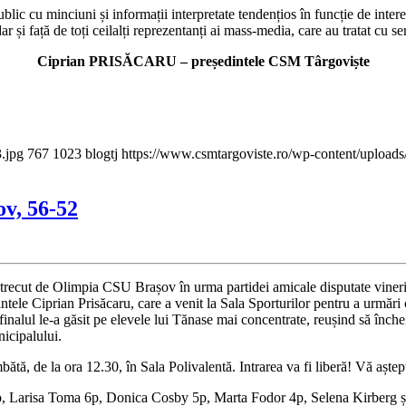
 public cu minciuni și informații interpretate tendențios în funcție de in
 și față de toți ceilalți reprezentanți ai mass-media, care au tratat cu se
Ciprian PRISĂCARU – președintele CSM Târgoviște
.jpg
767
1023
blogtj
https://www.csmtargoviste.ro/wp-content/upload
v, 56-52
recut de Olimpia CSU Brașov în urma partidei amicale disputate vineri s
ntele Ciprian Prisăcaru, care a venit la Sala Sporturilor pentru a urmări 
inalul le-a găsit pe elevele lui Tănase mai concentrate, reușind să înche
icipalului.
tă, de la ora 12.30, în Sala Polivalentă. Intrarea va fi liberă! Vă aște
 Larisa Toma 6p, Donica Cosby 5p, Marta Fodor 4p, Selena Kirberg ș