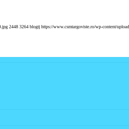
.jpg
2448
3264
blogtj
https://www.csmtargoviste.ro/wp-content/uploa