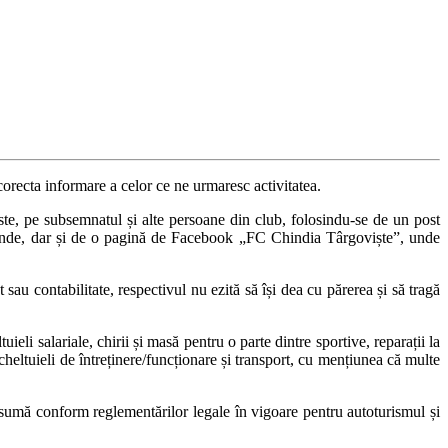
corecta informare a celor ce ne urmaresc activitatea.
te, pe subsemnatul și alte persoane din club, folosindu-se de un post
ribunde, dar și de o pagină de Facebook „FC Chindia Târgoviște”, unde
u contabilitate, respectivul nu ezită să își dea cu părerea și să tragă
eli salariale, chirii și masă pentru o parte dintre sportive, reparații la
heltuieli de întreținere/funcționare și transport, cu mențiunea că multe
nsumă conform reglementărilor legale în vigoare pentru autoturismul și