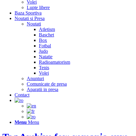
Volei
Lupte libere
Baza Sportiva
Noutati si Presa
Noutati
Atletism
Baschet
Box
Fotbal
Judo
Natatie
Radioamatorism
Tenis
Volei
Anunturi
Comunicate de presa
Aparatii in presa
Contact
Menu
Menu