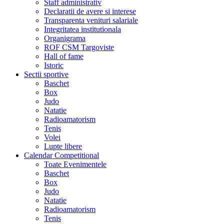
Staff administrativ
Declaratii de avere si interese
Transparenta venituri salariale
Integritatea institutionala
Organigrama
ROF CSM Targoviste
Hall of fame
Istoric
Sectii sportive
Baschet
Box
Judo
Natatie
Radioamatorism
Tenis
Volei
Lupte libere
Calendar Competitional
Toate Evenimentele
Baschet
Box
Judo
Natatie
Radioamatorism
Tenis