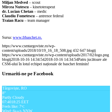
Miljan Medved
– scout
Mircea Nutescu
– kinetoterapeut
dr. Lucian Chetan
– medic
Claudiu Fometescu
– antrenor federal
Traian Racu
– team manager
Sursa:
www.frbaschet.ro.
https://www.csmtargoviste.ro/wp-
content/uploads/2018/10/19_16_18_508.jpg
432
647
blogtj
https://www.csmtargoviste.ro/wp-content/uploads/2017/02/logo.png
blogtj
2018-10-16 14:34:54
2018-10-16 14:34:54
Patru jucătoare ale
CSM-ului în lotul echipei naționale de baschet feminin!
Urmariti-ne pe Facebook
Târgoviște, RO
8°
Partly Cloudy
07:40
18:25 EET
Feels like: 7
°C
Wind: 6
NNW
km/h