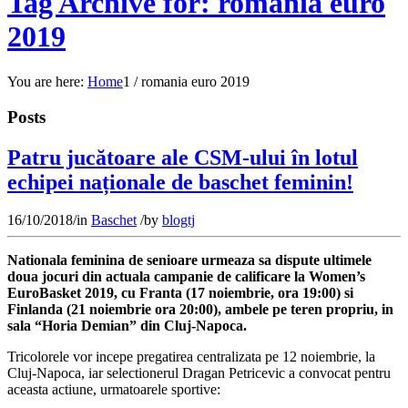
Tag Archive for: romania euro
2019
You are here:
Home
1
/
romania euro 2019
Posts
Patru jucătoare ale CSM-ului în lotul
echipei naționale de baschet feminin!
16/10/2018
/
in
Baschet
/
by
blogtj
Nationala feminina de senioare urmeaza sa dispute ultimele
doua jocuri din actuala campanie de calificare la Women’s
EuroBasket 2019, cu Franta (17 noiembrie, ora 19:00) si
Finlanda (21 noiembrie ora 20:00), ambele pe teren propriu, in
sala “Horia Demian” din Cluj-Napoca.
Tricolorele vor incepe pregatirea centralizata pe 12 noiembrie, la
Cluj-Napoca, iar selectionerul Dragan Petricevic a convocat pentru
aceasta actiune, urmatoarele sportive: