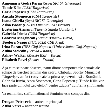
Annemarie Godri Parau
(Sepsi SIC Sf. Gheorghe)
Tunde Kilin
(CSM Targoviste)
Carla Popescu
(CSM Targoviste)
Ancuta Stoenescu
(CSM Targoviste)
Ioana Ghizila
(Sepsi SIC Sf. Gheorghe)
Alina Podar
(CSTBv Olimpia CSU Brasov)
Ecaterina Armanu
(Phoenix Stiinta Constanta)
Gabriela Irimia
(CSM Targoviste)
Gabriela Marginean
(Adana Basket – Turcia)
Teodora Neagu
(FCC ICIM CSB Arad)
Irina Parau
(NBS Cluj-Napoca / Universitatea Cluj-Napoca)
Adina Stoiedin
(Scrivia – Italia)
Ashley Walker
(Mersin BSB – Turcia)
Elisabeth Pavel
(Reims – Franta)
Așa cum se poate observa, patru dintre componentele actuale ale
echipe de baschet feminin din cadrul Clubului Sportiv Municipal
Târgoviște, au fost convocate la prima reprezentativă a României.
Gabriela Irimia, Anca Stoenescu, Carla Popescu și Tunde Kilin vor
face parte din lotul „acvilelor” pentru „dubla” cu Franța și Finlanda.
Va reamintim, stafful nationalei feminine este compus din:
Dragan Petricevic
– antrenor principal
Attila Veres
– antrenor secund