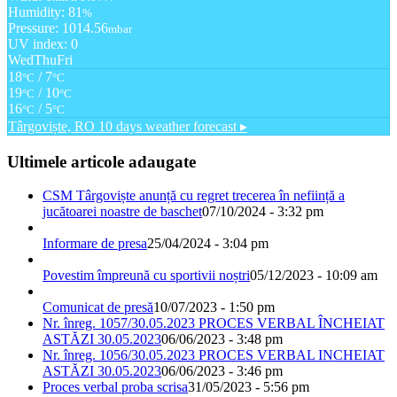
Humidity: 81
%
Pressure: 1014.56
mbar
UV index: 0
Wed
Thu
Fri
18
/ 7
°C
°C
19
/ 10
°C
°C
16
/ 5
°C
°C
Târgoviște, RO
10 days weather forecast ▸
Ultimele articole adaugate
CSM Târgoviște anunță cu regret trecerea în neființă a
jucătoarei noastre de baschet
07/10/2024 - 3:32 pm
Informare de presa
25/04/2024 - 3:04 pm
Povestim împreună cu sportivii noștri
05/12/2023 - 10:09 am
Comunicat de presă
10/07/2023 - 1:50 pm
Nr. înreg. 1057/30.05.2023 PROCES VERBAL ÎNCHEIAT
ASTĂZI 30.05.2023
06/06/2023 - 3:48 pm
Nr. înreg. 1056/30.05.2023 PROCES VERBAL INCHEIAT
ASTĂZI 30.05.2023
06/06/2023 - 3:46 pm
Proces verbal proba scrisa
31/05/2023 - 5:56 pm