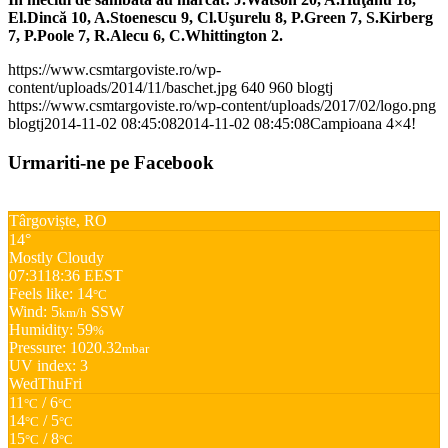
El.Dincă 10, A.Stoenescu 9, Cl.Uşurelu 8, P.Green 7, S.Kirberg
7, P.Poole 7, R.Alecu 6, C.Whittington 2.
https://www.csmtargoviste.ro/wp-
content/uploads/2014/11/baschet.jpg
640
960
blogtj
https://www.csmtargoviste.ro/wp-content/uploads/2017/02/logo.png
blogtj
2014-11-02 08:45:08
2014-11-02 08:45:08
Campioana 4×4!
Urmariti-ne pe Facebook
Târgoviște, RO
14°
Mostly Cloudy
07:31
18:36 EEST
Feels like: 14
°C
Wind: 5
SSW
km/h
Humidity: 59
%
Pressure: 1020.32
mbar
UV index: 3
Wed
Thu
Fri
11
/ 6
°C
°C
14
/ 5
°C
°C
15
/ 8
°C
°C