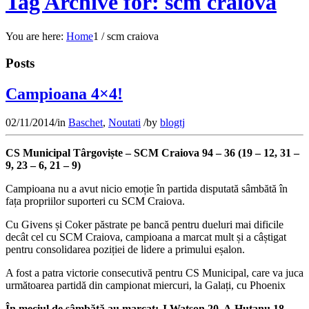
Tag Archive for: scm craiova
You are here:
Home
1
/
scm craiova
Posts
Campioana 4×4!
02/11/2014
/
in
Baschet
,
Noutati
/
by
blogtj
CS Municipal Târgoviște – SCM Craiova 94 – 36 (19 – 12, 31 –
9, 23 – 6, 21 – 9)
Campioana nu a avut nicio emoție în partida disputată sâmbătă în
fața propriilor suporteri cu SCM Craiova.
Cu Givens și Coker păstrate pe bancă pentru dueluri mai dificile
decât cel cu SCM Craiova, campioana a marcat mult și a câștigat
pentru consolidarea poziției de lidere a primului eșalon.
A fost a patra victorie consecutivă pentru CS Municipal, care va juca
următoarea partidă din campionat miercuri, la Galați, cu Phoenix
În meciul de sâmbătă au marcat: J.Watson 20, A.Huţanu 18,