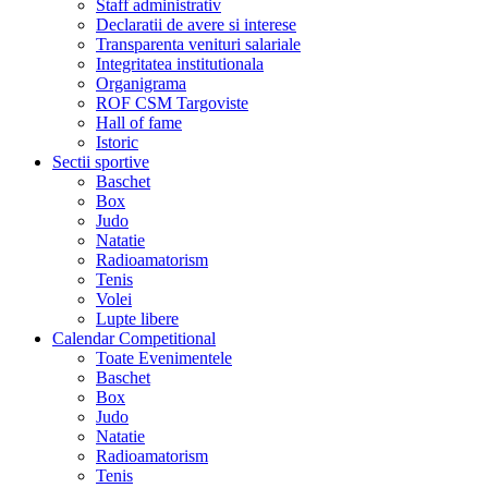
Staff administrativ
Declaratii de avere si interese
Transparenta venituri salariale
Integritatea institutionala
Organigrama
ROF CSM Targoviste
Hall of fame
Istoric
Sectii sportive
Baschet
Box
Judo
Natatie
Radioamatorism
Tenis
Volei
Lupte libere
Calendar Competitional
Toate Evenimentele
Baschet
Box
Judo
Natatie
Radioamatorism
Tenis