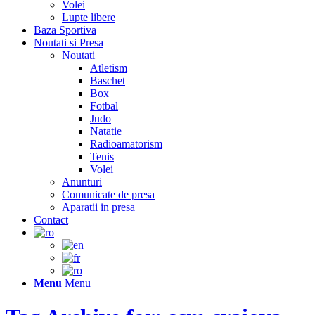
Volei
Lupte libere
Baza Sportiva
Noutati si Presa
Noutati
Atletism
Baschet
Box
Fotbal
Judo
Natatie
Radioamatorism
Tenis
Volei
Anunturi
Comunicate de presa
Aparatii in presa
Contact
Menu
Menu