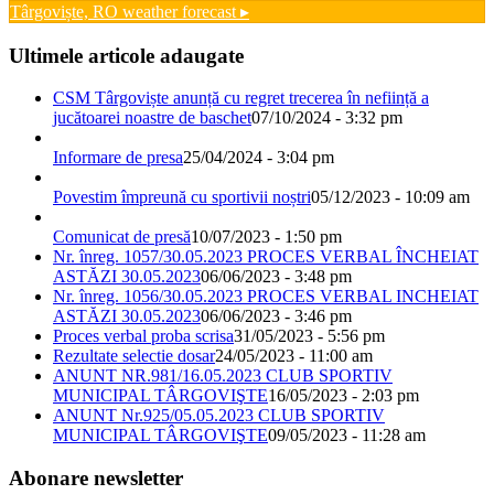
Târgoviște, RO
weather forecast ▸
Ultimele articole adaugate
CSM Târgoviște anunță cu regret trecerea în neființă a
jucătoarei noastre de baschet
07/10/2024 - 3:32 pm
Informare de presa
25/04/2024 - 3:04 pm
Povestim împreună cu sportivii noștri
05/12/2023 - 10:09 am
Comunicat de presă
10/07/2023 - 1:50 pm
Nr. înreg. 1057/30.05.2023 PROCES VERBAL ÎNCHEIAT
ASTĂZI 30.05.2023
06/06/2023 - 3:48 pm
Nr. înreg. 1056/30.05.2023 PROCES VERBAL INCHEIAT
ASTĂZI 30.05.2023
06/06/2023 - 3:46 pm
Proces verbal proba scrisa
31/05/2023 - 5:56 pm
Rezultate selectie dosar
24/05/2023 - 11:00 am
ANUNT NR.981/16.05.2023 CLUB SPORTIV
MUNICIPAL TÂRGOVIŞTE
16/05/2023 - 2:03 pm
ANUNT Nr.925/05.05.2023 CLUB SPORTIV
MUNICIPAL TÂRGOVIŞTE
09/05/2023 - 11:28 am
Abonare newsletter