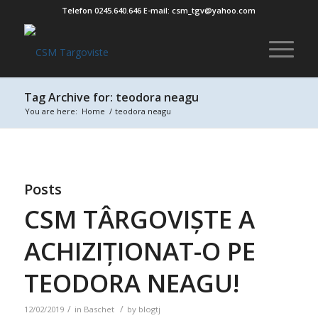
Telefon 0245.640.646 E-mail: csm_tgv@yahoo.com
Tag Archive for: teodora neagu
You are here:
Home
/
teodora neagu
Posts
CSM TÂRGOVIȘTE A
ACHIZIȚIONAT-O PE
TEODORA NEAGU!
/
/
12/02/2019
in
Baschet
by
blogtj