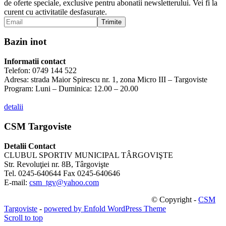
de oferte speciale, exclusive pentru abonatii newsletterului. Vei fi la
curent cu activitatile desfasurate.
Bazin inot
Informatii contact
Telefon: 0749 144 522
Adresa: strada Maior Spirescu nr. 1, zona Micro III – Targoviste
Program: Luni – Duminica: 12.00 – 20.00
detalii
CSM Targoviste
Detalii Contact
CLUBUL SPORTIV MUNICIPAL TÂRGOVIŞTE
Str. Revoluţiei nr. 8B, Târgovişte
Tel. 0245-640644 Fax 0245-640646
E-mail:
csm_tgv@yahoo.com
© Copyright -
CSM
Targoviste
-
powered by Enfold WordPress Theme
Scroll to top