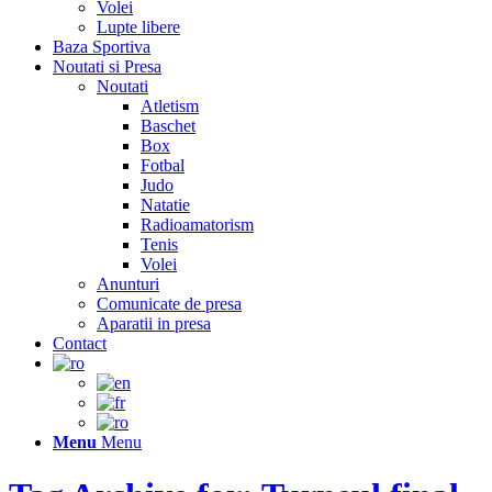
Volei
Lupte libere
Baza Sportiva
Noutati si Presa
Noutati
Atletism
Baschet
Box
Fotbal
Judo
Natatie
Radioamatorism
Tenis
Volei
Anunturi
Comunicate de presa
Aparatii in presa
Contact
Menu
Menu