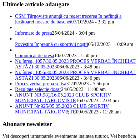
Ultimele articole adaugate
CSM Târgoviște anunță cu regret trecerea în neființă a
jucătoarei noastre de baschet
07/10/2024 - 3:32 pm
Informare de presa
25/04/2024 - 3:04 pm
Povestim împreună cu sportivii noștri
05/12/2023 - 10:09 am
Comunicat de presă
10/07/2023 - 1:50 pm
Nr. înreg. 1057/30.05.2023 PROCES VERBAL ÎNCHEIAT
ASTĂZI 30.05.2023
06/06/2023 - 3:48 pm
Nr. înreg. 1056/30.05.2023 PROCES VERBAL INCHEIAT
ASTĂZI 30.05.2023
06/06/2023 - 3:46 pm
Proces verbal proba scrisa
31/05/2023 - 5:56 pm
Rezultate selectie dosar
24/05/2023 - 11:00 am
ANUNT NR.981/16.05.2023 CLUB SPORTIV
MUNICIPAL TÂRGOVIŞTE
16/05/2023 - 2:03 pm
ANUNT Nr.925/05.05.2023 CLUB SPORTIV
MUNICIPAL TÂRGOVIŞTE
09/05/2023 - 11:28 am
Abonare newsletter
Vei descoperi urmatoarele evenimente inaintea tuturor. Vei beneficia