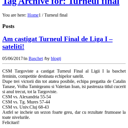
Tag Archive for: Turneul final
You are here:
Home
1
/
Turneul final
Posts
Am castigat Turneul Final de Liga I –
sateliti!
05/06/2017
/
in
Baschet
/
by
blogtj
CSM Targoviste a castigat Turneul Final al Ligii I la baschet
feminin, competitie destinata echipelor satelit.
Dupe trei victorii din tot atatea posibile, echipa pregatita de Catalin
Tanase, Volha Tamirgeanu si Valerian Ioan, isi pastreaza titlul cucerit
si anul trecut, tot la Targoviste.
CSM vs. Alexandria 55-54
CSM vs. Tg. Mures 57-44
CSM vs. Univ.Cluj 68-43
Astfel se incheie un sezon foarte greu, dar cu rezultate frumoase la
toate nivelurile.
Felicitari!