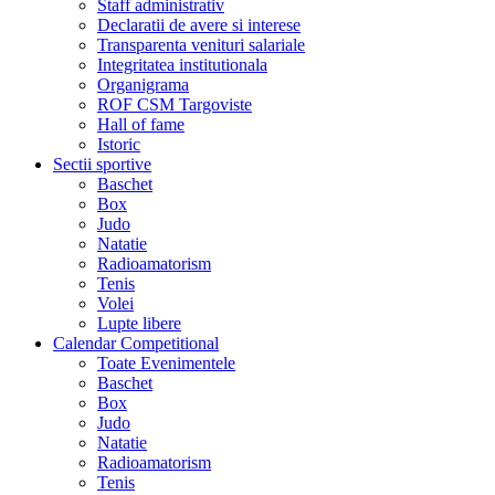
Staff administrativ
Declaratii de avere si interese
Transparenta venituri salariale
Integritatea institutionala
Organigrama
ROF CSM Targoviste
Hall of fame
Istoric
Sectii sportive
Baschet
Box
Judo
Natatie
Radioamatorism
Tenis
Volei
Lupte libere
Calendar Competitional
Toate Evenimentele
Baschet
Box
Judo
Natatie
Radioamatorism
Tenis