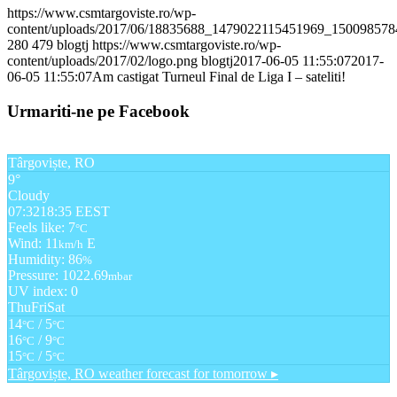
https://www.csmtargoviste.ro/wp-
content/uploads/2017/06/18835688_1479022115451969_150098578
280
479
blogtj
https://www.csmtargoviste.ro/wp-
content/uploads/2017/02/logo.png
blogtj
2017-06-05 11:55:07
2017-
06-05 11:55:07
Am castigat Turneul Final de Liga I – sateliti!
Urmariti-ne pe Facebook
Târgoviște, RO
9°
Cloudy
07:32
18:35 EEST
Feels like: 7
°C
Wind: 11
E
km/h
Humidity: 86
%
Pressure: 1022.69
mbar
UV index: 0
Thu
Fri
Sat
14
/ 5
°C
°C
16
/ 9
°C
°C
15
/ 5
°C
°C
Târgoviște, RO
weather forecast for tomorrow ▸