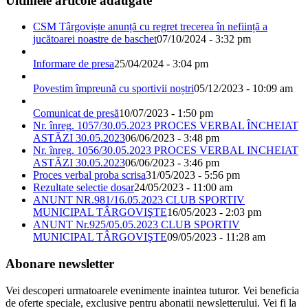
Ultimele articole adaugate
CSM Târgoviște anunță cu regret trecerea în neființă a
jucătoarei noastre de baschet
07/10/2024 - 3:32 pm
Informare de presa
25/04/2024 - 3:04 pm
Povestim împreună cu sportivii noștri
05/12/2023 - 10:09 am
Comunicat de presă
10/07/2023 - 1:50 pm
Nr. înreg. 1057/30.05.2023 PROCES VERBAL ÎNCHEIAT
ASTĂZI 30.05.2023
06/06/2023 - 3:48 pm
Nr. înreg. 1056/30.05.2023 PROCES VERBAL INCHEIAT
ASTĂZI 30.05.2023
06/06/2023 - 3:46 pm
Proces verbal proba scrisa
31/05/2023 - 5:56 pm
Rezultate selectie dosar
24/05/2023 - 11:00 am
ANUNT NR.981/16.05.2023 CLUB SPORTIV
MUNICIPAL TÂRGOVIŞTE
16/05/2023 - 2:03 pm
ANUNT Nr.925/05.05.2023 CLUB SPORTIV
MUNICIPAL TÂRGOVIŞTE
09/05/2023 - 11:28 am
Abonare newsletter
Vei descoperi urmatoarele evenimente inaintea tuturor. Vei beneficia
de oferte speciale, exclusive pentru abonatii newsletterului. Vei fi la