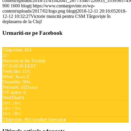
content/uploads/2018/11/45342041_267735407220933_5559565745
900
1600
blogtj
https://www.csmtargoviste.ro/wp-
content/uploads/2017/02/logo.png
blogtj
2018-12-11 20:16:05
2018-
12-12 10:32:27
Victorie muncită pentru CSM Târgoviște în
deplasarea de la Cluj!
Urmariti-ne pe Facebook
Târgoviște, RO
11°
Showers in the Vicinity
07:31
18:36 EEST
Feels like: 11
°C
Wind: 3
E
km/h
Humidity: 90
%
Pressure: 1021
mbar
UV index: 0
Wed
Thu
Fri
10
/ 6
°C
°C
14
/ 5
°C
°C
16
/ 8
°C
°C
Târgoviște, RO
weather forecast ▸