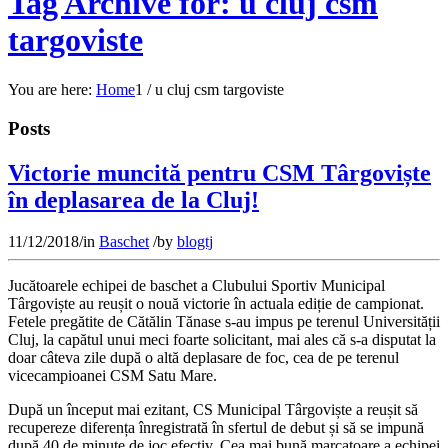
Tag Archive for: u cluj csm
targoviste
You are here:
Home
1
/
u cluj csm targoviste
Posts
Victorie muncită pentru CSM Târgoviște
în deplasarea de la Cluj!
11/12/2018
/
in
Baschet
/
by
blogtj
Jucătoarele echipei de baschet a Clubului Sportiv Municipal
Târgoviște au reușit o nouă victorie în actuala ediție de campionat.
Fetele pregătite de Cătălin Tănase s-au impus pe terenul Universității
Cluj, la capătul unui meci foarte solicitant, mai ales că s-a disputat la
doar câteva zile după o altă deplasare de foc, cea de pe terenul
vicecampioanei CSM Satu Mare.
După un început mai ezitant, CS Municipal Târgoviște a reușit să
recupereze diferența înregistrată în sfertul de debut și să se impună
după 40 de minute de joc efectiv. Cea mai bună marcatoare a echipei