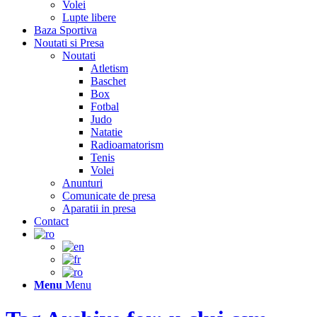
Volei
Lupte libere
Baza Sportiva
Noutati si Presa
Noutati
Atletism
Baschet
Box
Fotbal
Judo
Natatie
Radioamatorism
Tenis
Volei
Anunturi
Comunicate de presa
Aparatii in presa
Contact
Menu
Menu