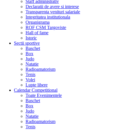
Staff administrativ
Declaratii de avere si interese
Transparenta venituri salariale
Integritatea institutionala
Organigrama
ROF CSM Targoviste
Hall of fame
Istoric
Sectii sportive
Baschet
Box
Judo
Natatie
Radioamatorism
Tenis
Volei
Lupte libere
Calendar Competitional
Toate Evenimentele
Baschet
Box
Judo
Natatie
Radioamatorism
Tenis