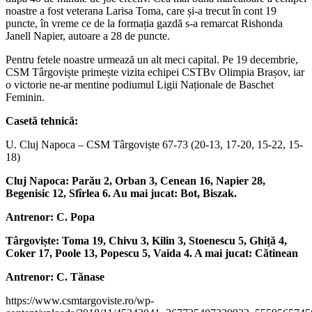
noastre a fost veterana Larisa Toma, care și-a trecut în cont 19
puncte, în vreme ce de la formația gazdă s-a remarcat Rishonda
Janell Napier, autoare a 28 de puncte.
Pentru fetele noastre urmează un alt meci capital. Pe 19 decembrie,
CSM Târgoviște primește vizita echipei CSTBv Olimpia Brașov, iar
o victorie ne-ar mentine podiumul Ligii Naționale de Baschet
Feminin.
Casetă tehnică:
U. Cluj Napoca – CSM Târgoviște 67-73 (20-13, 17-20, 15-22, 15-
18)
Cluj Napoca: Parău 2, Orban 3, Cenean 16, Napier 28,
Begenisic 12, Sfîrlea 6. Au mai jucat: Bot, Biszak.
Antrenor: C. Popa
Târgoviște: Toma 19, Chivu 3, Kilin 3, Stoenescu 5, Ghiță 4,
Coker 17, Poole 13, Popescu 5, Vaida 4. A mai jucat: Cătinean
Antrenor: C. Tănase
https://www.csmtargoviste.ro/wp-