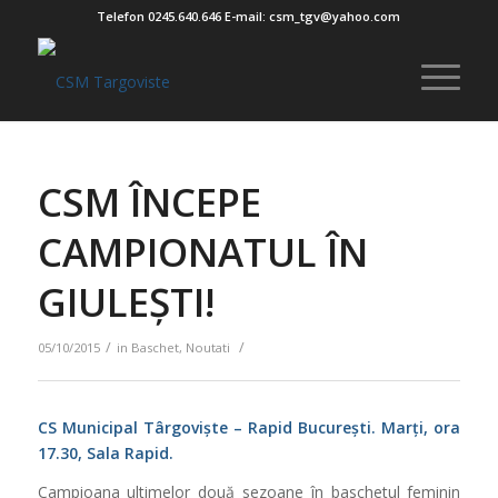
Telefon 0245.640.646 E-mail: csm_tgv@yahoo.com
CSM ÎNCEPE
CAMPIONATUL ÎN
GIULEȘTI!
/
/
05/10/2015
in
Baschet
,
Noutati
CS Municipal Târgoviște – Rapid București. Marți, ora
17.30, Sala Rapid.
Campioana ultimelor două sezoane în baschetul feminin