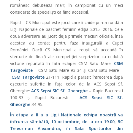
românesc debutează marți în campionat cu un meci
considerat de specialiști ca fiind accesibil.
Rapid – CS Municipal este jocul care închide prima rundă a
Ligii Naționale de baschet feminin ediția 2015 -2016. Cele
două adversare au jucat deja primele meciuri oficiale, însă
acestea au contat pentru faza inaugurală a Cupei
României. Dacă CS Municipal a reușit să acceadă în
sferturile de finală ale competiției surprizelor cu o dublă
victorie repurtată în fața echipei CSM Satu Mare:
CSM
Targoviste
– CSM Satu Mare 93-34 și CSM Satu Mare –
CSM Targoviste
21-111, Rapid a părăsit întrecerea după
eșecurile suferite în fața celor de la ACS Sepsi Sf.
Gheorghe:
ACS Sepsi SIC Sf. Gheorghe
– Rapid Bucuresti
100-33 și Rapid Bucuresti –
ACS Sepsi SIC Sf.
Gheorghe
34-95.
În etapa a II a a Ligii Naționale echipa noastră va
înfrunta sâmbătă, 10 octombrie, de la ora 19.00, BC
Teleorman Alexandria, în Sala Sporturilor din