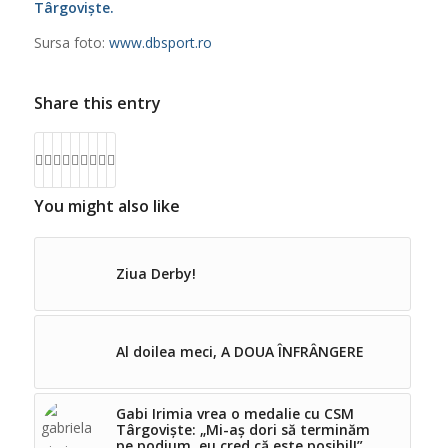
Târgoviște.
Sursa foto:
www.dbsport.ro
Share this entry
You might also like
Ziua Derby!
Al doilea meci, A DOUA ÎNFRÂNGERE
Gabi Irimia vrea o medalie cu CSM
Târgoviște: „Mi-aș dori să terminăm
pe podium, eu cred că este posibil!”