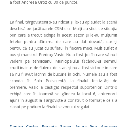
a fost Andreea Oroz cu 30 de puncte.
La final, târgoviștenii s-au ridicat și le-au aplaudat la scenă
deschisă pe jucătoarele CSM-ului. Mulți au știut de situația
prin care a trecut echipa în acest sezon și le-au mulțumit
fetelor pentru dăruirea de care au dat dovadă, dar și
pentru că au jucat cu sufletul în fiecare meci. Mult suflet a
pus și maestrul Predrag Vasic. Nu a fost joc în care să nu-l
vedem pe tehnicianul Municipalului făcându-și semnul
crucii înainte de fluierul de start și nu a fost victorie în care
să nu fi avut lacrimi de bucurie în ochi. Numele său a fost
scandat în Sala Polivalentă, la finalul festivității de
premiere. Vasic a câștigat respectul suporterilor. Dintr-o
echipă care în toamnă se gândea la locul 6, antrenorul
ajuns în august la Târgoviște a construit o formație ce s-a
clasat pe podium la finalul sezonului regulat.
Donica Cosby, Porchia Green, Adina Pop, Andreea