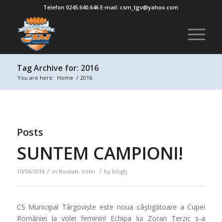
Telefon 0245.640.646 E-mail: csm_tgv@yahoo.com
Tag Archive for: 2016
You are here:
Home
/
2016
Posts
SUNTEM CAMPIONI!
/
/
10/04/2016
in
Noutati
,
Volei
by
blogtj
CS Municipal Târgoviște este noua câştigătoare a Cupei
României la volei feminin! Echipa lui Zoran Terzic s-a