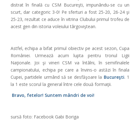
distrat în finală cu CSM Bucureşti, impunându-se cu un
scurt, dar categoric 3-0! Pe sferturi a fost 25-20, 26-24 şi
25-23, rezultat ce aduce în vitrina Clubului primul trofeu de
acest gen din istoria voleiului târgoviştean.
Astfel, echipa a bifat primul obiectiv pe acest sezon, Cupa
României. Urmează acum lupta pentru tronul Ligii
Naţionale. Joi şi vineri CSM va întâlni, în semifinalele
campionatului, echipa pe care a învins-o astăzi în finala
Cupei, partidele urmând să se desfăşoare la
Bucureşti
. 1
la 1 este scorul la general între cele două formaţii.
Bravo, fetelor! Suntem mândri de voi!
sursă foto: Facebook Gabi Boriga