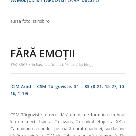
VĂ MULȚUMIM! TÂRGOVIȘTEA VĂ IUBEȘTE!
sursa foto: stiridb.ro
FĂRĂ EMOȚII
/
/
17/01/2016
in
Baschet
,
Noutati
,
Presa
by
blogtj
ICIM Arad – CSM Târgoviște, 34 – 83 (8-21, 15-27, 10-
16, 1-19)
CSM Târgoviște a trecut fără emoții de formația din Arad
într-un meci disputat în avans, în cadrul etapei a XX-a.
Campioana a condus pe toată durata partidei, surclasând
tânăra echipă a ICIM-ului într-o manieră categorică. De