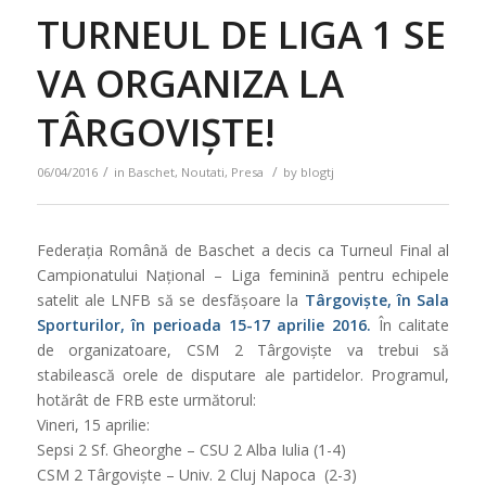
TURNEUL DE LIGA 1 SE
VA ORGANIZA LA
TÂRGOVIȘTE!
/
/
06/04/2016
in
Baschet
,
Noutati
,
Presa
by
blogtj
Federația Română de Baschet a decis ca Turneul Final al
Campionatului Național – Liga feminină pentru echipele
satelit ale LNFB să se desfășoare la
Târgoviște, în Sala
Sporturilor, în perioada 15-17 aprilie 2016.
În calitate
de organizatoare, CSM 2 Târgoviște va trebui să
stabilească orele de disputare ale partidelor. Programul,
hotărât de FRB este următorul:
Vineri, 15 aprilie:
Sepsi 2 Sf. Gheorghe – CSU 2 Alba Iulia (1-4)
CSM 2 Târgoviște – Univ. 2 Cluj Napoca (2-3)