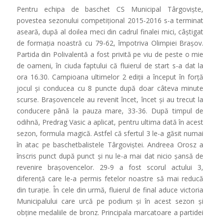
Pentru echipa de baschet CS Municipal Târgoviște,
povestea sezonului competițional 2015-2016 s-a terminat
aseară, după al doilea meci din cadrul finalei mici, câștigat
de formația noastră cu 79-62, împotriva Olimpiei Brașov.
Partida din Polivalentă a fost privită pe viu de peste o mie
de oameni, în ciuda faptului că fluierul de start s-a dat la
ora 16.30. Campioana ultimelor 2 ediții a început în forță
jocul și conducea cu 8 puncte după doar câteva minute
scurse. Brașovencele au revenit încet, încet și au trecut la
conducere până la pauza mare, 33-36. După timpul de
odihnă, Predrag Vasic a aplicat, pentru ultima dată în acest
sezon, formula magică. Astfel că sfertul 3 le-a găsit numai
în atac pe baschetbalistele Târgoviștei. Andreea Orosz a
înscris punct după punct și nu le-a mai dat nicio șansă de
revenire brașovencelor. 29-9 a fost scorul actului 3,
diferență care le-a permis fetelor noastre să mai reducă
din turație. În cele din urmă, fluierul de final aduce victoria
Municipalului care urcă pe podium și în acest sezon și
obține medaliile de bronz. Principala marcatoare a partidei