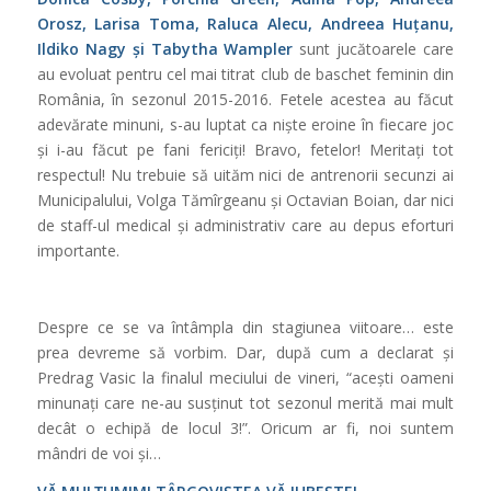
Orosz, Larisa Toma, Raluca Alecu, Andreea Huțanu,
Ildiko Nagy și Tabytha Wampler
sunt jucătoarele care
au evoluat pentru cel mai titrat club de baschet feminin din
România, în sezonul 2015-2016. Fetele acestea au făcut
adevărate minuni, s-au luptat ca niște eroine în fiecare joc
și i-au făcut pe fani fericiți! Bravo, fetelor! Meritați tot
respectul! Nu trebuie să uităm nici de antrenorii secunzi ai
Municipalului, Volga Tămîrgeanu și Octavian Boian, dar nici
de staff-ul medical și administrativ care au depus eforturi
importante.
Despre ce se va întâmpla din stagiunea viitoare… este
prea devreme să vorbim. Dar, după cum a declarat și
Predrag Vasic la finalul meciului de vineri, “acești oameni
minunați care ne-au susținut tot sezonul merită mai mult
decât o echipă de locul 3!”. Oricum ar fi, noi suntem
mândri de voi și…