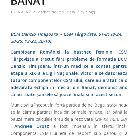
BANAT
/
/
16/01/2016
in
Baschet
,
Noutati
,
Presa
by
blogtj
BCM Danzio Timișoara – CSM Târgoviște, 61-81 (8-24,
20-25, 13-22, 20-10)
Campioana României la baschet feminin, CSM
Târgoviște a trecut fără probleme de formația BCM
Danzio Timișoara, într-un meci ce a contat pentru
etapa a XIX-a a Ligii Naționale. Victoria se datorează
tuturor componentelor CSM-ului, care au arătat ca o
adevărată echipă în meciul din Banat, demonstrând
că au toate șansele să joace finala și în acest sezon.
Municipal a început în forță partida de pe Bega, stabilindu-
se la cârma partidei încă din primele minute, iar până la
pauza mare calculele erau deja rezolvate
(28-49, min. 20)
.
Andreea Orosz
a fost imperială în sfertul întâi.
Componenta CSM-ului era de neoprit sub panou și a