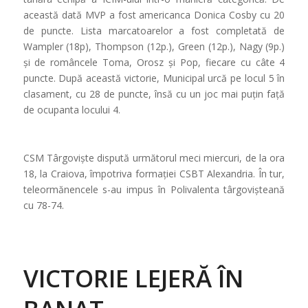
această dată MVP a fost americanca Donica Cosby cu 20
de puncte. Lista marcatoarelor a fost completată de
Wampler (18p), Thompson (12p.), Green (12p.), Nagy (9p.)
și de româncele Toma, Orosz și Pop, fiecare cu câte 4
puncte. După această victorie, Municipal urcă pe locul 5 în
clasament, cu 28 de puncte, însă cu un joc mai puțin față
de ocupanta locului 4.
CSM Târgoviște dispută următorul meci miercuri, de la ora
18, la Craiova, împotriva formației CSBT Alexandria. În tur,
teleormănencele s-au impus în Polivalenta târgovișteană
cu 78-74.
VICTORIE LEJERĂ ÎN