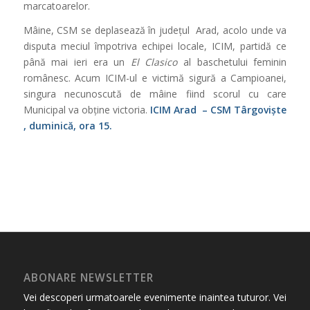
marcatoarelor.
Mâine, CSM se deplasează în județul Arad, acolo unde va
disputa meciul împotriva echipei locale, ICIM, partidă ce
până mai ieri era un
El Clasico
al baschetului feminin
românesc. Acum ICIM-ul e victimă sigură a Campioanei,
singura necunoscută de mâine fiind scorul cu care
Municipal va obține victoria.
ICIM Arad – CSM Târgoviște
, duminică, ora 15.
ABONARE NEWSLETTER
Vei descoperi urmatoarele evenimente inaintea tuturor. Vei