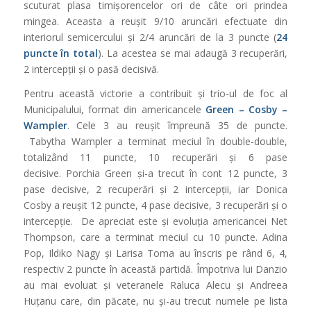
scuturat plasa timișorencelor ori de câte ori prindea
mingea. Aceasta a reușit 9/10 aruncări efectuate din
interiorul semicercului și 2/4 aruncări de la 3 puncte (
24
puncte în total
). La acestea se mai adaugă 3 recuperări,
2 intercepții și o pasă decisivă.
Pentru această victorie a contribuit și trio-ul de foc al
Municipalului, format din americancele
Green – Cosby –
Wampler
. Cele 3 au reușit împreună 35 de puncte.
Tabytha Wampler a terminat meciul în double-double,
totalizând 11 puncte, 10 recuperări și 6 pase
decisive. Porchia Green și-a trecut în cont 12 puncte, 3
pase decisive, 2 recuperări și 2 intercepții, iar Donica
Cosby a reușit 12 puncte, 4 pase decisive, 3 recuperări și o
intercepție. De apreciat este și evoluția americancei Net
Thompson, care a terminat meciul cu 10 puncte. Adina
Pop, Ildiko Nagy și Larisa Toma au înscris pe rând 6, 4,
respectiv 2 puncte în această partidă. Împotriva lui Danzio
au mai evoluat și veteranele Raluca Alecu și Andreea
Huțanu care, din păcate, nu și-au trecut numele pe lista