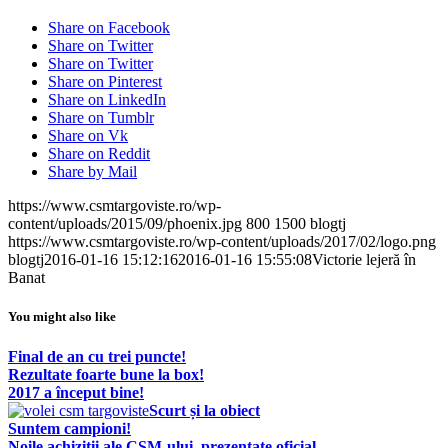
Share on Facebook
Share on Twitter
Share on Twitter
Share on Pinterest
Share on LinkedIn
Share on Tumblr
Share on Vk
Share on Reddit
Share by Mail
https://www.csmtargoviste.ro/wp-
content/uploads/2015/09/phoenix.jpg
800
1500
blogtj
https://www.csmtargoviste.ro/wp-content/uploads/2017/02/logo.png
blogtj
2016-01-16 15:12:16
2016-01-16 15:55:08
Victorie lejeră în
Banat
You might also like
Final de an cu trei puncte!
Rezultate foarte bune la box!
2017 a început bine!
Scurt și la obiect
Suntem campioni!
Noile achiziții ale CSM-ului, prezentate oficial