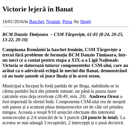
Victorie lejeră în Banat
16/01/2016
/
in
Baschet
,
Noutati
,
Presa
/
by
blogtj
BCM Danzio Timișoara – CSM Târgoviște, 61-81 (8-24, 20-25,
13-22, 20-10)
Campioana României la baschet feminin, CSM Târgoviște a
trecut fără probleme de formația BCM Danzio Timișoara, într-
un meci ce a contat pentru etapa a XIX-a a Ligii Naționale.
Victoria se datorează tuturor componentelor CSM-ului, care au
arătat ca o adevărată echipă în meciul din Banat, demonstrând
că au toate șansele să joace finala și în acest sezon.
Municipal a început în forță partida de pe Bega, stabilindu-se la
cârma partidei încă din primele minute, iar până la pauza mare
calculele erau deja rezolvate
(28-49, min. 20)
.
Andreea Orosz
a
fost imperială în sfertul întâi. Componenta CSM-ului era de neoprit
sub panou și a scuturat plasa timișorencelor ori de câte ori prindea
mingea. Aceasta a reușit 9/10 aruncări efectuate din interiorul
semicercului și 2/4 aruncări de la 3 puncte (
24 puncte în total
). La
acestea se mai adaugă 3 recuperări, 2 intercepții și o pasă decisivă.