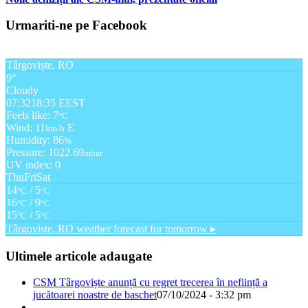
Urmariti-ne pe Facebook
Târgoviște, RO
9°
Cloudy
07:32
18:35 EEST
Feels like: 7
°C
Wind: 11
E
km/h
Humidity: 86
%
Pressure: 1022.69
mbar
UV index: 0
Thu
Fri
Sat
14
/ 5
°C
°C
16
/ 9
°C
°C
15
/ 5
°C
°C
Târgoviște, RO
weather forecast for tomorrow ▸
Ultimele articole adaugate
CSM Târgoviște anunță cu regret trecerea în neființă a
jucătoarei noastre de baschet
07/10/2024 - 3:32 pm