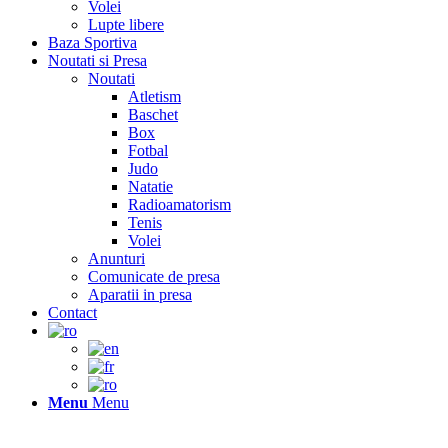
Volei
Lupte libere
Baza Sportiva
Noutati si Presa
Noutati
Atletism
Baschet
Box
Fotbal
Judo
Natatie
Radioamatorism
Tenis
Volei
Anunturi
Comunicate de presa
Aparatii in presa
Contact
Menu
Menu