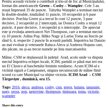
Pentru această victorie a contribuit și trio-ul de foc al Municipalului,
format din americancele
Green – Cosby – Wampler
. Cele 3 au
reușit împreună 35 de puncte. Tabytha Wampler a terminat meciul
în double-double, totalizând 11 puncte, 10 recuperări și 6 pase
decisive. Porchia Green și-a trecut în cont 12 puncte, 3 pase
decisive, 2 recuperări și 2 intercepții, iar Donica Cosby a reușit 12
puncte, 4 pase decisive, 3 recuperări și o intercepție. De apreciat
este și evoluția americancei Net Thompson, care a terminat meciul
cu 10 puncte. Adina Pop, Ildiko Nagy și Larisa Toma au înscris pe
rând 6, 4, respectiv 2 puncte în această partidă. Împotriva lui Danzio
au mai evoluat și veteranele Raluca Alecu și Andreea Huțanu care,
din păcate, nu și-au trecut numele pe lista marcatoarelor.
Mâine, CSM se deplasează în județul Arad, acolo unde va disputa
meciul împotriva echipei locale, ICIM, partidă ce până mai ieri era
un
El Clasico
al baschetului feminin românesc. Acum ICIM-ul e
victimă sigură a Campioanei, singura necunoscută de mâine fiind
scorul cu care Municipal va obține victoria.
ICIM Arad – CSM
Târgoviște , duminică, ora 15.
Tags:
2016
,
alecu
,
andreea
,
cosby
,
csm
,
green
,
hutanu
,
ianuraire
,
nagy
,
orosz
,
pop
,
targoviste
,
thompson
,
timisoara
,
toma
,
victorie
,
wampler
Share this entry