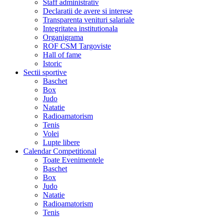
Staff administrativ
Declaratii de avere si interese
Transparenta venituri salariale
Integritatea institutionala
Organigrama
ROF CSM Targoviste
Hall of fame
Istoric
Sectii sportive
Baschet
Box
Judo
Natatie
Radioamatorism
Tenis
Volei
Lupte libere
Calendar Competitional
Toate Evenimentele
Baschet
Box
Judo
Natatie
Radioamatorism
Tenis