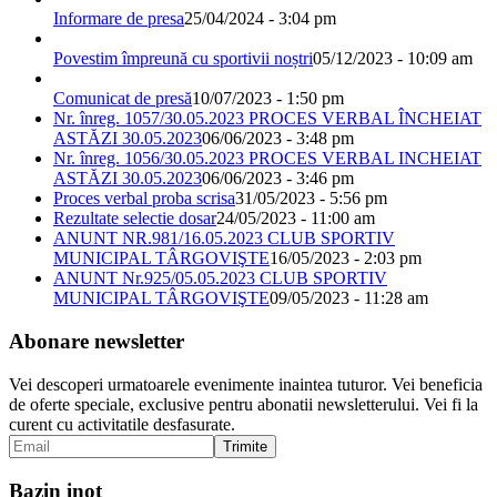
Informare de presa
25/04/2024 - 3:04 pm
Povestim împreună cu sportivii noștri
05/12/2023 - 10:09 am
Comunicat de presă
10/07/2023 - 1:50 pm
Nr. înreg. 1057/30.05.2023 PROCES VERBAL ÎNCHEIAT
ASTĂZI 30.05.2023
06/06/2023 - 3:48 pm
Nr. înreg. 1056/30.05.2023 PROCES VERBAL INCHEIAT
ASTĂZI 30.05.2023
06/06/2023 - 3:46 pm
Proces verbal proba scrisa
31/05/2023 - 5:56 pm
Rezultate selectie dosar
24/05/2023 - 11:00 am
ANUNT NR.981/16.05.2023 CLUB SPORTIV
MUNICIPAL TÂRGOVIŞTE
16/05/2023 - 2:03 pm
ANUNT Nr.925/05.05.2023 CLUB SPORTIV
MUNICIPAL TÂRGOVIŞTE
09/05/2023 - 11:28 am
Abonare newsletter
Vei descoperi urmatoarele evenimente inaintea tuturor. Vei beneficia
de oferte speciale, exclusive pentru abonatii newsletterului. Vei fi la
curent cu activitatile desfasurate.
Bazin inot