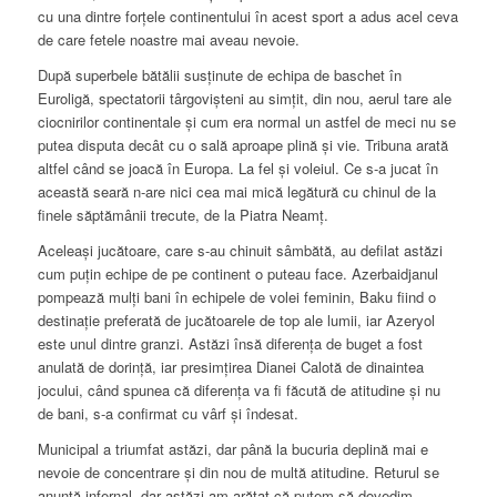
cu una dintre forțele continentului în acest sport a adus acel ceva
de care fetele noastre mai aveau nevoie.
După superbele bătălii susținute de echipa de baschet în
Euroligă, spectatorii târgovișteni au simțit, din nou, aerul tare ale
ciocnirilor continentale și cum era normal un astfel de meci nu se
putea disputa decât cu o sală aproape plină și vie. Tribuna arată
altfel când se joacă în Europa. La fel și voleiul. Ce s-a jucat în
această seară n-are nici cea mai mică legătură cu chinul de la
finele săptămânii trecute, de la Piatra Neamț.
Aceleași jucătoare, care s-au chinuit sâmbătă, au defilat astăzi
cum puțin echipe de pe continent o puteau face. Azerbaidjanul
pompează mulți bani în echipele de volei feminin, Baku fiind o
destinație preferată de jucătoarele de top ale lumii, iar Azeryol
este unul dintre granzi. Astăzi însă diferența de buget a fost
anulată de dorință, iar presimțirea Dianei Calotă de dinaintea
jocului, când spunea că diferența va fi făcută de atitudine și nu
de bani, s-a confirmat cu vârf și îndesat.
Municipal a triumfat astăzi, dar până la bucuria deplină mai e
nevoie de concentrare și din nou de multă atitudine. Returul se
anunță infernal, dar astăzi am arătat că putem să dovedim