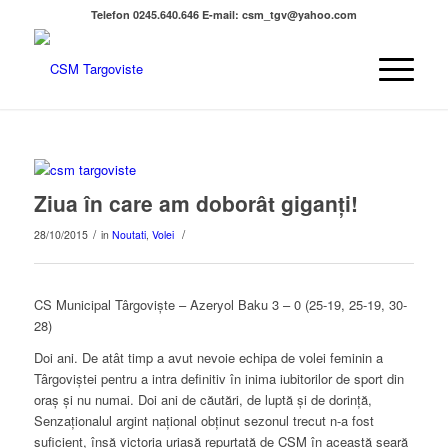
Telefon 0245.640.646 E-mail: csm_tgv@yahoo.com
Ziua în care am doborât giganți!
/
/
28/10/2015
in
Noutati
,
Volei
CS Municipal Târgoviște – Azeryol Baku 3 – 0 (25-19, 25-19, 30-
28)
Doi ani. De atât timp a avut nevoie echipa de volei feminin a
Târgoviștei pentru a intra definitiv în inima iubitorilor de sport din
oraș și nu numai. Doi ani de căutări, de luptă și de dorință,
Senzaționalul argint național obținut sezonul trecut n-a fost
suficient, însă victoria uriașă repurtată de CSM în această seară