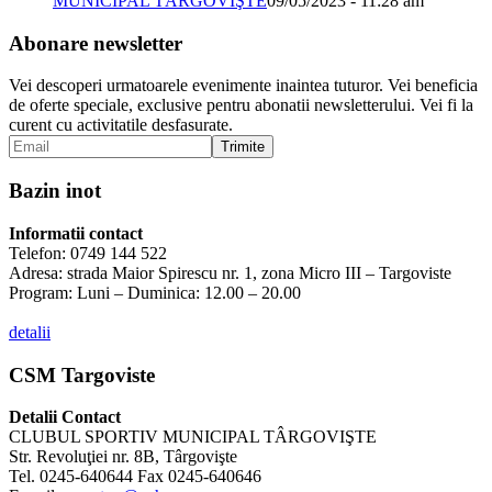
MUNICIPAL TÂRGOVIŞTE
09/05/2023 - 11:28 am
Abonare newsletter
Vei descoperi urmatoarele evenimente inaintea tuturor. Vei beneficia
de oferte speciale, exclusive pentru abonatii newsletterului. Vei fi la
curent cu activitatile desfasurate.
Bazin inot
Informatii contact
Telefon: 0749 144 522
Adresa: strada Maior Spirescu nr. 1, zona Micro III – Targoviste
Program: Luni – Duminica: 12.00 – 20.00
detalii
CSM Targoviste
Detalii Contact
CLUBUL SPORTIV MUNICIPAL TÂRGOVIŞTE
Str. Revoluţiei nr. 8B, Târgovişte
Tel. 0245-640644 Fax 0245-640646