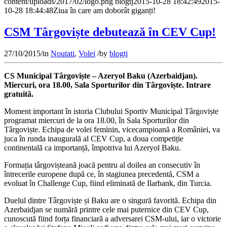
content/uploads/2017/02/logo.png
blogtj
2015-10-28 18:42:49
2015-
10-28 18:44:48
Ziua în care am doborât giganți!
CSM Târgoviște debutează în CEV Cup!
27/10/2015
/
in
Noutati
,
Volei
/
by
blogtj
CS Municipal Târgoviște – Azeryol Baku (Azerbaidjan).
Miercuri, ora 18.00, Sala Sporturilor din Târgoviște. Intrare
gratuită.
Moment important în istoria Clubului Sportiv Municipal Târgoviște
programat miercuri de la ora 18.00, în Sala Sporturilor din
Târgoviște. Echipa de volei feminin, vicecampioană a României, va
juca în runda inaugurală al CEV Cup, a doua competiție
continentală ca importanță, împotriva lui Azeryol Baku.
Formația târgovișteană joacă pentru al doilea an consecutiv în
întrecerile europene după ce, în stagiunea precedentă, CSM a
evoluat în Challenge Cup, fiind eliminată de Ilarbank, din Turcia.
Duelul dintre Târgoviște și Baku are o singură favorită. Echipa din
Azerbaidjan se numără printre cele mai puternice din CEV Cup,
cunoscută fiind forța financiară a adversarei CSM-ului, iar o victorie