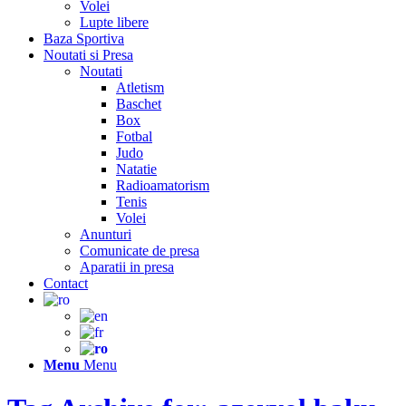
Volei
Lupte libere
Baza Sportiva
Noutati si Presa
Noutati
Atletism
Baschet
Box
Fotbal
Judo
Natatie
Radioamatorism
Tenis
Volei
Anunturi
Comunicate de presa
Aparatii in presa
Contact
Menu
Menu