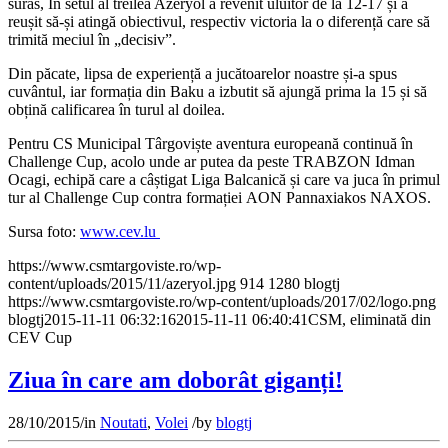
surâs, În setul al treilea Azeryol a revenit uluitor de la 12-17 și a
reușit să-și atingă obiectivul, respectiv victoria la o diferență care să
trimită meciul în „decisiv”.
Din păcate, lipsa de experiență a jucătoarelor noastre și-a spus
cuvântul, iar formația din Baku a izbutit să ajungă prima la 15 și să
obțină calificarea în turul al doilea.
Pentru CS Municipal Târgoviște aventura europeană continuă în
Challenge Cup, acolo unde ar putea da peste TRABZON Idman
Ocagi, echipă care a câștigat Liga Balcanică și care va juca în primul
tur al Challenge Cup contra formației AON Pannaxiakos NAXOS.
Sursa foto:
www.cev.lu
https://www.csmtargoviste.ro/wp-
content/uploads/2015/11/azeryol.jpg
914
1280
blogtj
https://www.csmtargoviste.ro/wp-content/uploads/2017/02/logo.png
blogtj
2015-11-11 06:32:16
2015-11-11 06:40:41
CSM, eliminată din
CEV Cup
Ziua în care am doborât giganți!
28/10/2015
/
in
Noutati
,
Volei
/
by
blogtj