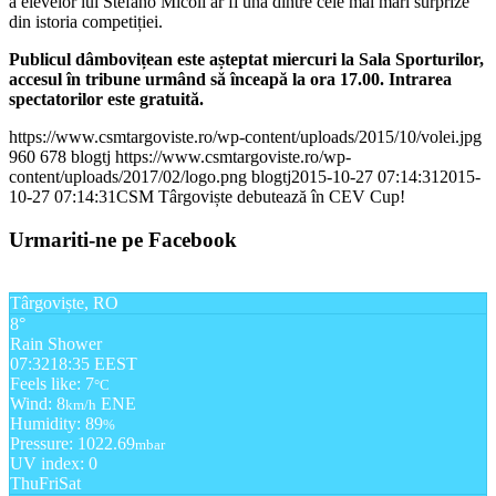
a elevelor lui Stefano Micoli ar fi una dintre cele mai mari surprize
din istoria competiției.
Publicul dâmbovițean este așteptat miercuri la Sala Sporturilor,
accesul în tribune urmând să înceapă la ora 17.00. Intrarea
spectatorilor este gratuită.
https://www.csmtargoviste.ro/wp-content/uploads/2015/10/volei.jpg
960
678
blogtj
https://www.csmtargoviste.ro/wp-
content/uploads/2017/02/logo.png
blogtj
2015-10-27 07:14:31
2015-
10-27 07:14:31
CSM Târgoviște debutează în CEV Cup!
Urmariti-ne pe Facebook
Târgoviște, RO
8°
Rain Shower
07:32
18:35 EEST
Feels like: 7
°C
Wind: 8
ENE
km/h
Humidity: 89
%
Pressure: 1022.69
mbar
UV index: 0
Thu
Fri
Sat