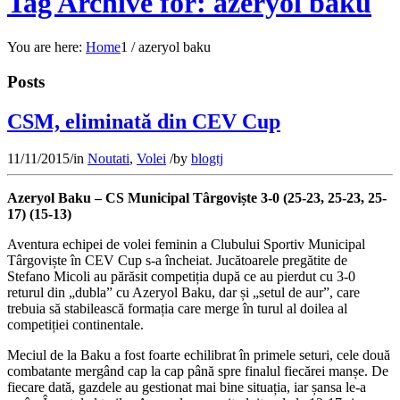
Tag Archive for: azeryol baku
You are here:
Home
1
/
azeryol baku
Posts
CSM, eliminată din CEV Cup
11/11/2015
/
in
Noutati
,
Volei
/
by
blogtj
Azeryol Baku – CS Municipal Târgoviște 3-0 (25-23, 25-23, 25-
17) (15-13)
Aventura echipei de volei feminin a Clubului Sportiv Municipal
Târgoviște în CEV Cup s-a încheiat. Jucătoarele pregătite de
Stefano Micoli au părăsit competiția după ce au pierdut cu 3-0
returul din „dubla” cu Azeryol Baku, dar și „setul de aur”, care
trebuia să stabilească formația care merge în turul al doilea al
competiției continentale.
Meciul de la Baku a fost foarte echilibrat în primele seturi, cele două
combatante mergând cap la cap până spre finalul fiecărei manșe. De
fiecare dată, gazdele au gestionat mai bine situația, iar șansa le-a