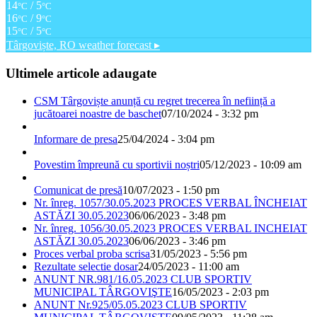
14
/ 5
°C
°C
16
/ 9
°C
°C
15
/ 5
°C
°C
Târgoviște, RO
weather forecast ▸
Ultimele articole adaugate
CSM Târgoviște anunță cu regret trecerea în neființă a
jucătoarei noastre de baschet
07/10/2024 - 3:32 pm
Informare de presa
25/04/2024 - 3:04 pm
Povestim împreună cu sportivii noștri
05/12/2023 - 10:09 am
Comunicat de presă
10/07/2023 - 1:50 pm
Nr. înreg. 1057/30.05.2023 PROCES VERBAL ÎNCHEIAT
ASTĂZI 30.05.2023
06/06/2023 - 3:48 pm
Nr. înreg. 1056/30.05.2023 PROCES VERBAL INCHEIAT
ASTĂZI 30.05.2023
06/06/2023 - 3:46 pm
Proces verbal proba scrisa
31/05/2023 - 5:56 pm
Rezultate selectie dosar
24/05/2023 - 11:00 am
ANUNT NR.981/16.05.2023 CLUB SPORTIV
MUNICIPAL TÂRGOVIŞTE
16/05/2023 - 2:03 pm
ANUNT Nr.925/05.05.2023 CLUB SPORTIV