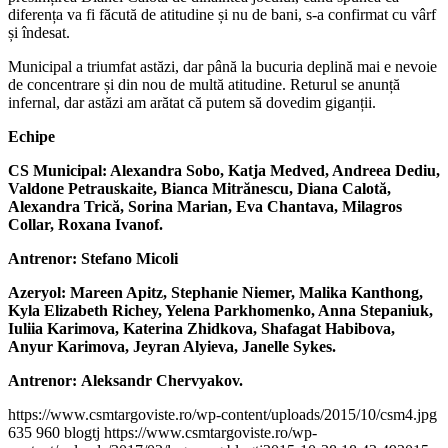
diferența va fi făcută de atitudine și nu de bani, s-a confirmat cu vârf
și îndesat.
Municipal a triumfat astăzi, dar până la bucuria deplină mai e nevoie
de concentrare și din nou de multă atitudine. Returul se anunță
infernal, dar astăzi am arătat că putem să dovedim giganții.
Echipe
CS Municipal: Alexandra Sobo, Katja Medved, Andreea Dediu,
Valdone Petrauskaite, Bianca Mitrănescu, Diana Calotă,
Alexandra Trică, Sorina Marian, Eva Chantava, Milagros
Collar, Roxana Ivanof.
Antrenor: Stefano Micoli
Azeryol: Mareen Apitz, Stephanie Niemer, Malika Kanthong,
Kyla Elizabeth Richey, Yelena Parkhomenko, Anna Stepaniuk,
Iuliia Karimova, Katerina Zhidkova, Shafagat Habibova,
Anyur Karimova, Jeyran Alyieva, Janelle Sykes.
Antrenor: Aleksandr Chervyakov.
https://www.csmtargoviste.ro/wp-content/uploads/2015/10/csm4.jpg
635
960
blogtj
https://www.csmtargoviste.ro/wp-