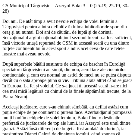
CS Municipal Târgoviște – Azeryol Baku 3 – 0 (25-19, 25-19, 30-
28)
Doi ani. De atât timp a avut nevoie echipa de volei feminin a
Târgoviștei pentru a intra definitiv în inima iubitorilor de sport din
oraș și nu numai. Doi ani de căutări, de luptă și de dorință,
Senzaționalul argint național obținut sezonul trecut n-a fost suficient,
însă victoria uriașă repurtată de CSM în această seară cu una dintre
forțele continentului în acest sport a adus acel ceva de care fetele
noastre mai aveau nevoie.
După superbele bătălii susținute de echipa de baschet în Euroligă,
spectatorii târgovișteni au simțit, din nou, aerul tare ale ciocnirilor
continentale și cum era normal un astfel de meci nu se putea disputa
decât cu o sală aproape plină și vie. Tribuna arată altfel când se joacă
în Europa. La fel și voleiul. Ce s-a jucat în această seară n-are nici
cea mai mică legătură cu chinul de la finele săptămânii trecute, de la
Piatra Neamț.
Aceleași jucătoare, care s-au chinuit sâmbătă, au defilat astăzi cum
puțin echipe de pe continent o puteau face. Azerbaidjanul pompează
mulți bani în echipele de volei feminin, Baku fiind o destinație
preferată de jucătoarele de top ale lumii, iar Azeryol este unul dintre
granzi. Astăzi însă diferența de buget a fost anulată de dorință, iar
presimțirea Dianei Calotă de dinaintea jocului, când spunea că