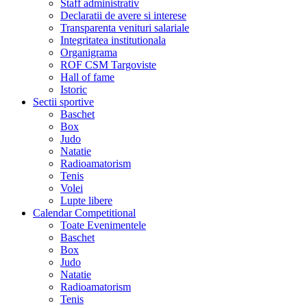
Staff administrativ
Declaratii de avere si interese
Transparenta venituri salariale
Integritatea institutionala
Organigrama
ROF CSM Targoviste
Hall of fame
Istoric
Sectii sportive
Baschet
Box
Judo
Natatie
Radioamatorism
Tenis
Volei
Lupte libere
Calendar Competitional
Toate Evenimentele
Baschet
Box
Judo
Natatie
Radioamatorism
Tenis