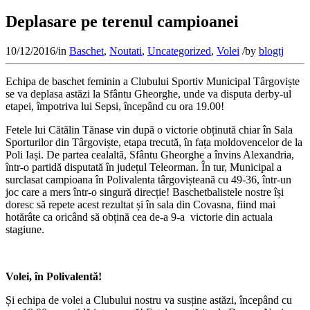
Deplasare pe terenul campioanei
10/12/2016
/
in
Baschet
,
Noutati
,
Uncategorized
,
Volei
/
by
blogtj
Echipa de baschet feminin a Clubului Sportiv Municipal Târgoviște
se va deplasa astăzi la Sfântu Gheorghe, unde va disputa derby-ul
etapei, împotriva lui Sepsi, începând cu ora 19.00!
Fetele lui Cătălin Tănase vin după o victorie obținută chiar în Sala
Sporturilor din Târgoviște, etapa trecută, în fața moldovencelor de la
Poli Iași. De partea cealaltă, Sfântu Gheorghe a învins Alexandria,
într-o partidă disputată în județul Teleorman. În tur, Municipal a
surclasat campioana în Polivalenta târgovișteană cu 49-36, într-un
joc care a mers într-o singură direcție! Baschetbalistele nostre își
doresc să repete acest rezultat și în sala din Covasna, fiind mai
hotărâte ca oricând să obțină cea de-a 9-a victorie din actuala
stagiune.
Volei, în Polivalen
tă!
Și echipa de volei a Clubului nostru va susține astăzi, începând cu