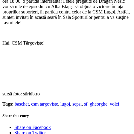
ora 18.00, o partidă interesantă! Fetele pregătite de Dragan Nesic
vor să uite de episodul cu Alba Blaj și să obțină o victorie în fața
propriilor suporteri, în partida contra celor de la CSM Lugoj. Astfel,
sunteți invitați în acastă seară în Sala Sporturilor pentru a vă susține
favoritele!
Hai, CSM Târgoviște!
sursă foto: stiridb.ro
Tags:
baschet
,
csm targoviste
,
lugoj
,
sepsi
,
sf. gheorghe
,
volei
Share this entry
Share on Facebook
Share on Twitter