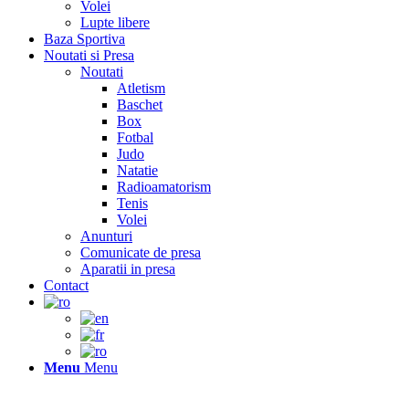
Volei
Lupte libere
Baza Sportiva
Noutati si Presa
Noutati
Atletism
Baschet
Box
Fotbal
Judo
Natatie
Radioamatorism
Tenis
Volei
Anunturi
Comunicate de presa
Aparatii in presa
Contact
Menu
Menu