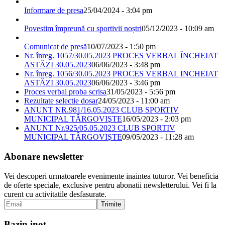
Informare de presa
25/04/2024 - 3:04 pm
Povestim împreună cu sportivii noștri
05/12/2023 - 10:09 am
Comunicat de presă
10/07/2023 - 1:50 pm
Nr. înreg. 1057/30.05.2023 PROCES VERBAL ÎNCHEIAT
ASTĂZI 30.05.2023
06/06/2023 - 3:48 pm
Nr. înreg. 1056/30.05.2023 PROCES VERBAL INCHEIAT
ASTĂZI 30.05.2023
06/06/2023 - 3:46 pm
Proces verbal proba scrisa
31/05/2023 - 5:56 pm
Rezultate selectie dosar
24/05/2023 - 11:00 am
ANUNT NR.981/16.05.2023 CLUB SPORTIV
MUNICIPAL TÂRGOVIŞTE
16/05/2023 - 2:03 pm
ANUNT Nr.925/05.05.2023 CLUB SPORTIV
MUNICIPAL TÂRGOVIŞTE
09/05/2023 - 11:28 am
Abonare newsletter
Vei descoperi urmatoarele evenimente inaintea tuturor. Vei beneficia
de oferte speciale, exclusive pentru abonatii newsletterului. Vei fi la
curent cu activitatile desfasurate.
Bazin inot