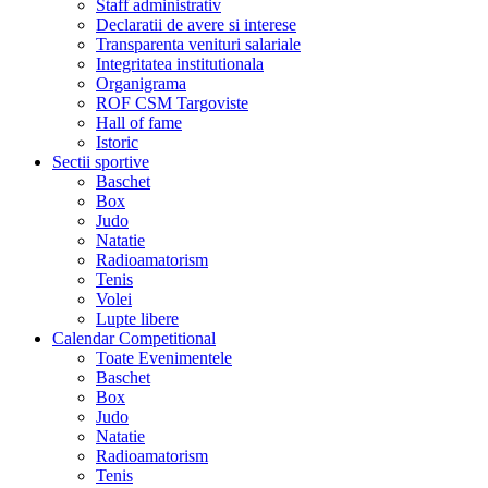
Staff administrativ
Declaratii de avere si interese
Transparenta venituri salariale
Integritatea institutionala
Organigrama
ROF CSM Targoviste
Hall of fame
Istoric
Sectii sportive
Baschet
Box
Judo
Natatie
Radioamatorism
Tenis
Volei
Lupte libere
Calendar Competitional
Toate Evenimentele
Baschet
Box
Judo
Natatie
Radioamatorism
Tenis