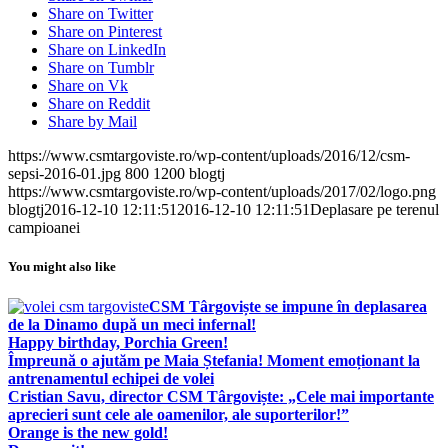
Share on Twitter
Share on Pinterest
Share on LinkedIn
Share on Tumblr
Share on Vk
Share on Reddit
Share by Mail
https://www.csmtargoviste.ro/wp-content/uploads/2016/12/csm-
sepsi-2016-01.jpg
800
1200
blogtj
https://www.csmtargoviste.ro/wp-content/uploads/2017/02/logo.png
blogtj
2016-12-10 12:11:51
2016-12-10 12:11:51
Deplasare pe terenul
campioanei
You might also like
CSM Târgoviște se impune în deplasarea
de la Dinamo după un meci infernal!
Happy birthday, Porchia Green!
Împreună o ajutăm pe Maia Ștefania! Moment emoționant la
antrenamentul echipei de volei
Cristian Savu, director CSM Târgoviște: „Cele mai importante
aprecieri sunt cele ale oamenilor, ale suporterilor!”
Orange is the new gold!