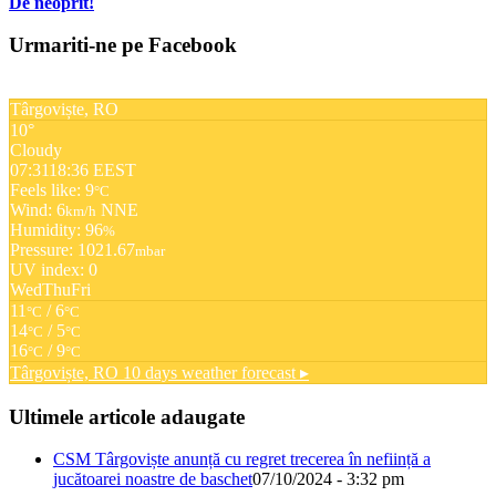
De neoprit!
Urmariti-ne pe Facebook
Târgoviște, RO
10°
Cloudy
07:31
18:36 EEST
Feels like: 9
°C
Wind: 6
NNE
km/h
Humidity: 96
%
Pressure: 1021.67
mbar
UV index: 0
Wed
Thu
Fri
11
/ 6
°C
°C
14
/ 5
°C
°C
16
/ 9
°C
°C
Târgoviște, RO
10 days weather forecast ▸
Ultimele articole adaugate
CSM Târgoviște anunță cu regret trecerea în neființă a
jucătoarei noastre de baschet
07/10/2024 - 3:32 pm