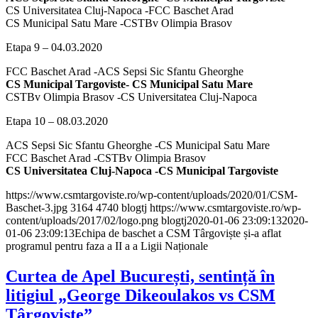
CS Universitatea Cluj-Napoca -FCC Baschet Arad
CS Municipal Satu Mare -CSTBv Olimpia Brasov
Etapa 9 – 04.03.2020
FCC Baschet Arad -ACS Sepsi Sic Sfantu Gheorghe
CS Municipal Targoviste- CS Municipal Satu Mare
CSTBv Olimpia Brasov -CS Universitatea Cluj-Napoca
Etapa 10 – 08.03.2020
ACS Sepsi Sic Sfantu Gheorghe -CS Municipal Satu Mare
FCC Baschet Arad -CSTBv Olimpia Brasov
CS Universitatea Cluj-Napoca -CS Municipal Targoviste
https://www.csmtargoviste.ro/wp-content/uploads/2020/01/CSM-
Baschet-3.jpg
3164
4740
blogtj
https://www.csmtargoviste.ro/wp-
content/uploads/2017/02/logo.png
blogtj
2020-01-06 23:09:13
2020-
01-06 23:09:13
Echipa de baschet a CSM Târgoviște și-a aflat
programul pentru faza a II a a Ligii Naționale
Curtea de Apel București, sentință în
litigiul „George Dikeoulakos vs CSM
Târgoviște”