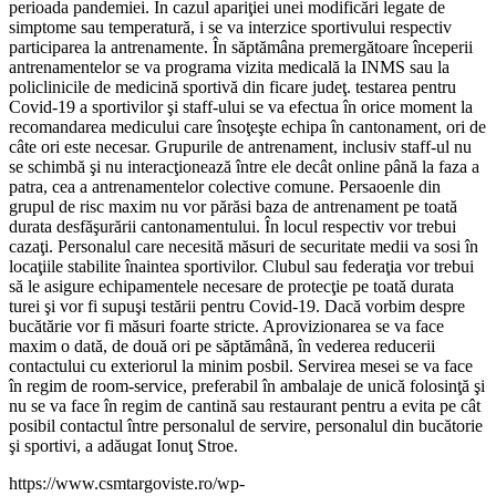
perioada pandemiei. În cazul apariţiei unei modificări legate de
simptome sau temperatură, i se va interzice sportivului respectiv
participarea la antrenamente. În săptămâna premergătoare începerii
antrenamentelor se va programa vizita medicală la INMS sau la
policlinicile de medicină sportivă din ficare judeţ. testarea pentru
Covid-19 a sportivilor şi staff-ului se va efectua în orice moment la
recomandarea medicului care însoţeşte echipa în cantonament, ori de
câte ori este necesar. Grupurile de antrenament, inclusiv staff-ul nu
se schimbă şi nu interacţionează între ele decât online până la faza a
patra, cea a antrenamentelor colective comune. Persaoenle din
grupul de risc maxim nu vor părăsi baza de antrenament pe toată
durata desfăşurării cantonamentului. În locul respectiv vor trebui
cazaţi. Personalul care necesită măsuri de securitate medii va sosi în
locaţiile stabilite înaintea sportivilor. Clubul sau federaţia vor trebui
să le asigure echipamentele necesare de protecţie pe toată durata
turei şi vor fi supuşi testării pentru Covid-19. Dacă vorbim despre
bucătărie vor fi măsuri foarte stricte. Aprovizionarea se va face
maxim o dată, de două ori pe săptămână, în vederea reducerii
contactului cu exteriorul la minim posbil. Servirea mesei se va face
în regim de room-service, preferabil în ambalaje de unică folosinţă şi
nu se va face în regim de cantină sau restaurant pentru a evita pe cât
posibil contactul între personalul de servire, personalul din bucătorie
şi sportivi, a adăugat Ionuţ Stroe.
https://www.csmtargoviste.ro/wp-