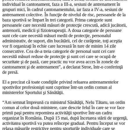
individual în cantonament, faza a III-a, sesiuni de antrenament în
grupuri mici, în cadrul cantonamentului, iar faza a IV-a, sesiuni de
antrenament colective. În funcţie de nivelul de risc, persoanele de la
baza sportivă se împart în trei categorii. Prima categorie sunt
persoanele care necesită măsuri de protecţie crescută, adică jucătorii,
antrenorii, medicii şi fizioterapeuţii. A doua categorie de persoane
sunt cele care necesită măsuri medii de protecţie, personalul
administrativ, de suport, din bucătării, cel de curăţenie, toţi aceştia
vor fi organizaţi în echie care lucrează în ture de minim 14 zile
consecutive. Cea de-a treia categorie de personal sunt cei care
necesită măsuri reduse de protecţie şi sunt cei care se ocupă de
securitate şi de pază, care practic nu vor avea acces în zonele de
cantonament şi de antrenament”, a declarat Stroe, într-o conferinţă
de presă.
El a precizat că toate condiţiile privind reluarea antrenamentelor
sportivilor profesionişti sunt cuprinse într-un ordin comun al
ministerelor Sportului şi Sănătăţii.
“Am semnat împreună cu ministrul Sănătăţii, Nelu Tătaru, un ordin
comun al celor două ministere, care descrie felul în care se vor face
primii paşi pentru repornirea activităţii sportive într-un cadru
organizat în România. După 15 mai, după încetarea stării de urgenţă,
activitatea sportivă va putea reîncepe gradual. Pentru început se vor
relaxa măsurile restrictive pentru sporturile individuale care se