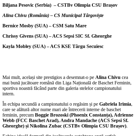
Biljana Pesovic (Serbia) – CSTBv Olimpia CSU Brașov
Alina Chivu (România) – CS Municipal Târgoviște
Bernice Mosby (SUA) – CSM Satu Mare
Chrissy Givens (SUA) – ACS Sepsi SIC Sf. Gheorghe
Kayla Mobley (SUA) – ACS KSE Târgu Secuiesc
Mai mult, același site prestigios a desemnat-o pe
Alina Chivu
cea
mai bună jucătoare română din Liga Națională de Baschet Feminin,
sportiva noastră făcând parte din galeria stelelor campionatului
intern.
În echipa secundă a campionatului o regăsim și pe
Gabriela Irimia
,
care se alătură altor nume mari ale întrecerii interne de baschet
feminin, precum
Boggie Brozoski (Phoenix Constanța), Adrienne
Webb (FCC Baschet Arad), Andra Mandache (ACS Sepsi Sf.
Gheorghe) și Nikolina Zubac (CSTBv Olimpia CSU Brașov)
.