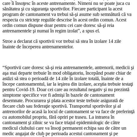
care îi însoţesc în aceste antrenamente. Nimeni nu se poate juca cu
sănătatea şi cu siguranţa sportivilor. Fiecare participant la acest
program de cantonament va trebui să-şi asume sub semnătură că va
respecta cu stricteţe regulile descrise în acest ordin comun. Acest
ordin comun dispune doar pentru cei care doresc să-şi reia
antrenamentele şi numai în regim izolat”, a spus el.
Stroe a declarat că sportivii vor trebui să stea în izolare 14 zile
înainte de începerea antrenamentelor.
“Sportivii care doresc să-şi reia antrenamentele, antrenorii, medicii şi
aşa mai departe trebuie în mod obligatoriu, începând poate chiar de
astăzi să stea o perioadă de 14 zile în izolare totală, înainte de a
începe cantonamentul, iar la ieşirea din izolare, aceştia trebuie testaţi
pentru Covid-19. Doar cei care au rezultatul negativ şi nu prezintă
simptome specifice vor fi admişi în bazele de cantonament
desemnate. Procurarea şi plata acestor teste trebuie asigurată de
fiecare club sau federaţie sportivă. Transportul sportivilor şi al
antrenorilor de acasă la locul de cantonament se va face de preferinţă
cu automobilul propriu, fără opriri pe traseu. La intrarea în
cantonament şi zilnic se va face triajul epidemiologic de către
medicul clubului care va însoţi permanent echipa sau de către un
medic angajat de club pe perioada acestui cantonament şi pe