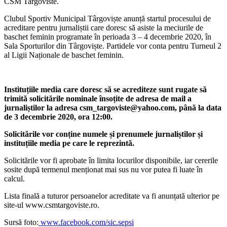
CSM Targoviste.
Clubul Sportiv Municipal Târgoviște anunță startul procesului de
acreditare pentru jurnaliștii care doresc să asiste la meciurile de
baschet feminin programate în perioada 3 – 4 decembrie 2020, în
Sala Sporturilor din Târgoviște. Partidele vor conta pentru Turneul 2
al Ligii Naționale de baschet feminin.
Instituțiile media care doresc să se acrediteze sunt rugate să
trimită solicitările nominale însoțite de adresa de mail a
jurnaliștilor la adresa csm_targoviste@yahoo.com, până la data
de 3 decembrie 2020, ora 12:00.
Solicitările vor conține numele și prenumele jurnaliștilor și
instituțiile media pe care le reprezintă.
Solicitările vor fi aprobate în limita locurilor disponibile, iar cererile
sosite după termenul menționat mai sus nu vor putea fi luate în
calcul.
Lista finală a tuturor persoanelor acreditate va fi anunțată ulterior pe
site-ul www.csmtargoviste.ro.
Sursă foto:
www.facebook.com/sic.sepsi