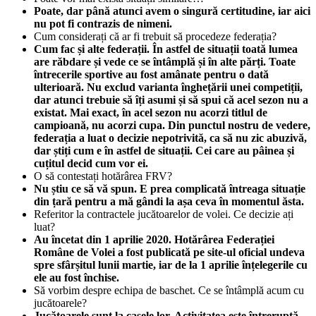
Poate, dar până atunci avem o singură certitudine, iar aici
nu pot fi contrazis de nimeni.
Cum considerați că ar fi trebuit să procedeze federația?
Cum fac și alte federații. În astfel de situații toată lumea
are răbdare și vede ce se întâmplă și în alte părți. Toate
întrecerile sportive au fost amânate pentru o dată
ulterioară. Nu exclud varianta înghețării unei competiții,
dar atunci trebuie să îți asumi și să spui că acel sezon nu a
existat. Mai exact, în acel sezon nu acorzi titlul de
campioană, nu acorzi cupa. Din punctul nostru de vedere,
federația a luat o decizie nepotrivită, ca să nu zic abuzivă,
dar știți cum e în astfel de situații. Cei care au pâinea și
cuțitul decid cum vor ei.
O să contestați hotărârea FRV?
Nu știu ce să vă spun. E prea complicată întreaga situație
din țară pentru a mă gândi la așa ceva în momentul ăsta.
Referitor la contractele jucătoarelor de volei. Ce decizie ați
luat?
Au încetat din 1 aprilie 2020. Hotărârea Federației
Române de Volei a fost publicată pe site-ul oficial undeva
spre sfârșitul lunii martie, iar de la 1 aprilie înțelegerile cu
ele au fost închise.
Să vorbim despre echipa de baschet. Ce se întâmplă acum cu
jucătoarele?
Jucătoarele sunt la casele lor. Activitatea este întreruptă