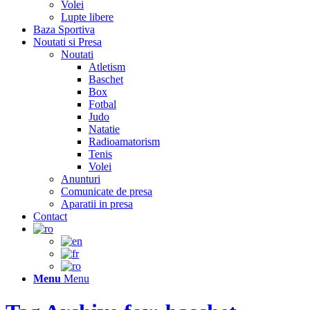
Volei
Lupte libere
Baza Sportiva
Noutati si Presa
Noutati
Atletism
Baschet
Box
Fotbal
Judo
Natatie
Radioamatorism
Tenis
Volei
Anunturi
Comunicate de presa
Aparatii in presa
Contact
Menu
Menu