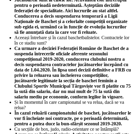
pentru o perioadă nedeterminată. Așteptăm deciziile
federației de specialitate. Aici lucrurile au stat altfel.
Conducerea a decis suspendarea temporară a Ligii
Naționale de Baschet și a celorlalte competiții organizate
sub egida ei, urmând ca în funcție de evoluția lucrurilor
să fie anunțată data la care vor fi reluate.
Aceeași întrebare și în cazul baschetbalistelor. Contractele lor
în ce stadiu sunt?
Ca urmare a deciziei Federației Române de Baschet de a
suspenda întrecerile oficiale aferente sezonului
competițional 2019-2020, conducerea clubului nostru a
decis suspendarea contractelor jucătoarelor începând cu
data de 1.04.2020. În lipsa unei decizii definitive a FRB cu
privire la reluarea sau încheierea competițiilor,
jucătoarele legitimate la secția de baschet feminin a
Clubului Sportiv Municipal Târgoviște vor fi platite cu 75
la sută din salariu, dar nu mai mult de 75 la sută din
salariu mediu pe economie, conform legilor în vigoare.
Și în momentul în care campionatul se va relua, dacă se va
relua?
În cazul reluării campionatului de baschet, jucătoarelor le
vor fi încheiate noi contracte, pe o perioadă determinată,
pentru a putea duce la bun-sfârșit sezonul 2019-2020.
Cu secțiile de box, judo, radio-orientare ce se întâmplă?