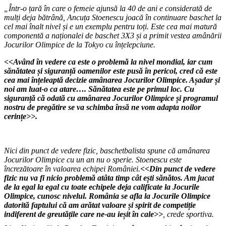
„Într-o țară în care o femeie ajunsă la 40 de ani e considerată de
mulți deja bătrână, Ancuța Stoenescu joacă în continuare baschet la
cel mai înalt nivel și e un exemplu pentru toți. Este cea mai matură
componentă a naționalei de baschet 3X3 și a primit vestea amânării
Jocurilor Olimpice de la Tokyo cu înțelepciune.
<<Având în vedere ca este o problemă la nivel mondial, iar cum
sănătatea și siguranță oamenilor este pusă în pericol, cred că este
cea mai înțeleaptă decizie amânarea Jocurilor Olimpice. Așadar și
noi am luat-o ca atare…. Sănătatea este pe primul loc. Cu
siguranță că odată cu amânarea Jocurilor Olimpice și programul
nostru de pregătire se va schimba însă ne vom adapta noilor
cerințe>>.
Nici din punct de vedere fizic, baschetbalista spune că amânarea
Jocurilor Olimpice cu un an nu o sperie. Stoenescu este
încrezătoare în valoarea echipei României.
<<Din punct de vedere
fizic nu va fi nicio problemă atâta timp cât ești sănătos. Am jucat
de la egal la egal cu toate echipele deja calificate la Jocurile
Olimpice, cunosc nivelul. România se afla la Jocurile Olimpice
datorită faptului că am arătat valoare și spirit de competiție
indiferent de greutățile care ne-au ieșit în cale>>
, crede sportiva.