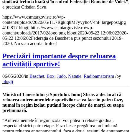
similară trebuia luată și în cadrul Federației Române de Volei.”
,
a precizat Cristian Savu.
https://www.csmtargoviste.ro/wp-
content/uploads/2020/05/TL7Rgkiq8M7yvyhoV4nF-largepost.jpg
410
817
blogtj
https://www.csmtargoviste.ro/wp-
content/uploads/2017/02/logo.png
blogtj
2020-05-22 12:06:02
2020-
05-22 12:06:02
Federația de Baschet a pus punct sezonului 2019-
2020. Nu s-au acordat trofee!
Precizări importante despre reluarea
activității sportive!
06/05/2020
/
in
Baschet
,
Box
,
Judo
,
Natatie
,
Radioamatorism
/
by
blogtj
Ministrul Tineretului şi Sportului, Ionuţ Stroe, a declarat că
reluarea antrenamentelor sportivilor se va face în patru faze,
numai în regim izolat, putând începe chiar de marţi, cu etapa
preliminară.
“Antrenamentele în regim izolat vor putea fi reluate gradual,
respectând strict patru etape. Faza I este pregătirea preliminară
pentru reluarea antrenamentului, faza a doua, sesiuni de antrenament