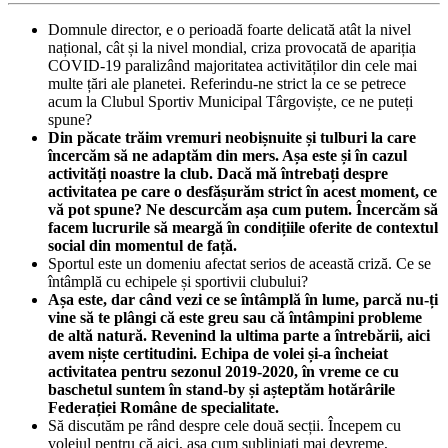
Domnule director, e o perioadă foarte delicată atât la nivel
național, cât și la nivel mondial, criza provocată de apariția
COVID-19 paralizând majoritatea activităților din cele mai
multe țări ale planetei. Referindu-ne strict la ce se petrece
acum la Clubul Sportiv Municipal Târgoviște, ce ne puteți
spune?
Din păcate trăim vremuri neobișnuite și tulburi la care
încercăm să ne adaptăm din mers. Așa este și în cazul
activități noastre la club. Dacă mă întrebați despre
activitatea pe care o desfășurăm strict în acest moment, ce
vă pot spune? Ne descurcăm așa cum putem. Încercăm să
facem lucrurile să meargă în condițiile oferite de contextul
social din momentul de față.
Sportul este un domeniu afectat serios de această criză. Ce se
întâmplă cu echipele și sportivii clubului?
Așa este, dar când vezi ce se întâmplă în lume, parcă nu-ți
vine să te plângi că este greu sau că întâmpini probleme
de altă natură. Revenind la ultima parte a întrebării, aici
avem niște certitudini. Echipa de volei și-a încheiat
activitatea pentru sezonul 2019-2020, în vreme ce cu
baschetul suntem în stand-by și așteptăm hotărârile
Federației Române de specialitate.
Să discutăm pe rând despre cele două secții. Începem cu
voleiul pentru că aici, așa cum subliniați mai devreme,