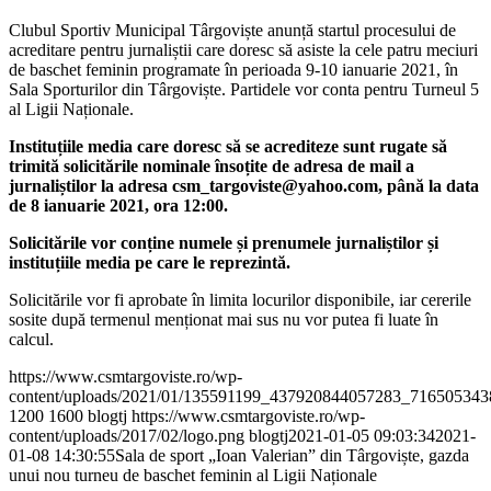
Clubul Sportiv Municipal Târgoviște anunță startul procesului de
acreditare pentru jurnaliștii care doresc să asiste la cele patru meciuri
de baschet feminin programate în perioada 9-10 ianuarie 2021, în
Sala Sporturilor din Târgoviște. Partidele vor conta pentru Turneul 5
al Ligii Naționale.
Instituțiile media care doresc să se acrediteze sunt rugate să
trimită solicitările nominale însoțite de adresa de mail a
jurnaliștilor la adresa csm_targoviste@yahoo.com, până la data
de 8 ianuarie 2021, ora 12:00.
Solicitările vor conține numele și prenumele jurnaliștilor și
instituțiile media pe care le reprezintă.
Solicitările vor fi aprobate în limita locurilor disponibile, iar cererile
sosite după termenul menționat mai sus nu vor putea fi luate în
calcul.
https://www.csmtargoviste.ro/wp-
content/uploads/2021/01/135591199_437920844057283_716505343
1200
1600
blogtj
https://www.csmtargoviste.ro/wp-
content/uploads/2017/02/logo.png
blogtj
2021-01-05 09:03:34
2021-
01-08 14:30:55
Sala de sport „Ioan Valerian” din Târgoviște, gazda
unui nou turneu de baschet feminin al Ligii Naționale