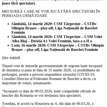
joace fără spectatori.
MECIURILE CARE SE VOR JUCA FĂRĂ SPECTATORI ÎN
PERIOADA URMĂTOARE
Sâmbătă, 14 martie 2020: CSM Târgoviște – CSTBv
Olimpia Brașov – play-off, Liga Națională de Baschet
Feminin
Sâmbătă, 14 martie 2020: CSM Târgoviște – CSM Volei
Alba Blaj – Divizia A1 Volei Feminin, faza a a II a
Luni, 16 martie 2020: CSM Târgoviște – CSTBv Olimpia
Brașov – play-off, Liga Națională de Baschet Feminin
Știre inițială
Tinand cont de masurile guvernamentale de urgenta luate incepand
de duminica si pana in data de 31 martie 2020, cu posibilitatea de
prelungire, pentru a preveni raspandirea virusului COVID-19,
Consiliul Director al Federatiei Romane de Baschet a decis, cu
majoritate de voturi, urmatoarele:
“Incepand cu data de 09.03.2020, toate competitiile oficiale de
baschet din Romania se vor desfasura fara spectatori.
Totodata, in acord cu Hotararea nr. 6, din data de 06.03.20, a