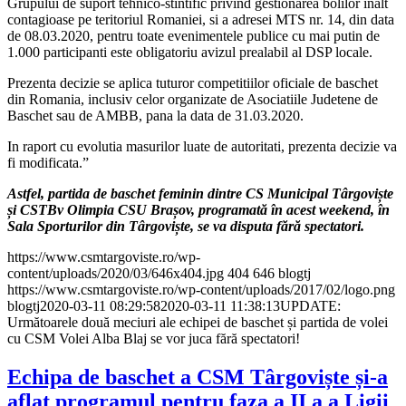
Grupului de suport tehnico-stintific privind gestionarea bolilor inalt
contagioase pe teritoriul Romaniei, si a adresei MTS nr. 14, din data
de 08.03.2020, pentru toate evenimentele publice cu mai putin de
1.000 participanti este obligatoriu avizul prealabil al DSP locale.
Prezenta decizie se aplica tuturor competitiilor oficiale de baschet
din Romania, inclusiv celor organizate de Asociatiile Judetene de
Baschet sau de AMBB, pana la data de 31.03.2020.
In raport cu evolutia masurilor luate de autoritati, prezenta decizie va
fi modificata.”
Astfel, partida de baschet feminin dintre CS Municipal Târgoviște
și CSTBv Olimpia CSU Brașov, programată în acest weekend, în
Sala Sporturilor din Târgoviște, se va disputa fără spectatori.
https://www.csmtargoviste.ro/wp-
content/uploads/2020/03/646x404.jpg
404
646
blogtj
https://www.csmtargoviste.ro/wp-content/uploads/2017/02/logo.png
blogtj
2020-03-11 08:29:58
2020-03-11 11:38:13
UPDATE:
Următoarele două meciuri ale echipei de baschet și partida de volei
cu CSM Volei Alba Blaj se vor juca fără spectatori!
Echipa de baschet a CSM Târgoviște și-a
aflat programul pentru faza a II a a Ligii