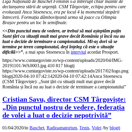
Liga Națională de Baschet Feminin s-a întrerupt chiar înainte de
declanșarea stării de urgență. CSM Târgoviște, echipa pentru care
evoluează Anca Stoenescu, era pe locul 4 la momentul stopării
întrecerii. Formația dâmbovițeană urma să joace cu Olimpia
Brașov pentru un loc în semifinale.
<<Din punctul meu de vedere, ar trebui să mai așteptăm puțin
Sunt țări cu situații mult mai grave decât România și încă nu au
luat o decizie de terminare a campionatului. Mi-aș dori să se
termine pe teren campionatul, deși înțeleg că este o situație
dificilă>>
”
, a mai spus Stoenescu în
interviul
acordat Prosport.
https://www.csmtargoviste.ro/wp-content/uploads/2020/04/IMG-
20191101-WA0003.jpg
410
817
blogtj
https://www.csmtargoviste.ro/wp-content/uploads/2017/02/logo.png
blogtj
2020-04-10 07:42:14
2020-04-10 07:42:14
Anca Stoenescu
(CSM Târgoviște): „Sunt țări cu situații mult mai grave decât
România și încă nu au luat o decizie de terminare a campionatului”
Cristian Savu, director CSM Târgoviște:
„Din punctul nostru de vedere, federația
de volei a luat o decizie nepotrivită”
01/04/2020
/
in
Baschet
,
Radioamatorism
,
Tenis
,
Volei
/
by
blogtj