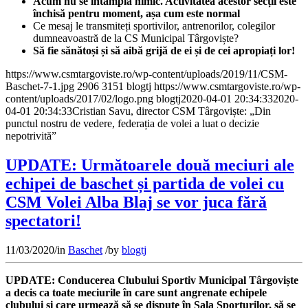
Acum nu se întâmplă nimic. Activitatea acestor secții este
închisă pentru moment, așa cum este normal
Ce mesaj le transmiteți sportivilor, antrenorilor, colegilor
dumneavoastră de la CS Municipal Târgoviște?
Să fie sănătoși și să aibă grijă de ei și de cei apropiați lor!
https://www.csmtargoviste.ro/wp-content/uploads/2019/11/CSM-
Baschet-7-1.jpg
2906
3151
blogtj
https://www.csmtargoviste.ro/wp-
content/uploads/2017/02/logo.png
blogtj
2020-04-01 20:34:33
2020-
04-01 20:34:33
Cristian Savu, director CSM Târgoviște: „Din
punctul nostru de vedere, federația de volei a luat o decizie
nepotrivită”
UPDATE: Următoarele două meciuri ale
echipei de baschet și partida de volei cu
CSM Volei Alba Blaj se vor juca fără
spectatori!
11/03/2020
/
in
Baschet
/
by
blogtj
UPDATE: Conducerea Clubului Sportiv Municipal Târgoviște
a decis ca toate meciurile în care sunt angrenate echipele
clubului și care urmează să se dispute în Sala Sporturilor, să se