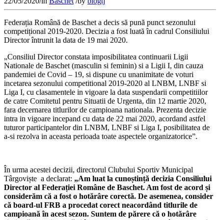
22/05/2020
/
in
Baschet
/
by
blogtj
Federația Română de Baschet a decis să pună punct sezonului
competițional 2019-2020. Decizia a fost luată în cadrul Consiliului
Director întrunit la data de 19 mai 2020.
„Consiliul Director constata imposibilitatea continuarii Ligii
Nationale de Baschet (masculin si feminin) si a Ligii I, din cauza
pandemiei de Covid – 19, si dispune cu unanimitate de voturi
incetarea sezonului competitional 2019-2020 al LNBM, LNBF si
Liga I, cu clasamentele in vigoare la data suspendarii competitiilor
de catre Comitetul pentru Situatii de Urgenta, din 12 martie 2020,
fara decernarea titlurilor de campioana nationala. Prezenta decizie
intra in vigoare incepand cu data de 22 mai 2020, acordand astfel
tuturor participantelor din LNBM, LNBF si Liga I, posibilitatea de
a-si rezolva in aceasta perioada toate aspectele organizatorice”.
În urma acestei decizii, directorul Clubului Sportiv Municipal
Târgoviște a declarat:
„Am luat la cunoștință decizia Consiliului
Director al Federației Române de Baschet. Am fost de acord și
considerăm că a fost o hotărâre corectă. De asemenea, consider
că board-ul FRB a procedat corect neacordând titlurile de
campioană în acest sezon. Suntem de părere că o hotărâre