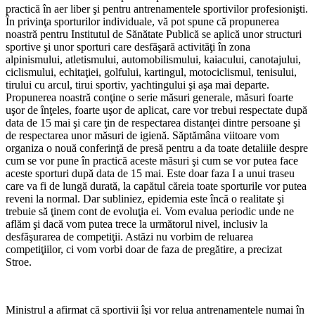
practică în aer liber şi pentru antrenamentele sportivilor profesionişti.
În privinţa sporturilor individuale, vă pot spune că propunerea
noastră pentru Institutul de Sănătate Publică se aplică unor structuri
sportive şi unor sporturi care desfăşară activităţi în zona
alpinismului, atletismului, automobilismului, kaiacului, canotajului,
ciclismului, echitaţiei, golfului, kartingul, motociclismul, tenisului,
tirului cu arcul, tirui sportiv, yachtingului şi aşa mai departe.
Propunerea noastră conţine o serie măsuri generale, măsuri foarte
uşor de înţeles, foarte uşor de aplicat, care vor trebui respectate după
data de 15 mai şi care ţin de respectarea distanţei dintre persoane şi
de respectarea unor măsuri de igienă. Săptămâna viitoare vom
organiza o nouă conferinţă de presă pentru a da toate detaliile despre
cum se vor pune în practică aceste măsuri şi cum se vor putea face
aceste sporturi după data de 15 mai. Este doar faza I a unui traseu
care va fi de lungă durată, la capătul căreia toate sporturile vor putea
reveni la normal. Dar subliniez, epidemia este încă o realitate şi
trebuie să ţinem cont de evoluţia ei. Vom evalua periodic unde ne
aflăm şi dacă vom putea trece la următorul nivel, inclusiv la
desfăşurarea de competiţii. Astăzi nu vorbim de reluarea
competiţiilor, ci vom vorbi doar de faza de pregătire, a precizat
Stroe.
Ministrul a afirmat că sportivii îşi vor relua antrenamentele numai în