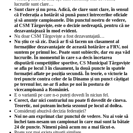
lucrurile sunt clare…
Sunt clare și nu prea. Adică, de clare sunt clare, în sensul
că Federația a hotărât să pună punct întrecerilor oficiale
și să anunțe campioanele. Din punctul nostru de vedere,
al CSM Târgoviște, este o decizie nedreaptă, pentru că ne
dezavantajează în mod evident.
Nu doar CSM Târgoviște a fost dezavantajată…
Nu știu ce să zic. Dacă ar fi să facem un clasament al
formațiilor dezavantajate de această hotărâre a FRV, noi
suntem pe primul loc. Poate sunt subiectiv, dar eu așa văd
lucrurile. În momentul în care s-a decis încetarea
disputării competițiilor sportive, CS Municipal Târgoviște
se afla pe locul 3 în clasament, la două puncte în spatele
formației aflate pe poziția secundă. În teorie, o victorie la
trei puncte contra celor de la Dinamo și un punct câștigat
pe terenul lor, ne-ar fi adus pe noi în postura de
vicecampioană a României.
E o variantă pe care n-o puteți dovedi în niciun fel.
Corect, dar nici contrariul nu poate fi dovedit de cineva.
Teoretic, noi puteam încheia sezonul pe locul al doilea.
Considerați abuzivă decizia federației?
Noi ne-am exprimat clar punctul de vedere. Nu ai voie să
închei tam-nesam un campionat în care mai sunt la bătaie
24 de puncte. Nimeni până acum nu a mai făcut-o.
Poate vor mai exista situații similare…