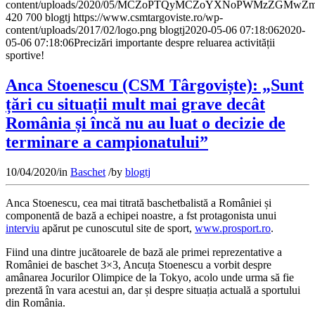
content/uploads/2020/05/MCZoPTQyMCZoYXNoPWMzZGMw
420
700
blogtj
https://www.csmtargoviste.ro/wp-
content/uploads/2017/02/logo.png
blogtj
2020-05-06 07:18:06
2020-
05-06 07:18:06
Precizări importante despre reluarea activității
sportive!
Anca Stoenescu (CSM Târgoviște): „Sunt
țări cu situații mult mai grave decât
România și încă nu au luat o decizie de
terminare a campionatului”
10/04/2020
/
in
Baschet
/
by
blogtj
Anca Stoenescu, cea mai titrată baschetbalistă a României și
componentă de bază a echipei noastre, a fst protagonista unui
interviu
apărut pe cunoscutul site de sport,
www.prosport.ro
.
Fiind una dintre jucătoarele de bază ale primei reprezentative a
României de baschet 3×3, Ancuța Stoenescu a vorbit despre
amânarea Jocurilor Olimpice de la Tokyo, acolo unde urma să fie
prezentă în vara acestui an, dar și despre situația actuală a sportului
din România.