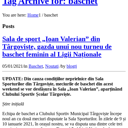
Tag Archive for: baschet
You are here:
Home
1
/
baschet
Posts
Sala de sport „Ioan Valerian” din
Târgoviște, gazda unui nou turneu de
baschet feminin al Ligii Naționale
05/01/2021
/
in
Baschet
,
Noutati
/
by
blogtj
UPDATE: Din cauza condițiilor neprielnice din Sala
Sporturilor din Târgoviște, meciurile de baschet din acest
weekend se vor desfășura în Sala „Ioan Valerian”, aparținând
Clubului Sportiv Școlar Târgoviște.
Știre inițială
Echipa de baschet a Clubului Sportiv Municipal Târgoviște începe
noul an cu două meciuri disputate la Sala Sporturilor. În zilele de 9 și
10 ianuarie 2021, în orașul nostru, se va disputa una dintre cele trei