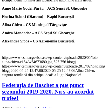
Echipa ideală formată din jucătoarele autohtone arată astfel:
Anne Marie Godri-Părău – ACS Sepsi Sf. Gheorghe
Florina Stănici (Diaconu) – Rapid București
Alina Chivu – CS Municipal Târgoviște
Andra Mandache – ACS Sepsi Sf. Gheorghe
Alexandra Șipoș – CS Agronomia București.
https://www.csmtargoviste.ro/wp-content/uploads/2020/05/foto-
alina-chivu-e1548454673680.jpg
525
756
blogtj
https://www.csmtargoviste.ro/wp-content/uploads/2017/02/logo.png
blogtj
2020-05-25 12:47:06
2020-05-25 12:47:06
Alina Chivu,
singura româncă din echipa ideală a Ligii Naționale!
Federația de Baschet a pus punct
sezonului 2019-2020. Nu s-au acordat
trofee!