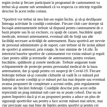
regim izolat şi fiecare participant la programul de cantonament va
trebui să-şi asume sub semnătură că va respecta cu stricteţe regulile
descrise în acest ordin comun.
“Sportivii vor trebui să stea într-un regim închis. şi să-şi desfăşoare
întreaga activitate în condiţii controlate. Fiecare club care doreşte să
înceapă antrenamentele trebuie să dispună pentru cantonament de o
bază proprie sau în uz exclusiv, cu spaţii de cazare, bucătărie spaţii
medicale, terenuri antrenament, eventual săli de forţă sau alte
facilităţi necesare activităţii de antrenament. Baza sportivă are nevoie
de personal administrativ şi de suport, care trebuie să fie izolat alături
de sportivi şi antrenori, prin rotaţie, în ture minime de 14 zile. În
interiorul bazelor sportive de cantonament vor exista măsuri şi reguli
clare pentru sălile şi terenurile de antrenament, pentru vestiare,
bucătărie, spălătorie şi zonele medicale. Trebuie asigurate toate
echipamentele de protecţie pentru personalul medical de la baza
antrenament, dar şi spaţii pentru cei suspecţi de Covid-19. Fiecare
federaţie trebuie să-şi consulte cluburile să vadă în ce măsură pot
îndeplini aceste condiţii şi ce măsuri pot lua mai departe sau eventual
avansa propuneri de completare a acestui ordin, prin regulamente
interne ale fiecărei federaţii. Condiţiile descrise prin acest ordin
reprezintă un prag minimal sub care nu se poate coborî. Dar nu ne
putem împotrivi dacă şi ei au propuneri pentru a aduce un plus de
siguranţă sportivilor sau pentru a face aceste măsuri mai stricte, mai
clar precizate sau mai bine de înţeles pentru sportivi şi pentru cei