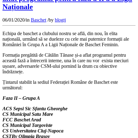
Naționale
06/01/2020
/
in
Baschet
/
by
blogtj
Echipa de baschet a clubului nostru se află, din nou, în elita
națională, urmând să se dueleze cu cele mai puternice formații ale
României în Grupa A a Ligii Naționale de Baschet Feminin.
Formația pregătită de Cătălin Tănase și-a aflat programul pentru
această fază a întrecerii interne, una în care nu vor exista meciuri
ușoare, adversarele CSM-ului pornind la drum cu obiective
îndrăznețe.
Țintarul stabilit la sediul Federației Române de Baschet este
următorul:
Faza II – Grupa A
ACS Sepsi Sic Sfantu Gheorghe
CS Municipal Satu Mare
FCC Baschet Arad
CS Municipal Targoviste
CS Universitatea Cluj-Napoca
CSTBv Olimpia Brasov