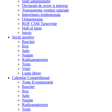
Staff administrativ
Declaratii de avere si interese
Transparenta venituri salariale
Integritatea institutionala
Organigrama
ROF CSM Targoviste
Hall of fame
Istoric
Sectii sportive
Baschet
Box
Judo
Natatie
Radioamatorism
Tenis
Volei
Lupte libere
Calendar Competitional
Toate Evenimentele
Baschet
Box
Judo
Natatie
Radioamatorism
Tenis