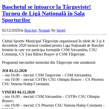
Baschetul se întoarce la Târgoviște!
Turneu de Ligă Națională în Sala
Sporturilor
02/12/2020
/
in
Baschet
,
Noutati
/
by
blogtj
Clubul Sportiv Municipal Târgoviște organizează în zilele de 3 și 4
decembrie 2020 turneul contând pentru Liga Națională de Baschet
feminin la care vor participa formațiile CSM Alexandria, CSU
Constanța, CS Țara Bârsei Brașov și CSM Târgoviște.
Programul meciurilor turneului din Târgoviște este următorul:
JOI 03.12.2020
– ora 16.00 – meciul: CSM Targoviste – CSM Alexandria;
– ora 19.00 – meciul: CSTBv CSU Olimpia Brasov – CS Phoenix
CSU Simona Halep Constanta.
VINERI 04.12.2020
– ora 16.00 – meciul: CSM Alexandria – CSTBv CSU Olimpia
Brasov;
– ora 19.00 – meciul: CS Phoenix CSU Simona Halep Constanta –