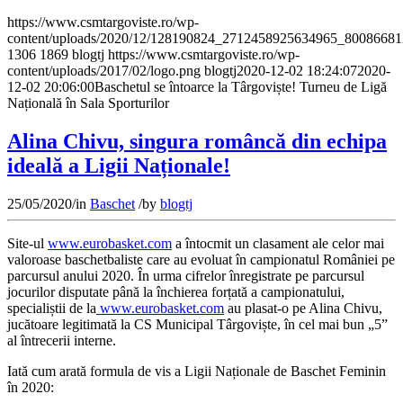
https://www.csmtargoviste.ro/wp-
content/uploads/2020/12/128190824_2712458925634965_8008668
1306
1869
blogtj
https://www.csmtargoviste.ro/wp-
content/uploads/2017/02/logo.png
blogtj
2020-12-02 18:24:07
2020-
12-02 20:06:00
Baschetul se întoarce la Târgoviște! Turneu de Ligă
Națională în Sala Sporturilor
Alina Chivu, singura româncă din echipa
ideală a Ligii Naționale!
25/05/2020
/
in
Baschet
/
by
blogtj
Site-ul
www.eurobasket.com
a întocmit un clasament ale celor mai
valoroase baschetbaliste care au evoluat în campionatul României pe
parcursul anului 2020. În urma cifrelor înregistrate pe parcursul
jocurilor disputate până la închierea forțată a campionatului,
specialiștii de la
www.eurobasket.com
au plasat-o pe Alina Chivu,
jucătoare legitimată la CS Municipal Târgoviște, în cel mai bun „5”
al întrecerii interne.
Iată cum arată formula de vis a Ligii Naționale de Baschet Feminin
în 2020: