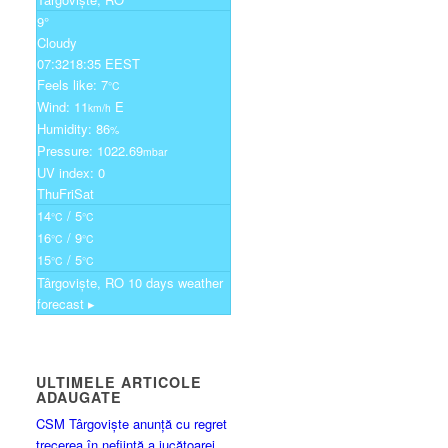
9°
Cloudy
07:32
18:35 EEST
Feels like: 7
°C
Wind: 11
E
km/h
Humidity: 86
%
Pressure: 1022.69
mbar
UV index: 0
Thu
Fri
Sat
14
/ 5
°C
°C
16
/ 9
°C
°C
15
/ 5
°C
°C
Târgoviște, RO
10 days weather
forecast ▸
ULTIMELE ARTICOLE
ADAUGATE
CSM Târgoviște anunță cu regret
trecerea în neființă a jucătoarei