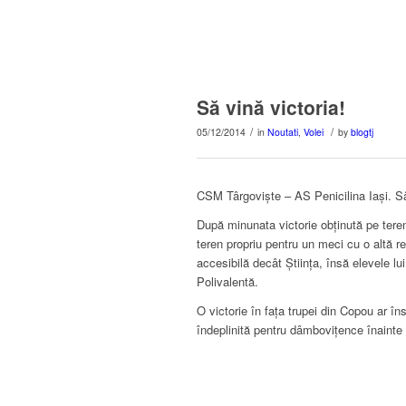
Să vină victoria!
/
/
05/12/2014
in
Noutati
,
Volei
by
blogtj
CSM Târgoviște – AS Penicilina Iași. Sâ
După minunata victorie obținută pe tere
teren propriu pentru un meci cu o altă r
accesibilă decât Știința, însă elevele lu
Polivalentă.
O victorie în fața trupei din Copou ar î
îndeplinită pentru dâmbovițence înainte