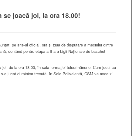
 se joacă joi, la ora 18.00!
nţat, pe site-ul oficial, ora şi ziua de disputare a meciului dintre
ă, contând pentru etapa a II a a Ligii Naţionale de baschet
 joi, de la ora 18.00, în sala formaţiei teleormănene. Cum jocul cu
s-a jucat duminica trecută, în Sala Polivalentă, CSM va avea zi