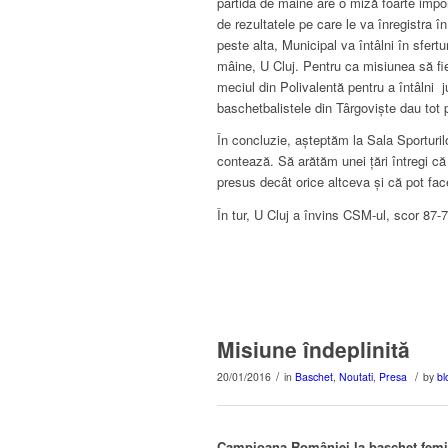
partida de mâine are o miză foarte impo
de rezultatele pe care le va înregistra î
peste alta, Municipal va întâlni în sfer
mâine, U Cluj. Pentru ca misiunea să fie
meciul din Polivalentă pentru a întâlni 
baschetbalistele din Târgoviște dau tot pe
În concluzie, așteptăm la Sala Sporturilo
contează. Să arătăm unei țări întregi c
presus decât orice altceva și că pot fa
În tur, U Cluj a învins CSM-ul, scor 87-7
Misiune îndeplinită
/
/
20/01/2016
in
Baschet
,
Noutati
,
Presa
by
bl
Campioana României la baschet femini