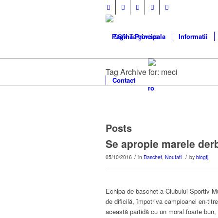
Pagina Principala
Informatii
Tag Archive for: meci
Contact
Posts
Se apropie marele der
/
/
05/10/2016
in
Baschet
,
Noutati
by
blogtj
Echipa de baschet a Clubului Sportiv M
de dificilă, împotriva campioanei en-ti
această partidă cu un moral foarte bun, 