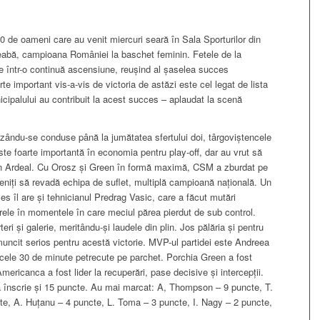
0 de oameni care au venit miercuri seară în Sala Sporturilor din
reabă, campioana României la baschet feminin. Fetele de la
e într-o continuă ascensiune, reușind al șaselea succes
e important vis-a-vis de victoria de astăzi este cel legat de lista
ipalului au contribuit la acest succes – aplaudat la scenă
ăzându-se conduse până la jumătatea sfertului doi, târgoviștencele
este foarte importantă în economia pentru play-off, dar au vrut să
ă în Ardeal. Cu Orosz și Green în formă maximă, CSM a zburdat pe
ii veniți să revadă echipa de suflet, multiplă campioană națională. Un
es îl are și tehnicianul Predrag Vasic, care a făcut mutări
oarele în momentele în care meciul părea pierdut de sub control.
eri și galerie, meritându-și laudele din plin. Jos pălăria și pentru
muncit serios pentru acestă victorie. MVP-ul partidei este Andreea
 cele 30 de minute petrecute pe parchet. Porchia Green a fost
Americanca a fost lider la recuperări, pase decisive și intercepții.
ă înscrie și 15 puncte. Au mai marcat: A, Thompson – 9 puncte, T.
e, A. Huțanu – 4 puncte, L. Toma – 3 puncte, I. Nagy – 2 puncte,