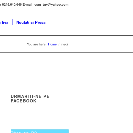
n 0245.640.646 E-mail: csm_tgv@yahoo.com
rtiva
Noutati si Presa
You are here:
Home
/
meci
URMARITI-NE PE
FACEBOOK
Târgoviște, RO