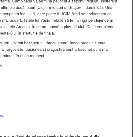
rtantă. Campioana va termina pe locul 4 sezonul regulat, indiferent
n ultimele două jocuri (Cluj – miercuri și Brașov – duminică). Una
turi ocupanta locului 5, care poate fi ICIM Arad sau adversara de
 mai ușoară, fetele lui Vasic trebuie să le învingă pe clujence în
junioarele Aradului în prima manșă a play-off-ului. Dacă vor pierde,
ste Cluj în sferturile de finală.
r toți iubitorii baschetului târgoviștean! Încep meciurile care
ă la Târgoviște, pasiunea și dragostea pentru baschet sunt mai
ce minuni în orice moment!
9.
ogtj
n și-a făcut de minune treaba în ultimele jocuri din