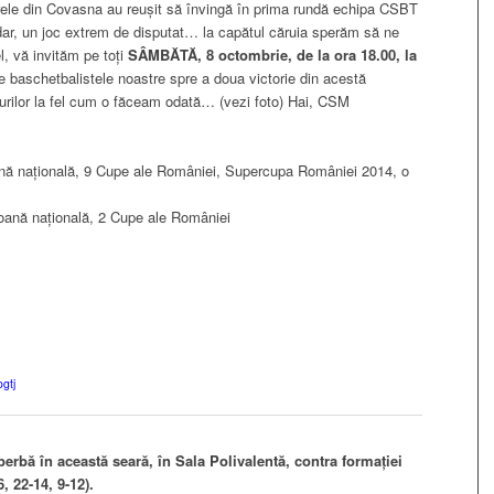
rele din Covasna au reușit să învingă în prima rundă echipa CSBT
dar, un joc extrem de disputat… la capătul căruia sperăm să ne
l, vă invităm pe toți
SÂMBĂTĂ, 8 octombrie, de la ora 18.00, la
e baschetbalistele noastre spre a doua victorie din acestă
urilor la fel cum o făceam odată… (vezi foto) Hai, CSM
ană națională, 9 Cupe ale României, Supercupa României 2014, o
ioană națională, 2 Cupe ale României
ogtj
perbă în această seară, în Sala Polivalentă, contra formației
6, 22-14, 9-12).