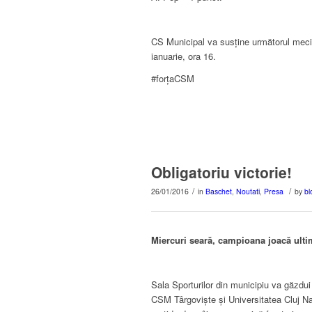
CS Municipal va susține următorul meci 
ianuarie, ora 16.
#forțaCSM
Obligatoriu victorie!
/
/
26/01/2016
in
Baschet
,
Noutati
,
Presa
by
bl
Miercuri seară, campioana joacă ulti
Sala Sporturilor din municipiu va găzdui
CSM Târgoviște și Universitatea Cluj 