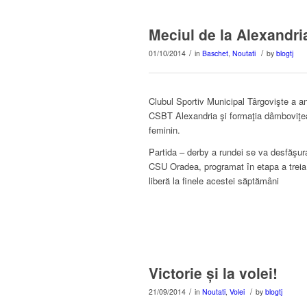
Meciul de la Alexandria
/
/
01/10/2014
in
Baschet
,
Noutati
by
blogtj
Clubul Sportiv Municipal Târgovişte a anu
CSBT Alexandria şi formaţia dâmboviţean
feminin.
Partida – derby a rundei se va desfăşura
CSU Oradea, programat în etapa a treia 
liberă la finele acestei săptămâni
Victorie și la volei!
/
/
21/09/2014
in
Noutati
,
Volei
by
blogtj