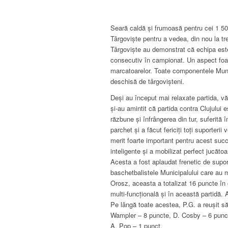
Seară caldă și frumoasă pentru cei 1 50
Târgoviște pentru a vedea, din nou la t
Târgoviște au demonstrat că echipa est
consecutiv în campionat. Un aspect foart
marcatoarelor. Toate componentele Munic
deschisă de târgovișteni.
Deși au început mai relaxate partida, v
și-au amintit că partida contra Clujului 
răzbune și înfrângerea din tur, suferit
parchet și a făcut fericiți toți suporter
merit foarte important pentru acest succ
inteligente și a mobilizat perfect jucăt
Acesta a fost aplaudat frenetic de suport
baschetbalistele Municipalului care au 
Orosz, aceasta a totalizat 16 puncte în
multi-funcțională și în această partidă. 
Pe lângă toate acestea, P.G. a reușit s
Wampler – 8 puncte, D. Cosby – 6 punct
A. Pop – 1 punct.