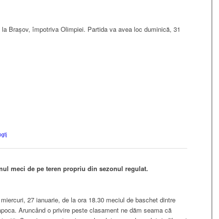
la Brașov, împotriva Olimpiei. Partida va avea loc duminică, 31
ogtj
mul meci de pe teren propriu din sezonul regulat.
 miercuri, 27 ianuarie, de la ora 18.30 meciul de baschet dintre
Napoca. Aruncând o privire peste clasament ne dăm seama că