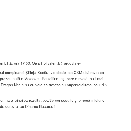
mbătă, ora 17.00, Sala Polivalentă (Târgoviște)
nul campioanei Știința Bacău, voleibalistele CSM-ului revin pe
eprezentantă a Moldovei. Penicilina Iași pare o rivală mult mai
i Dragan Nesic nu au voie să trateze cu superficialitate jocul din
nsemna al cincilea rezultat pozitiv consecutiv și o nouă misiune
 de derby-ul cu Dinamo București.