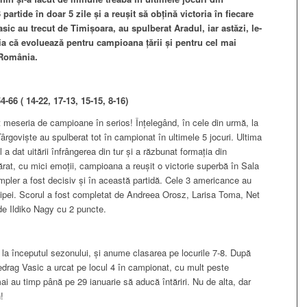
artide în doar 5 zile și a reușit să obțină victoria în fiecare
asic au trecut de Timișoara, au spulberat Aradul, iar astăzi, le-
ria că evoluează pentru campioana țării și pentru cel mai
 România.
66 ( 14-22, 17-13, 15-15, 8-16)
t meseria de campioane în serios! Înțelegând, în cele din urmă, la
ârgoviște au spulberat tot în campionat în ultimele 5 jocuri. Ultima
 dat uitării înfrângerea din tur și a răzbunat formația din
at, cu mici emoții, campioana a reușit o victorie superbă în Sala
pler a fost decisiv și în această partidă. Cele 3 americance au
hipei. Scorul a fost completat de Andreea Orosz, Larisa Toma, Net
de Ildiko Nagy cu 2 puncte.
t la începutul sezonului, și anume clasarea pe locurile 7-8. După
edrag Vasic a urcat pe locul 4 în campionat, cu mult peste
 mai au timp până pe 29 ianuarie să aducă întăriri. Nu de alta, dar
!