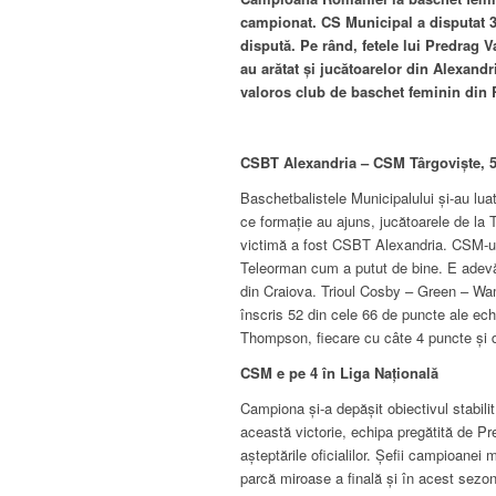
campionat. CS Municipal a disputat 3 p
dispută. Pe rând, fetele lui Predrag V
au arătat și jucătoarelor din Alexand
valoros club de baschet feminin din
CSBT Alexandria – CSM Târgoviște, 54-
Baschetbalistele Municipalului și-au lua
ce formație au ajuns, jucătoarele de la T
victimă a fost CSBT Alexandria. CSM-ul a
Teleorman cum a putut de bine. E adevăr
din Craiova. Trioul Cosby – Green – Wam
înscris 52 din cele 66 de puncte ale ec
Thompson, fiecare cu câte 4 puncte și 
CSM e pe 4 în Liga Națională
Campiona și-a depășit obiectivul stabili
această victorie, echipa pregătită de Pr
așteptările oficialilor. Șefii campioanei
parcă miroase a finală și în acest sezon