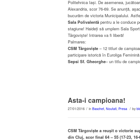
Politehnica Iași. De asemenea, jucătoa
Alexandria, scor 76-69. Se anunță, așa
bucurăm de victoria Municipalului. Astfe
Sala Polivalentă
pentru a le conduce p
stagiune! Haideți să umplem Sala Sport
Târgoviște! Intrarea va fi liberă!
Palmares:
CSM Târgoviște
– 12 titluri de campio
participare istorică în Euroliga Feminină
Sepsi Sf. Gheorghe
– un titlu de camp
Asta-i campioana!
/
/
27/01/2016
in
Baschet
,
Noutati
,
Presa
by
bl
CSM Târgoviște a reușit o victorie su
din Cluj, scor final 64 – 55 (17-23, 16-