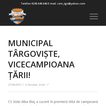
Telefon 0245.640.646 E-mail: csm_tgv@yahoo.com
MUNICIPAL
TÂRGOVIȘTE,
VICECAMPIOANA
ȚĂRII!
/
/
27/04/2015
in
Noutati
,
Volei
CS Volei Alba-Blaj a cucerit în premieră titlul de campioană