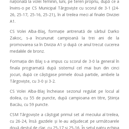
națională la volei feminin, luni, pe teren propriu, după ce a
învins-o pe CS Municipal Târgoviște cu scorul de 3-1 (24-
26, 25-17, 25-16, 25-21), în al treilea meci al finalei Diviziei
A1.
CS Volei Alba-Blaj, formație antrenată de sârbul Darko
Zakoc, s-a încununat campioană la trei ani de la
promovarea sa în Divizia A1 și după ce anul trecut cucerea
medaliile de bronz.
Formația din Blaj s-a impus cu scorul de 3-0 la general în
finala programată după sistemul cel mai bun din cinci
jocuri, după ce câștigase primele două partide, ambele la
Târgoviște, cu 3-0 și 3-2.
CS Volei Alba-Blaj încheiase sezonul regulat pe locul al
doilea, cu 55 de puncte, după campioana en titre, Știința
Bacău, cu 59 puncte.
CSM Târgoviște a câștigat primul set al meciului al treilea,
cu 26-24, însă gazdele și le-au adjudecat pe următoarele
două destul de clar, cu 25-17 și 25-16. În setul patru echipa